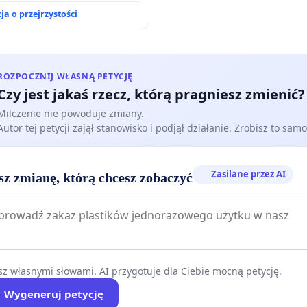
.
ja o przejrzystości
ROZPOCZNIJ WŁASNĄ PETYCJĘ
Czy jest jakaś rzecz, którą pragniesz zmienić?
Milczenie nie powoduje zmiany.
Autor tej petycji zajął stanowisko i podjął działanie. Zrobisz to samo
Zasilane przez AI
sz zmianę, którą chcesz zobaczyć
z własnymi słowami. AI przygotuje dla Ciebie mocną petycję.
Wygeneruj petycję