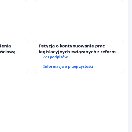
ienia
Petycja o kontynuowanie prac
ościową
legislacyjnych związanych z reformą
o leczenia
prawa rodzinnego
723 podpisów
ycznych.
Informacja o przejrzystości