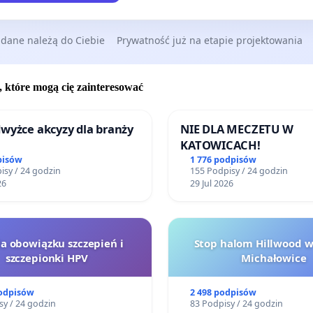
 dane należą do Ciebie
Prywatność już na etapie projektowania
, które mogą cię zainteresować
wyżce akcyzy dla branży
NIE DLA MECZETU W
KATOWICACH!
pisów
1 776 podpisów
isy / 24 godzin
155 Podpisy / 24 godzin
26
29 Jul 2026
la obowiązku szczepień i
Stop halom Hillwood 
szczepionki HPV
Michałowice
podpisów
2 498 podpisów
sy / 24 godzin
83 Podpisy / 24 godzin