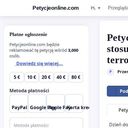
Petycjeonline.com
Przegląda
PL ▼
Płatne ogłoszenie
Pety
Petycjeonline.com będzie
stos
reklamować tę petycję wśród
3,000
osób.
terr
Dowiedz się więcej...
Prze
P
5 €
10 €
20 €
40 €
80 €
Metoda płatności
Pod
PayPal
Google Pay
Apple Pay
Karta kredytowa
Pety
Dzień d
Metoda płatności