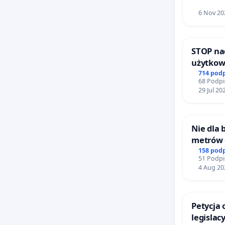
6 Nov 20
STOP na
użytkow
zajmowa
714 pod
68 Podpi
ogrody 
29 Jul 20
Nie dla
metrów
Biernat
158 pod
51 Podpi
Wielkie
4 Aug 20
Petycja
legislac