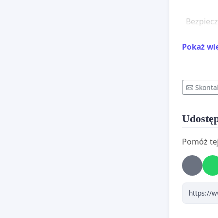
Bezpiecz
naszego
Pokaż wi
Polacy z
nękania
Skonta
Zbierają
tej akcji.
Udostęp
Pomóż tej
Dołącz, 