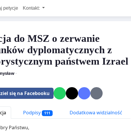
j petycje
Kontakt:
cja do MSZ o zerwanie
unków dyplomatycznych z
orystycznym państwem Izrael
mysław
·
ziel się na Facebooku
cja
Podpisy
Dodatkowa widzialność
111
obry Państwu,