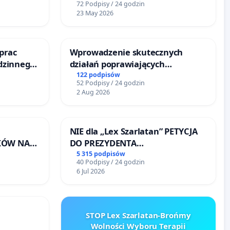
72 Podpisy / 24 godzin
23 May 2026
prac
Wprowadzenie skutecznych
odzinnego
działań poprawiających
zemocy
bezpieczeństwo na ulicy
122 podpisów
52 Podpisy / 24 godzin
Żeromskiego w Otwocku
2 Aug 2026
NIE dla „Lex Szarlatan” PETYCJA
KÓW NA
DO PREZYDENTA
RONISKA
RZECZYPOSPOLITEJ POLSKIEJ
5 315 podpisów
40 Podpisy / 24 godzin
ERZĄT W
6 Jul 2026
STOP Lex Szarlatan-Brońmy
Wolności Wyboru Terapii