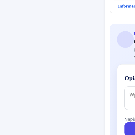
działkowe
Informac
Opi
Napis