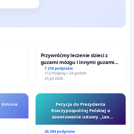
Przywróćmy leczenie dzieci z
guzami mózgu i innymi guzami
litymi do Górnośląskiego
7 216 podpisów
112 Podpisy / 24 godzin
Centrum Zdrowia Dziecka w
25 Jul 2026
Katowicach
w Gminie
Petycja do Prezydenta
Rzeczypospolitej Polskiej o
zawetowanie ustawy „Lex
Szarlatan”
26 294 podpisów