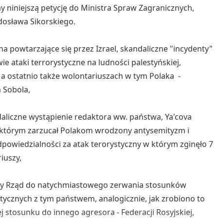
y niniejszą petycję do Ministra Spraw Zagranicznych,
dosława Sikorskiego.
na powtarzające się przez Izrael, skandaliczne "incydenty"
wie ataki terrorystyczne na ludności palestyńskiej,
 a ostatnio także wolontariuszach w tym Polaka -
 Sobola,
aliczne wystąpienie redaktora ww. państwa, Ya'cova
 którym zarzucał Polakom wrodzony antysemityzm i
dpowiedzialności za atak terorystyczny w którym zginęło 7
iuszy,
 Rząd do natychmiastowego zerwania stosunków
ycznych z tym państwem, analogicznie, jak zrobiono to
j stosunku do innego agresora - Federacji Rosyjskiej,