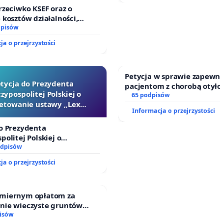
i sędziów
rzeciwko KSEF oraz o
 kosztów działalności,
enie odpowiedzialności
dpisów
ej kluczowych urzędników i
ja o przejrzystości
Petycja w sprawie zapewn
tycja do Prezydenta
pacjentom z chorobą otył
zypospolitej Polskiej o
dostępu do kompleksoweg
65 podpisów
etowanie ustawy „Lex
oraz programów profilakt
Informacja o przejrzystości
Szarlatan”
o Prezydenta
politej Polskiej o
nie ustawy „Lex Szarlatan”
odpisów
ja o przejrzystości
miernym opłatom za
nie wieczyste gruntów
ych przez rodzinne ogrody
isów