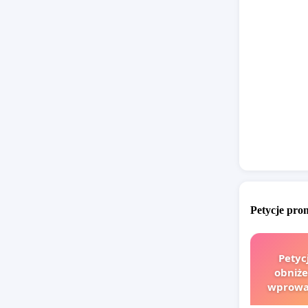
Petycje pr
Petyc
obniże
wprowad
finanso