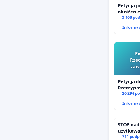
Petycja p
obniżenie
wprowadz
3 168 po
finansow
Informac
sędziów
Pe
Rzec
zaw
Petycja d
Rzeczypos
zawetowa
26 294 p
Informac
STOP nad
użytkowa
zajmowan
714 podp