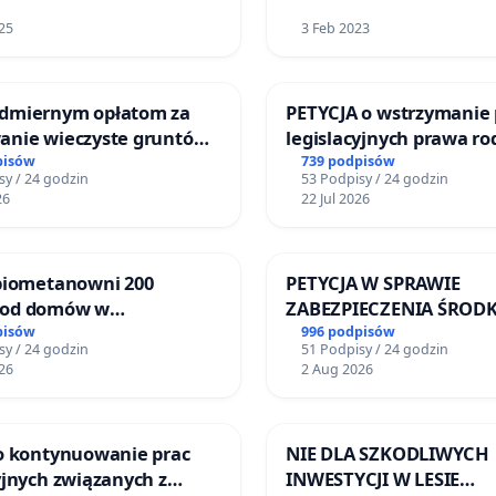
25
3 Feb 2023
dmiernym opłatom za
PETYCJA o wstrzymanie 
anie wieczyste gruntów
legislacyjnych prawa r
nych przez rodzinne
narażających ofiary pr
pisów
739 podpisów
sy / 24 godzin
53 Podpisy / 24 godzin
działkowe.
26
22 Jul 2026
 biometanowni 200
PETYCJA W SPRAWIE
 od domów w
ZABEZPIECZENIA ŚROD
kach, gm. Wądroże
FUNKCJONOWANIE SCH
pisów
996 podpisów
sy / 24 godzin
51 Podpisy / 24 godzin
DLA BEZDOMNYCH ZWI
26
2 Aug 2026
SKARYSZEWIE
 o kontynuowanie prac
NIE DLA SZKODLIWYCH
yjnych związanych z
INWESTYCJI W LESIE