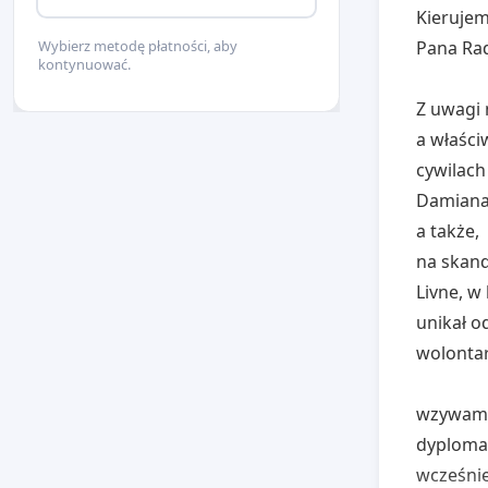
Kierujem
Pana Ra
Wybierz metodę płatności, aby
kontynuować.
Z uwagi 
a właści
cywilach
Damiana
a także,
na skand
Livne, w
unikał o
wolontar
wzywamy
dyplomat
wcześnie