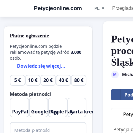
Petycjeonline.com
Przegląda
PL ▼
Płatne ogłoszenie
Pety
Petycjeonline.com będzie
proc
reklamować tę petycję wśród
3,000
osób.
Śląs
Dowiedz się więcej...
Micha
M
5 €
10 €
20 €
40 €
80 €
Metoda płatności
Pod
PayPal
Google Pay
Apple Pay
Karta kredytowa
Pety
Petycja 
Metoda płatności