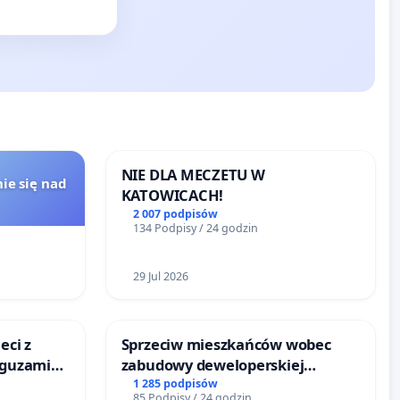
NIE DLA MECZETU W
ie się nad
KATOWICACH!
2 007 podpisów
134 Podpisy / 24 godzin
29 Jul 2026
eci z
Sprzeciw mieszkańców wobec
 guzami
zabudowy deweloperskiej
o
terenow zielonych w rejonie
1 285 podpisów
85 Podpisy / 24 godzin