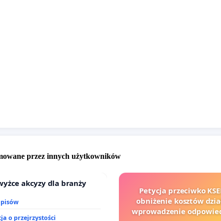
omowane przez innych użytkowników
wyżce akcyzy dla branży
Petycja przeciwko KSE
obniżenie kosztów dział
dpisów
wprowadzenie odpowied
ja o przejrzystości