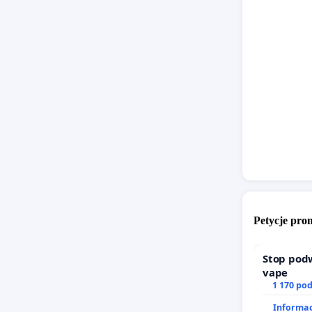
Petycje pr
Stop pod
vape
1 170 po
Informac