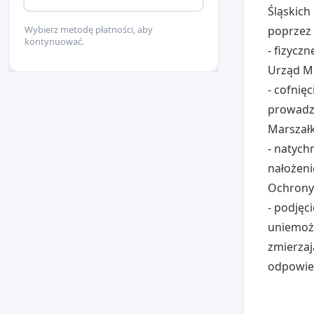
Śląskich
poprzez 
Wybierz metodę płatności, aby
kontynuować.
- fizycz
Urząd Mi
- cofnię
prowadze
Marszał
- natyc
nałożeni
Ochrony
- podjęc
uniemożl
zmierzaj
odpowied