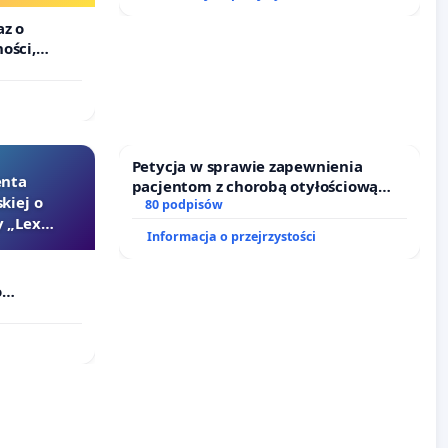
urzędników
az o
ości,
alności
zędników i
Petycja w sprawie zapewnienia
enta
pacjentom z chorobą otyłościową
kiej o
dostępu do kompleksowego leczenia
80 podpisów
 „Lex
oraz programów profilaktycznych.
Informacja o przejrzystości
o
Szarlatan”