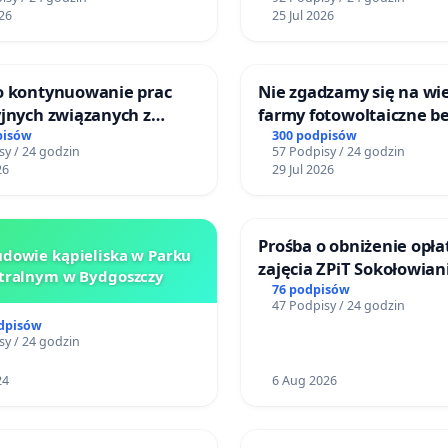
Centrum Zdrowia Dziec
26
25 Jul 2026
Katowicach
 o kontynuowanie prac
Nie zgadzamy się na wie
yjnych związanych z
farmy fotowoltaiczne b
 prawa rodzinnego
rzetelnych analiz i akce
pisów
300 podpisów
sy / 24 godzin
57 Podpisy / 24 godzin
mieszkańców
26
29 Jul 2026
Prośba o obniżenie opła
dowie kąpieliska w Parku
zajęcia ZPiT Sokołowian
tralnym w Bydgoszczy
Sokołowskim Ośrodku K
76 podpisów
47 Podpisy / 24 godzin
odpisów
sy / 24 godzin
24
6 Aug 2026