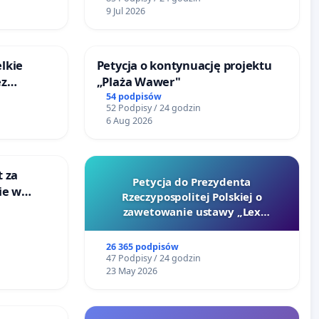
ka w
Bulwarów Straceńskich w
9 Jul 2026
Bielsku-Białej
lkie
Petycja o kontynuację projektu
ez
„Plaża Wawer"
ptacji
54 podpisów
52 Podpisy / 24 godzin
6 Aug 2026
t za
Petycja do Prezydenta
ie w
Rzeczypospolitej Polskiej o
ultury
zawetowanie ustawy „Lex
Szarlatan”
26 365 podpisów
47 Podpisy / 24 godzin
23 May 2026