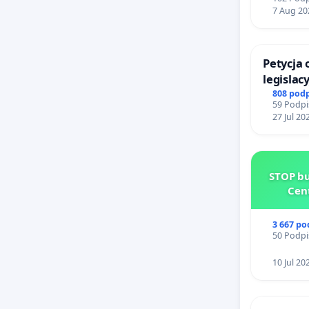
7 Aug 20
Petycja
legislac
reformą
808 pod
59 Podpi
27 Jul 20
STOP bu
Cen
3 667 p
50 Podpi
10 Jul 20