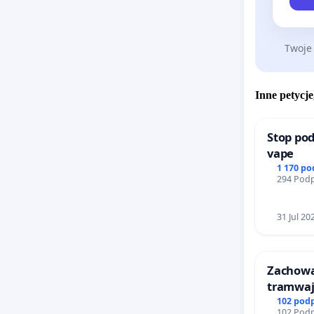
Twoje
Inne petycje
Stop pod
vape
1 170 p
294 Podp
31 Jul 20
Zachow
tramwa
102 pod
102 Podp