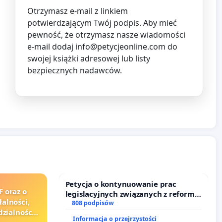
Otrzymasz e-mail z linkiem
potwierdzającym Twój podpis. Aby mieć
pewność, że otrzymasz nasze wiadomości
e-mail dodaj
info@petycjeonline.com
do
swojej książki adresowej lub listy
bezpiecznych nadawców.
Petycja o kontynuowanie prac
F oraz o
legislacyjnych związanych z reformą
alności,
prawa rodzinnego
808 podpisów
zialności
Informacja o przejrzystości