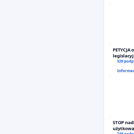
PETYCJA 
legislacy
prawa ro
329 podp
Informac
STOP nad
użytkowa
748 podp