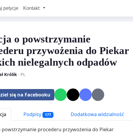
j petycje
Kontakt:
cja o powstrzymanie
ederu przywożenia do Piekar
kich nielegalnych odpadów
ł Królik
· PL
ziel się na Facebooku
cja
Podpisy
Dodatkowa widzialność
177
o powstrzymanie procederu przywożenia do Piekar