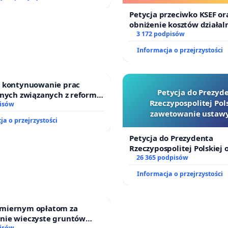
finansowej kluczowych 
i sędziów
Petycja przeciwko KSEF or
obniżenie kosztów działaln
wprowadzenie odpowiedzi
3 172 podpisów
finansowej kluczowych ur
Informacja o przejrzystości
sędziów
o kontynuowanie prac
Petycja do Prezyd
jnych związanych z reformą
Rzeczypospolitej Pols
dzinnego
isów
zawetowanie ustawy
ja o przejrzystości
Szarlatan”
Petycja do Prezydenta
Rzeczypospolitej Polskiej 
zawetowanie ustawy „Lex 
26 365 podpisów
Informacja o przejrzystości
miernym opłatom za
nie wieczyste gruntów
isów