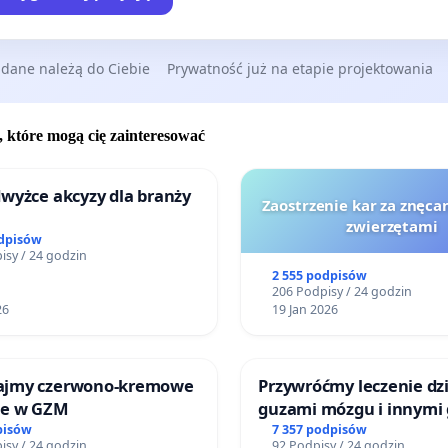
 dane należą do Ciebie
Prywatność już na etapie projektowania
, które mogą cię zainteresować
wyżce akcyzy dla branży
Zaostrzenie kar za znęcan
zwierzętami
odpisów
isy / 24 godzin
2 555 podpisów
206 Podpisy / 24 godzin
26
19 Jan 2026
ajmy czerwono-kremowe
Przywróćmy leczenie dzi
je w GZM
guzami mózgu i innymi
litymi do Górnośląskieg
pisów
7 357 podpisów
isy / 24 godzin
92 Podpisy / 24 godzin