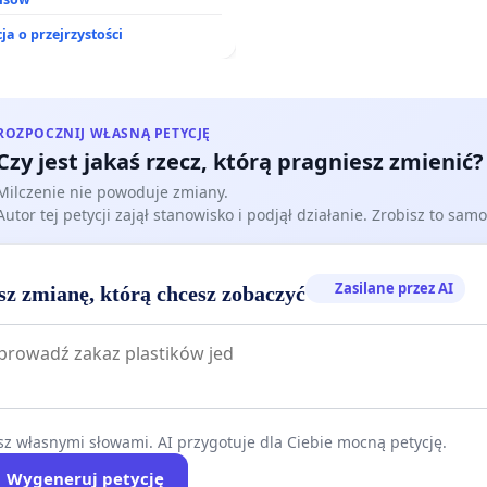
ych przez rodzinne ogrody
.
ja o przejrzystości
ROZPOCZNIJ WŁASNĄ PETYCJĘ
Czy jest jakaś rzecz, którą pragniesz zmienić?
Milczenie nie powoduje zmiany.
Autor tej petycji zajął stanowisko i podjął działanie. Zrobisz to samo
Zasilane przez AI
sz zmianę, którą chcesz zobaczyć
z własnymi słowami. AI przygotuje dla Ciebie mocną petycję.
Wygeneruj petycję