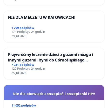
NIE DLA MECZETU W KATOWICACH!
1 799 podpisów
174 Podpisy / 24 godzin
29 Jul 2026
Przywróćmy leczenie dzieci z guzami mózgu i
innymi guzami litymi do Górnośląskiego
Centrum Zdrowia Dziecka w Katowicach
7 231 podpisów
120 Podpisy / 24 godzin
25 Jul 2026
Nie dla obowiązku szczepień i szczepionki HPV
11 052 podpisów