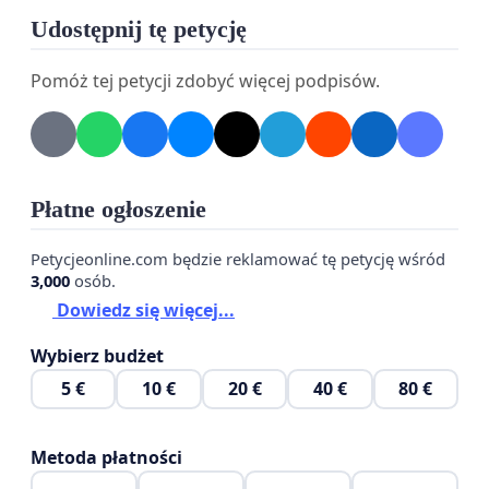
Udostępnij tę petycję
Pomóż tej petycji zdobyć więcej podpisów.
Nasze żądanie
Jako rodzice oczekujemy:
1.
Wstrzymania podpisania rocznej umowy z firmą Carska
Płatne ogłoszenie
do czasu rzetelnej oceny stanu żywienia w szkole.
Petycjeonline.com będzie reklamować tę petycję wśród
2.
Przeprowadzenia nadzoru i kontroli zewnętrznej
3,000
osób.
dot. jakości posiłków, bezpieczeństwa żywności
Dowiedz się więcej...
oraz warunków przygotowania i transportu.
Wybierz budżet
3.
Ponownego i transparentnego przeprowadzenia konkursu ofert
5 €
10 €
20 €
40 €
80 €
z rzeczywistym uwzględnieniem opinii rodziców
oraz kryterium jakości posiłków, nie wyłącznie
Metoda płatności
logistyki.