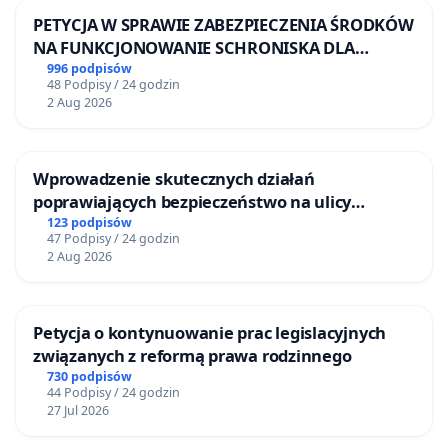
PETYCJA W SPRAWIE ZABEZPIECZENIA ŚRODKÓW
NA FUNKCJONOWANIE SCHRONISKA DLA
BEZDOMNYCH ZWIERZĄT W SKARYSZEWIE
996 podpisów
48 Podpisy / 24 godzin
2 Aug 2026
Wprowadzenie skutecznych działań
poprawiających bezpieczeństwo na ulicy
Żeromskiego w Otwocku
123 podpisów
47 Podpisy / 24 godzin
2 Aug 2026
Petycja o kontynuowanie prac legislacyjnych
związanych z reformą prawa rodzinnego
730 podpisów
44 Podpisy / 24 godzin
27 Jul 2026