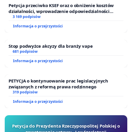
interesem dzieci.
Petycja przeciwko KSEF oraz o obniżenie kosztów
działalności, wprowadzenie odpowiedzialności
Chcemy edukacji, w której zdrowie ucznia jest
finansowej kluczowych urzędników i sędziów
3 169 podpisów
wartością nadrzędną, a nie pomijalnym
Informacja o przejrzystości
parametrem kosztowym.
Stop podwyżce akcyzy dla branży vape
681 podpisów
Informacja o przejrzystości
Podpisujemy, bo:
PETYCJA o kontynuowanie prac legislacyjnych
👉 chcemy lepszego cateringu,
związanych z reformą prawa rodzinnego
👉 chcemy jakości, a nie bylejakości,
319 podpisów
👉 chcemy, by głos rodziców miał znaczenie,
Informacja o przejrzystości
👉 chcemy, by dzieci jadły zdrowo i bezpiecznie.
Kliknij
Podpisz
i dołącz do nas.
Petycja do Prezydenta Rzeczypospolitej Polskiej o
Razem mamy realny wpływ.