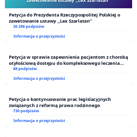
zawetowanie ustawy „Lex Szarlatan”
Petycja do Prezydenta Rzeczypospolitej Polskiej o
zawetowanie ustawy „Lex Szarlatan”
Celem niniejszej petycji nie jest działanie na szkodę
26 298 podpisów
żadnej firmy ani osoby.
Informacja o przejrzystości
Dokument opiera się na opiniach i
doświadczeniach rodziców uczniów SP 367 oraz
Petycja w sprawie zapewnienia pacjentom z chorobą
wynikach szkolnej ankiety dotyczącej jakości
otyłościową dostępu do kompleksowego leczenia
posiłków.
oraz programów profilaktycznych.
68 podpisów
Intencją podpisujących jest poprawa standardów
Informacja o przejrzystości
żywienia, bezpieczeństwa i jakości obiadów dla
dzieci oraz zapewnienie transparentnego procesu
Petycja o kontynuowanie prac legislacyjnych
wyboru dostawcy.
związanych z reformą prawa rodzinnego
730 podpisów
Informacja o przejrzystości