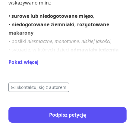
wskazywano m.in.:
•
surowe lub niedogotowane mięso
,
•
niedogotowane ziemniaki, rozgotowane
makarony
,
• posiłki
niesmaczne, monotonne, niskiej jakości
,
• sytuacje, w których dzieci
odmawiały jedzenia
obiadów
,
Pokaż więcej
• komentarze personelu kuchennego, że
same nie
zjadłyby dostarczanych posiłków
,
• brak poprawy jakości mimo wielomiesięcznych
Skontaktuj się z autorem
zgłoszeń.
Firma, zamiast odnieść się rzeczowo do zastrzeżeń,
kwestionowała ich liczbę ("więcej opinii niż
Podpisz petycję
wydawanych obiadów") co podważa realną wolę
współpracy i poprawy.