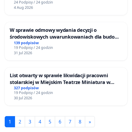
24 Podpisy / 24 godzin
4 Aug 2026
W sprawie odmowy wydania decyzji o
środowiskowych uwarunkowaniach dla budowy
zakładu wytwarzania biometanu „Krynki” w
139 podpisów
19 Podpisy / 24 godzin
Ostrowiu Południowym oraz ochrony
31 Jul 2026
mieszkańców i Puszczy Knyszyńskiej
List otwarty w sprawie likwidacji pracowni
stolarskiej w Miejskim Teatrze Miniatura w
Gdańsku
327 podpisów
19 Podpisy / 24 godzin
30 Jul 2026
1
2
3
4
5
6
7
8
»