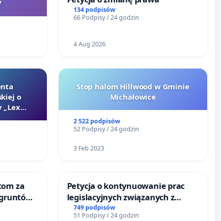
V
134 podpisów
66 Podpisy / 24 godzin
4 Aug 2026
enta
Stop halom Hillwood w Gminie
kiej o
Michałowice
 „Lex
2 522 podpisów
52 Podpisy / 24 godzin
3 Feb 2023
tom za
Petycja o kontynuowanie prac
 gruntów
legislacyjnych związanych z
zinne
reformą prawa rodzinnego
749 podpisów
51 Podpisy / 24 godzin