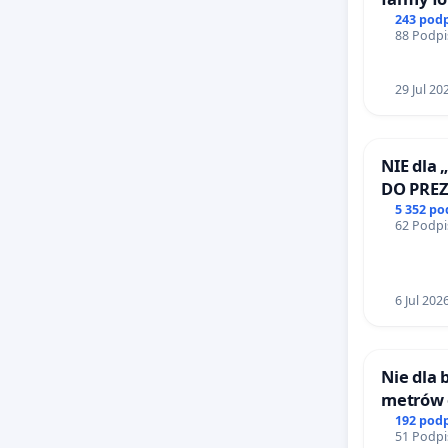
powodu 
rzetelny
243 pod
88 Podpi
mieszk
schronis
samodzi
29 Jul 20
kotów z
koszt us
facto za
NIE dla 
ponoszą 
DO PRE
RZECZYP
5 352 p
zrzutki 
62 Podpi
dla psów
leczenie
pokazuje
6 Jul 202
schronis
Nastroje
Nie dla
większa 
metrów
Biernat
192 pod
poinfor
51 Podpi
Wielkie