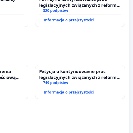
legislacyjnych związanych z reformą
prawa rodzinnego
320 podpisów
Informacja o przejrzystości
ienia
Petycja o kontynuowanie prac
ościową
legislacyjnych związanych z reformą
o leczenia
prawa rodzinnego
749 podpisów
ycznych.
Informacja o przejrzystości