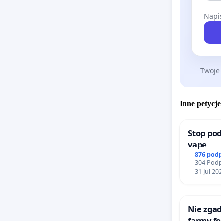
utrudnio
Napis
wejścia 
też skon
wydaniu 
adopcji 
Twoje
skutkowa
Wymienio
Inne petycje
humanita
ustawy o
Stop pod
podmiote
vape
ust. 3 p
876 pod
304 Podp
niegospo
31 Jul 20
Sygnatar
wizerune
Nie zgad
samorzą
farmy fo