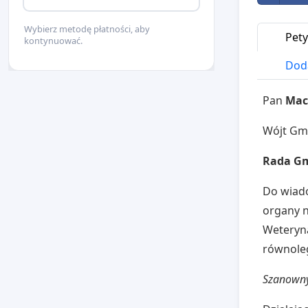
Wybierz metodę płatności, aby
Pety
kontynuować.
Doda
Pan
Mac
Wójt Gm
Rada Gm
Do wiad
organy n
Weteryna
równoleg
Szanowny