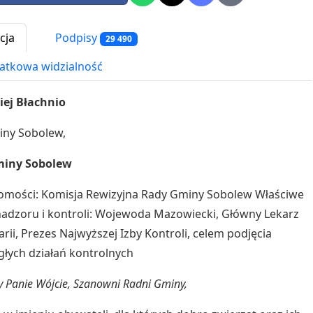
cja
Podpisy
29 490
tkowa widzialność
iej Błachnio
iny Sobolew,
iny Sobolew
omości: Komisja Rewizyjna Rady Gminy Sobolew Właściwe
adzoru i kontroli: Wojewoda Mazowiecki, Główny Lekarz
rii, Prezes Najwyższej Izby Kontroli, celem podjęcia
łych działań kontrolnych
 Panie Wójcie, Szanowni Radni Gminy,