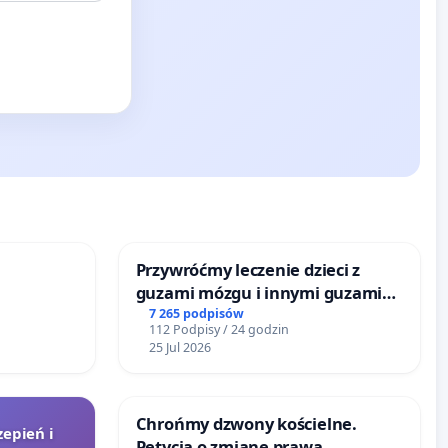
Przywróćmy leczenie dzieci z
guzami mózgu i innymi guzami
litymi do Górnośląskiego
7 265 podpisów
112 Podpisy / 24 godzin
Centrum Zdrowia Dziecka w
25 Jul 2026
Katowicach
Chrońmy dzwony kościelne.
zepień i
Petycja o zmianę prawa