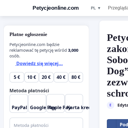
Petycjeonline.com
Przegląda
PL ▼
Płatne ogłoszenie
Pety
Petycjeonline.com będzie
zako
reklamować tę petycję wśród
3,000
osób.
Sobo
Dowiedz się więcej...
Dog”
5 €
10 €
20 €
40 €
80 €
zezw
Metoda płatności
schr
Edyt
E
PayPal
Google Pay
Apple Pay
Karta kredytowa
Pod
Metoda płatności