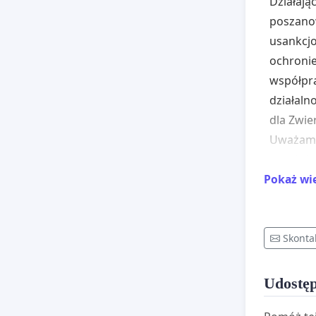
Działają
poszanow
usankcjo
ochronie
współpr
działal
dla Zwie
Uważamy,
narażają
zdrowia,
Pokaż wi
Dalsze u
schronis
Skonta
bezdomny
przebywa
Udostęp
standar
w Rzeczy