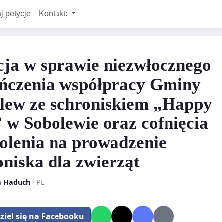
j petycje
Kontakt:
cja w sprawie niezwłocznego
ńczenia współpracy Gminy
lew ze schroniskiem „Happy
 w Sobolewie oraz cofnięcia
olenia na prowadzenie
oniska dla zwierząt
a Haduch
· PL
ziel się na Facebooku