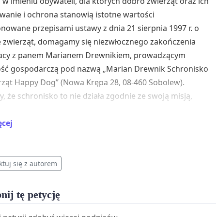
c w imieniu obywateli, dla których dobro zwierząt oraz ich
anie i ochrona stanowią istotne wartości
nowane przepisami ustawy z dnia 21 sierpnia 1997 r. o
 zwierząt, domagamy się niezwłocznego zakończenia
acy z panem Marianem Drewnikiem, prowadzącym
ność gospodarczą pod nazwą „Marian Drewnik Schronisko
rząt Happy Dog” (Nowa Krępa 28, 08-460 Sobolew).
 że schronisko to nie działa zgodnie ze swoją misją,
c przebywające tam zwierzęta na cierpienie, utratę
 a nawet śmierć.
ęcej
dzielanie temu podmiotowi zezwolenia na prowadzenie
ka dla zwierząt i zlecanie w imieniu gminy opieki nad
ktuj się z autorem
mi zwierzętami stanowi działanie na szkodę
jących tam zwierząt oraz nie odpowiada przyjętym
nij tę petycję
dom etycznym ani przepisom prawnym, które obowiązują
pospolitej Polskiej. Na podstawie licznych relacji