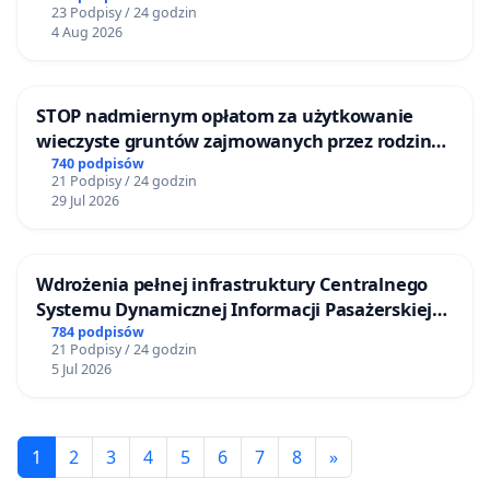
23 Podpisy / 24 godzin
4 Aug 2026
STOP nadmiernym opłatom za użytkowanie
wieczyste gruntów zajmowanych przez rodzinne
ogrody działkowe.
740 podpisów
21 Podpisy / 24 godzin
29 Jul 2026
Wdrożenia pełnej infrastruktury Centralnego
Systemu Dynamicznej Informacji Pasażerskiej
(CSDiP) na stacji kolejowej w Łomży
784 podpisów
21 Podpisy / 24 godzin
5 Jul 2026
1
2
3
4
5
6
7
8
»