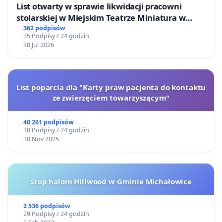
List otwarty w sprawie likwidacji pracowni
stolarskiej w Miejskim Teatrze Miniatura w
Gdańsku
362 podpisów
35 Podpisy / 24 godzin
30 Jul 2026
List poparcia dla "Karty praw pacjenta do kontaktu
ze zwierzęciem towarzyszącym"
40 261 podpisów
30 Podpisy / 24 godzin
30 Nov 2025
Stop halom Hillwood w Gminie Michałowice
2 536 podpisów
29 Podpisy / 24 godzin