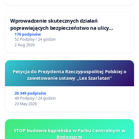
Wprowadzenie skutecznych działań
poprawiających bezpieczeństwo na ulicy
Żeromskiego w Otwocku
176 podpisów
52 Podpisy / 24 godzin
2 Aug 2026
Petycja do Prezydenta Rzeczypospolitej Polskiej o
zawetowanie ustawy „Lex Szarlatan”
26 349 podpisów
48 Podpisy / 24 godzin
23 May 2026
STOP budowie kąpieliska w Parku Centralnym w
Bydgoszczy