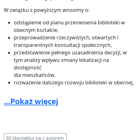
W związku z powyższym wnosimy o:
odstąpienie od planu przeniesienia biblioteki w
obecnym kształcie,
przeprowadzenie rzeczywistych, otwartych i
transparentnych konsultacji społecznych,
przedstawienie pełnego uzasadnienia decyzji, w
tym analizy wpływu zmiany lokalizacji na
dostępność
dla mieszkańców,
rozważenie dalszego rozwoju biblioteki w obecnej,
centralnej lokalizacji.
...Pokaż więcej
Apelujemy o podjęcie decyzji z uwzględnieniem
realnych potrzeb mieszkańców oraz roli, jaką biblioteka
odgrywa w życiu naszej gminy.
Z poważaniem
Mieszkańcy Gminy Mogilany
Skontaktuj się z autorem