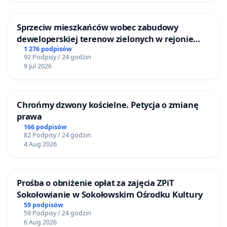
Sprzeciw mieszkańców wobec zabudowy
deweloperskiej terenow zielonych w rejonie
Bulwarów Straceńskich w Bielsku-Białej
1 276 podpisów
92 Podpisy / 24 godzin
9 Jul 2026
Chrońmy dzwony kościelne. Petycja o zmianę
prawa
166 podpisów
82 Podpisy / 24 godzin
4 Aug 2026
Prośba o obniżenie opłat za zajęcia ZPiT
Sokołowianie w Sokołowskim Ośrodku Kultury
59 podpisów
59 Podpisy / 24 godzin
6 Aug 2026