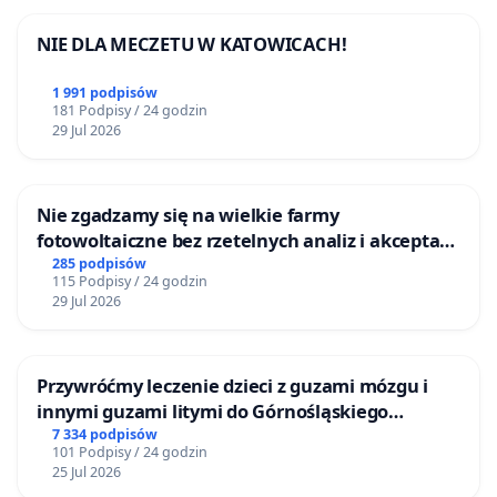
NIE DLA MECZETU W KATOWICACH!
1 991 podpisów
181 Podpisy / 24 godzin
29 Jul 2026
Nie zgadzamy się na wielkie farmy
fotowoltaiczne bez rzetelnych analiz i akceptacji
mieszkańców
285 podpisów
115 Podpisy / 24 godzin
29 Jul 2026
Przywróćmy leczenie dzieci z guzami mózgu i
innymi guzami litymi do Górnośląskiego
Centrum Zdrowia Dziecka w Katowicach
7 334 podpisów
101 Podpisy / 24 godzin
25 Jul 2026