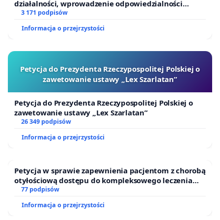
działalności, wprowadzenie odpowiedzialności
finansowej kluczowych urzędników i sędziów
3 171 podpisów
Informacja o przejrzystości
Petycja do Prezydenta Rzeczypospolitej Polskiej o
zawetowanie ustawy „Lex Szarlatan”
Petycja do Prezydenta Rzeczypospolitej Polskiej o
zawetowanie ustawy „Lex Szarlatan”
26 349 podpisów
Informacja o przejrzystości
Petycja w sprawie zapewnienia pacjentom z chorobą
otyłościową dostępu do kompleksowego leczenia
oraz programów profilaktycznych.
77 podpisów
Informacja o przejrzystości