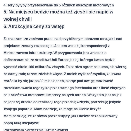
4. Tory byłyby przystosowane do 5 różnych dyscyplin motorowych
5. Na miejscu będzie można też zjeść i się napić w
wolnej chwili
6. Atrakcyjne ceny za wstęp
Zaznaczam, że zarówno prace nad przybliżonym obrazem toru, jak i nad
projektem zostały rozpoczęte. Jestem w stałej korespondencji z
Ministerstwem Infrastruktury. W przygotowaniu jest wniosek o
dofinansowanie ze środków Unii Europejskiej, którego kwota będzie
wynosić około 160 miliardów złotych. To bardzo ogromna suma, ale wierzę,
że damy radę razem zdziałać więce. Z moich wyliczeń wynika, że kwota
zwróciła by się już po 80 miesiącach, biorąc pod uwagę możliwość
rozreklamowania tego tylko przez samego facebooka oraz ilość chętnych
na szaleństwa motorowe i imprezy na tych torach. Wszystko jest na jak
najlepszej drodze do realizacji tego przedsięwzięcia, potrzebuję jedynie
Twojego poparcia. Mam nadzieję, że mogę na Ciebie liczyć!
Mam nadzieję, że zarówno początkujący, jak i doświadczeni kierowcy
poprą taką inicjatywę.
Pozdrawiam Serdecznie, Artur Sawicki