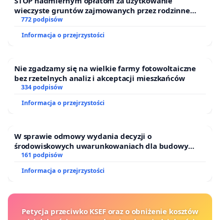
STOP nadmiernym opłatom za użytkowanie
wieczyste gruntów zajmowanych przez rodzinne
ogrody działkowe.
772 podpisów
Informacja o przejrzystości
Nie zgadzamy się na wielkie farmy fotowoltaiczne
bez rzetelnych analiz i akceptacji mieszkańców
334 podpisów
Informacja o przejrzystości
W sprawie odmowy wydania decyzji o
środowiskowych uwarunkowaniach dla budowy
zakładu wytwarzania biometanu „Krynki” w
161 podpisów
Ostrowiu Południowym oraz ochrony mieszkańców i
Informacja o przejrzystości
Puszczy Knyszyńskiej
Petycja przeciwko KSEF oraz o obniżenie kosztów