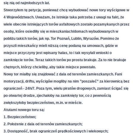
się nią od najmłodszych lat.
Stworzyłem tę petycję, ponieważ chcę wybudować nowe tory wyścigowe w
4 Województwach. Uważam, że istnieje taka potrzeba z uwagi na fakt, że
wiele obecnie istniejących torów asfaltowych zostało pozamykanych przez
osoby, które osiedliły się w mieszkaniach/domach wybudowanych w
pobliżu takich torów, jak np. Tor Poznań, Lublin, Wyrazów. Pomimo że
przyszli mieszkańcy mieli niższą cenę podaną na umowach, gdzie w
miejsce przyczyny jest wpisany hałas, to i tak wysyłali wnioski o
zamknięcie torów. Teraz takich torów po prostu brakuje. Za to nie brakuje
chętnych, którzy chcieliby, aby takie miejsce powstało.
Nowy tor miałby się znajdować z dala od terenów zamieszkanych. Fani
motoryzacji, driftu, wyścigów mogliby na nim ”poszaleć” za kierownicą bez
ograniczeń - 24h/7. Poza tym, wielu piratów drogowych, zamiast ścigać się
po otwartej drodze, zjechałoby na zamknięty tor, co z pewnością
zwiększyłoby bezpieczeństwo, m.in. w mieście.
Atutami nowego toru są:
1. Bezpieczeństwo;
2. Położenie z dala od terenów zamieszkanych;
3. Dostępność, brak ograniczeń prędkościowych i wiekowych;