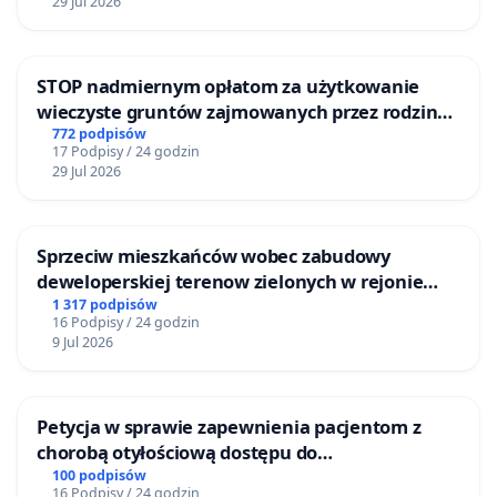
29 Jul 2026
STOP nadmiernym opłatom za użytkowanie
wieczyste gruntów zajmowanych przez rodzinne
ogrody działkowe.
772 podpisów
17 Podpisy / 24 godzin
29 Jul 2026
Sprzeciw mieszkańców wobec zabudowy
deweloperskiej terenow zielonych w rejonie
Bulwarów Straceńskich w Bielsku-Białej
1 317 podpisów
16 Podpisy / 24 godzin
9 Jul 2026
Petycja w sprawie zapewnienia pacjentom z
chorobą otyłościową dostępu do
kompleksowego leczenia oraz programów
100 podpisów
16 Podpisy / 24 godzin