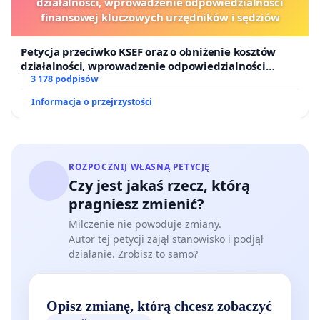
działalności, wprowadzenie odpowiedzialności
finansowej kluczowych urzędników i sędziów
Petycja przeciwko KSEF oraz o obniżenie kosztów
działalności, wprowadzenie odpowiedzialności
finansowej kluczowych urzędników i sędziów
3 178 podpisów
Informacja o przejrzystości
ROZPOCZNIJ WŁASNĄ PETYCJĘ
Czy jest jakaś rzecz, którą
pragniesz zmienić?
Milczenie nie powoduje zmiany.
Autor tej petycji zajął stanowisko i podjął
działanie. Zrobisz to samo?
Opisz zmianę, którą chcesz zobaczyć