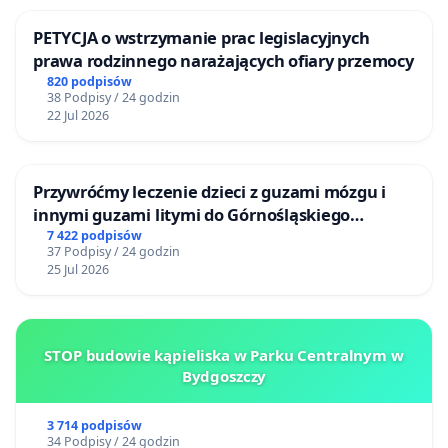
PETYCJA o wstrzymanie prac legislacyjnych
prawa rodzinnego narażających ofiary przemocy
820 podpisów
38 Podpisy / 24 godzin
22 Jul 2026
Przywróćmy leczenie dzieci z guzami mózgu i
innymi guzami litymi do Górnośląskiego
Centrum Zdrowia Dziecka w Katowicach
7 422 podpisów
37 Podpisy / 24 godzin
25 Jul 2026
STOP budowie kąpieliska w Parku Centralnym w
Bydgoszczy
3 714 podpisów
34 Podpisy / 24 godzin