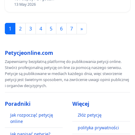
profilaktycznych.
13 May 2026
1
2
3
4
5
6
7
»
Petycjeonline.com
Zapewniamy bezpłatną platformę do publikowania petycji online.
Stwórz profesjonalną petycję on-line za pomocą naszego serwisu.
Petycje są publikowane w mediach każdego dnia, więc stworzenie
petycji jest świetnym sposobem, na zwrócenie uwagi opinii publicznej
i organów decyzyjnych.
Poradniki
Więcej
Jak rozpocząć petycję
Złóż petycję
online
polityka prywatności
Jak napisać petycję?