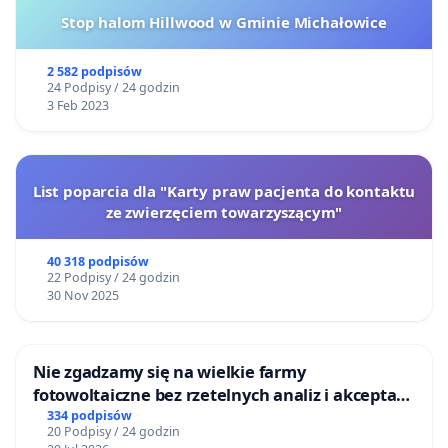
Stop halom Hillwood w Gminie Michałowice
2 582 podpisów
24 Podpisy / 24 godzin
3 Feb 2023
List poparcia dla "Karty praw pacjenta do kontaktu
ze zwierzęciem towarzyszącym"
40 318 podpisów
22 Podpisy / 24 godzin
30 Nov 2025
Nie zgadzamy się na wielkie farmy
fotowoltaiczne bez rzetelnych analiz i akceptacji
mieszkańców
334 podpisów
20 Podpisy / 24 godzin