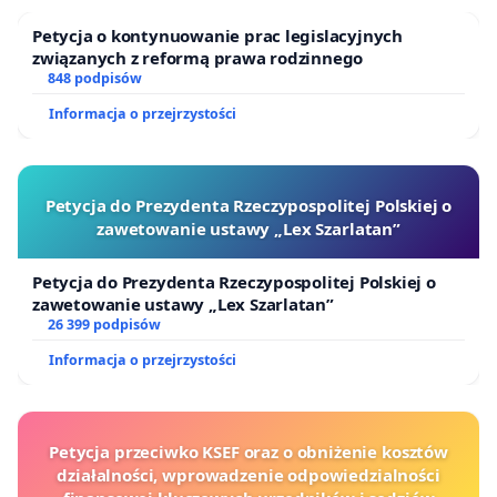
stacji Mława.
Petycja o kontynuowanie prac legislacyjnych
Ponadto, ze względu na oddzielenie wiaduktem i
związanych z reformą prawa rodzinnego
848 podpisów
nasypem kolejowym, w przypadku konieczności
udzielania pomocy medycznej - służby medyczne i
Informacja o przejrzystości
ratownicze mają trudniejszy dostęp do peronów.
Zdecydowanie opowiadamy się za powrotem do
Petycja do Prezydenta Rzeczypospolitej Polskiej o
sprawdzonych już rozwiązań - czyli stacji kolejowej i
zawetowanie ustawy „Lex Szarlatan”
zatrzymań pociągów dalekobieżnych na
Petycja do Prezydenta Rzeczypospolitej Polskiej o
pełnoprawnym dworcu. Dworcu z historią w tle,
zawetowanie ustawy „Lex Szarlatan”
który od dawna stanowi dobry węzeł
26 399 podpisów
komunikacyjny.
Informacja o przejrzystości
Tu można bezpiecznie zostawić samochód, nie
przeszkadzając pobliskim mieszkańcom. Dojazd w
Petycja przeciwko KSEF oraz o obniżenie kosztów
pobliże peronu jest wygodny i szybki.
działalności, wprowadzenie odpowiedzialności