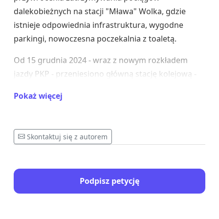
dalekobieżnych na stacji "Mława" Wolka, gdzie
istnieje odpowiednia infrastruktura, wygodne
parkingi, nowoczesna poczekalnia z toaletą.
Od 15 grudnia 2024 - wraz z nowym rozkładem
jazdy PKP - przeniesiono główną stację kolejową -
na peron "Mława Miasto".
Pokaż więcej
To miejsce nie jest przystosowane do funkcji jaka
wymagana jest od Dworca.
Skontaktuj się z autorem
To jedynie dwie "nitki" torów - przy dwu peronach.
Dwa perony, od których maleńka na 8 osob
poczekalnia - oddzielona jest sporym wiaduktem,
Podpisz petycję
nie spełniają w żaden sposób funkcji dworca. Brak
tu nawet tak podstawowej rzeczy jak wyświetlacze
z komunikatami o odjazdach i przyjazdach