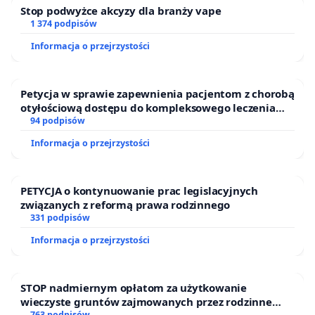
Stop podwyżce akcyzy dla branży vape
Z wyrazami szacunku,
1 374 podpisów
Informacja o przejrzystości
mieszkancy Mławy.
Rodzina Prusinowskich
Petycja w sprawie zapewnienia pacjentom z chorobą
otyłościową dostępu do kompleksowego leczenia
oraz programów profilaktycznych.
94 podpisów
Informacja o przejrzystości
PETYCJA o kontynuowanie prac legislacyjnych
związanych z reformą prawa rodzinnego
331 podpisów
Informacja o przejrzystości
STOP nadmiernym opłatom za użytkowanie
wieczyste gruntów zajmowanych przez rodzinne
763 podpisów