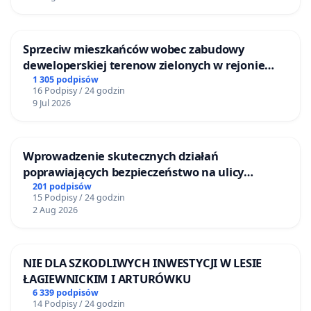
Sprzeciw mieszkańców wobec zabudowy
deweloperskiej terenow zielonych w rejonie
Bulwarów Straceńskich w Bielsku-Białej
1 305 podpisów
16 Podpisy / 24 godzin
9 Jul 2026
Wprowadzenie skutecznych działań
poprawiających bezpieczeństwo na ulicy
Żeromskiego w Otwocku
201 podpisów
15 Podpisy / 24 godzin
2 Aug 2026
NIE DLA SZKODLIWYCH INWESTYCJI W LESIE
ŁAGIEWNICKIM I ARTURÓWKU
6 339 podpisów
14 Podpisy / 24 godzin