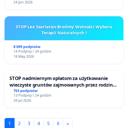
24 Jun 2026
STOP Lex Szarlatan-Brońmy Wolności Wyboru
Terapii Naturalnych !
8 099 podpisów
14 Podpisy / 24 godzin
18 May 2026
STOP nadmiernym opłatom za użytkowanie
wieczyste gruntów zajmowanych przez rodzinne
ogrody działkowe.
763 podpisów
13 Podpisy / 24 godzin
29 Jul 2026
1
2
3
4
5
6
»