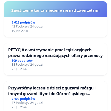
Zaostrzenie kar za znęcanie się nad zwierzętami
2 622 podpisów
43 Podpisy / 24 godzin
19 Jan 2026
PETYCJA o wstrzymanie prac legislacyjnych
prawa rodzinnego narażających ofiary przemocy
809 podpisów
38 Podpisy / 24 godzin
22 Jul 2026
Przywróćmy leczenie dzieci z guzami mózgu i
innymi guzami litymi do Górnośląskiego
Centrum Zdrowia Dziecka w Katowicach
7 402 podpisów
37 Podpisy / 24 godzin
25 Jul 2026