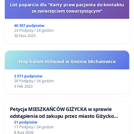
List poparcia dla "Karty praw pacjenta do kontaktu
ze zwierzęciem towarzyszącym"
40 307 podpisów
23 Podpisy / 24 godzin
30 Nov 2025
Stop halom Hillwood w Gminie Michałowice
2 571 podpisów
20 Podpisy / 24 godzin
3 Feb 2023
Petycja MIESZKAŃCÓW GIŻYCKA w sprawie
odstąpienia od zakupu przez miasto Giżycko
nieruchomości położonej nad jeziorem Niegocin
21 podpisów
17 Podpisy / 24 godzin
8 Aug 2026