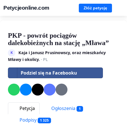
Petycjeonline.com
Złóż petycję
PKP - powrót pociągów
dalekobieżnych na stację „Mława”
Kaja i Janusz Prusinowscy, oraz mieszkańcy
K
Mławy i okolicy.
· PL
Podziel się na Facebooku
Petycja
Ogłoszenia
1
Podpisy
1 325