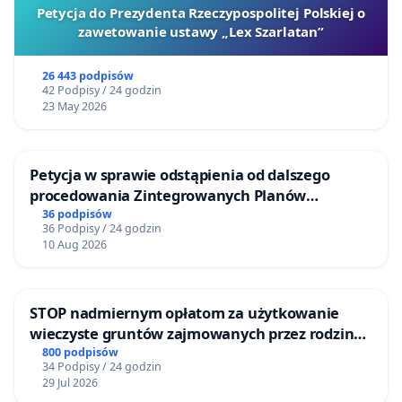
Petycja do Prezydenta Rzeczypospolitej Polskiej o
zawetowanie ustawy „Lex Szarlatan”
26 443 podpisów
42 Podpisy / 24 godzin
23 May 2026
Petycja w sprawie odstąpienia od dalszego
procedowania Zintegrowanych Planów
Inwestycyjnych „Myślenice – Barnasiówka” oraz
36 podpisów
36 Podpisy / 24 godzin
„Myślenice – Bukówka”
10 Aug 2026
STOP nadmiernym opłatom za użytkowanie
wieczyste gruntów zajmowanych przez rodzinne
ogrody działkowe.
800 podpisów
34 Podpisy / 24 godzin
29 Jul 2026