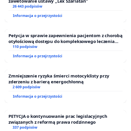
zawetowanie ustawy „Lex Szarlatan”
26 443 podpisów
Jesteśmy głęboko przekonani iż Urząd Miasta Sanoka
oraz Burmistrz Miasta Sanoka przychylą się do naszej
Informacja o przejrzystości
inicjatywy. (przypomnimy również, że burmistrz w
swoim programie wyborczym zawarł punkt budowy
skateparku w naszym miescie) Mamy nadzieję na
Petycja w sprawie zapewnienia pacjentom z chorobą
otyłościową dostępu do kompleksowego leczenia
pozytywne rozpatrzenie naszego pomysłu i jesteśmy
oraz programów profilaktycznych.
110 podpisów
otwarci na spotkanie w sprawie omówienia tej jakże
ważnej dla nas inwestycji, jaką jest skatepark
Informacja o przejrzystości
Do listu dołączamy podpisy osób, które wyraziły swoje
poparcie dla powyższej petycji i budowy skateparku
Zmniejszenie ryzyka śmierci motocyklisty przy
zderzeniu z barierą energochłonną
oraz materiały które świadczą o tym, że skatepark był i
2 609 podpisów
jest i będzie potrzebny w naszym mieście,
Informacja o przejrzystości
http://www.skate-park.pl/Projekty-
PETYCJA o kontynuowanie prac legislacyjnych
Skateparkow/Przykladowy-Skatepark-240411,s385
związanych z reformą prawa rodzinnego
337 podpisów