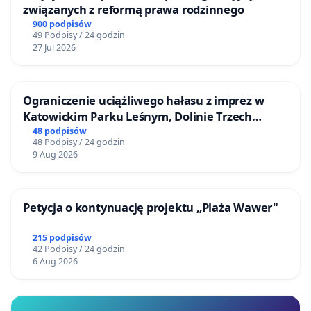
związanych z reformą prawa rodzinnego
900 podpisów
49 Podpisy / 24 godzin
27 Jul 2026
Ograniczenie uciążliwego hałasu z imprez w
Katowickim Parku Leśnym, Dolinie Trzech
Stawów i na Lotnisku Muchowiec
48 podpisów
48 Podpisy / 24 godzin
9 Aug 2026
Petycja o kontynuację projektu „Plaża Wawer"
215 podpisów
42 Podpisy / 24 godzin
6 Aug 2026