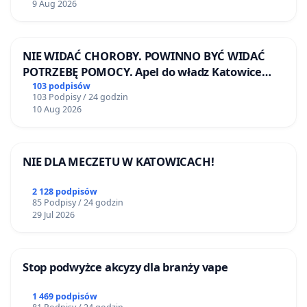
9 Aug 2026
NIE WIDAĆ CHOROBY. POWINNO BYĆ WIDAĆ
POTRZEBĘ POMOCY. Apel do władz Katowice
Airport o przystąpienie do programu HIDDEN
103 podpisów
103 Podpisy / 24 godzin
DISABILITIES SUNFLOWER – SŁONECZNIK –
10 Aug 2026
UKRYTE NIEPEŁNOSPRAWNOŚCI
NIE DLA MECZETU W KATOWICACH!
2 128 podpisów
85 Podpisy / 24 godzin
29 Jul 2026
Stop podwyżce akcyzy dla branży vape
1 469 podpisów