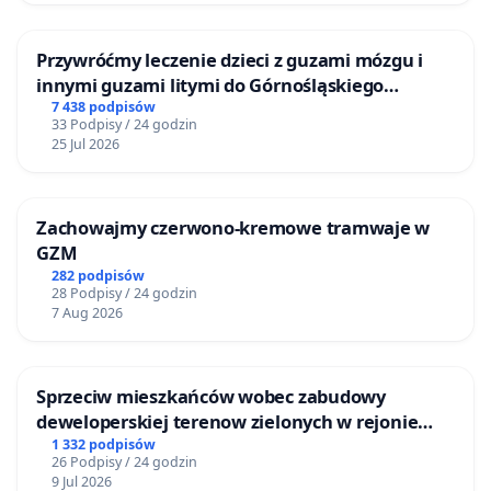
Przywróćmy leczenie dzieci z guzami mózgu i
innymi guzami litymi do Górnośląskiego
Centrum Zdrowia Dziecka w Katowicach
7 438 podpisów
33 Podpisy / 24 godzin
25 Jul 2026
Zachowajmy czerwono-kremowe tramwaje w
GZM
282 podpisów
28 Podpisy / 24 godzin
7 Aug 2026
Sprzeciw mieszkańców wobec zabudowy
deweloperskiej terenow zielonych w rejonie
Bulwarów Straceńskich w Bielsku-Białej
1 332 podpisów
26 Podpisy / 24 godzin
9 Jul 2026