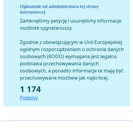
przeszkadzałaby przechodniom.
Ogłoszenie od administratora tej strony
internetowej
Zamknęliśmy petycję i usunęliśmy informacje
Skatepark byłby jednocześnie świetną wizytówką
osobiste sygnatariuszy.
miasta Sanoka. Młodzież mogłaby aktywnie spędzać
tam czas. Mając miejsce do uprawiania sportu, młodzi
Zgodnie z obowiązującym w Unii Europejskiej
ludzie mają szanse na rozwój, na odniesienie sukcesów
ogólnym rozporządzeniem o ochronie danych
w przyszłości. Na terenie skateparku można by
osobowych (RODO) wymagana jest legalna
organizować zawody, w których braliby udział znani
podstawa przechowywania danych
skaterzy, rolkarze i BMX-owcy, a także nasi młodzi
osobowych, a ponadto informacje te mają być
sportowcy. Takie zawody z pewnością pomogłyby
przechowywane możliwie jak najkrócej.
promować miasto, ściągając kibiców i zawodników,
1 174
sponsorów. Dodajmy, że skatepark byłby nie tylko
obiektem sportowym, ale też miejscem, szeroko
Podpisy
powiązanej z tym stylem życia, kreatywności młodych
ludzi; miejscem wystaw tematycznych, koncertów;
miejscem, gdzie powstają i prezentowane są produkcje
filmowe; miejscem dla youth art. Młodzież podzielająca