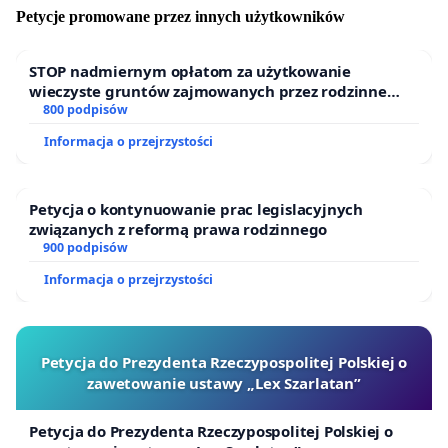
podobne zainteresowania może się tam spotkać,
Petycje promowane przez innych użytkowników
wymienić uwagami związanymi z uprawianym sportem,
jak również porozmawiać na inne tematy.
STOP nadmiernym opłatom za użytkowanie
wieczyste gruntów zajmowanych przez rodzinne
ogrody działkowe.
800 podpisów
Przestronny skatepark w naszym mieście to szansa na
Informacja o przejrzystości
promocję dla miasta. Miejsca tego typu w Polsce już
gromadzą rzesze entuzjastów oraz zwykłych obywateli.
(przykładem jest nasze sąsiedzkie miasto Krosno, który
Petycja o kontynuowanie prac legislacyjnych
ów obiekt posiada już od lat) Przykładem tego mogąbyć
związanych z reformą prawa rodzinnego
chociażby skateparki w Warszawie - Jutrzenka oraz park
900 podpisów
w Blue City, czy we Wrocławiu Zajezdnia 31. Czas aby
Informacja o przejrzystości
Sanok, również posiadał własny skatepark. W naszym
mieście jest sporo miejsca, które można przeznaczyć
pod skatepark. Można też oczywiście rozważyć
Petycja do Prezydenta Rzeczypospolitej Polskiej o
powstanie krytego skateparku, podobnego do tego we
zawetowanie ustawy „Lex Szarlatan”
Wrocławiu.
Petycja do Prezydenta Rzeczypospolitej Polskiej o