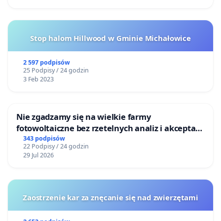
Stop halom Hillwood w Gminie Michałowice
2 597 podpisów
25 Podpisy / 24 godzin
3 Feb 2023
Nie zgadzamy się na wielkie farmy
fotowoltaiczne bez rzetelnych analiz i akceptacji
mieszkańców
343 podpisów
22 Podpisy / 24 godzin
29 Jul 2026
Zaostrzenie kar za znęcanie się nad zwierzętami