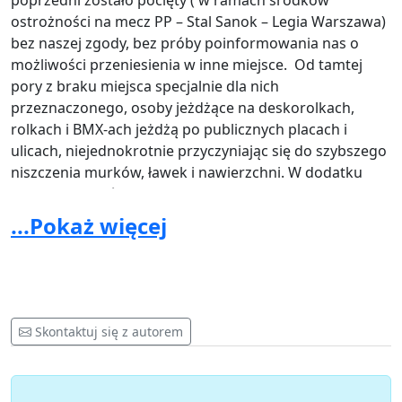
poprzedni zostało pocięty ( w ramach środków
ostrożności na mecz PP – Stal Sanok – Legia Warszawa)
bez naszej zgody, bez próby poinformowania nas o
możliwości przeniesienia w inne miejsce. Od tamtej
pory z braku miejsca specjalnie dla nich
przeznaczonego, osoby jeżdżące na deskorolkach,
rolkach i BMX-ach jeżdżą po publicznych placach i
ulicach, niejednokrotnie przyczyniając się do szybszego
niszczenia murków, ławek i nawierzchni. W dodatku
uprawiając swój sport w miejscach do tego nie
przeznaczonych narażają zarówno siebie jak i
...Pokaż więcej
przechodniów na nieprzyjemności, a nawet
niebezpieczeństwo, np.: jeżdżąc w pobliżu ulic, ryzykują
potrącenie przez przejeżdżające samochody. Skatepark
byłby idealnym miejscem do jazdy na deskorolce,
rolkach czy rowerach BMX oraz rozwijania swoich
Skontaktuj się z autorem
umiejętności. Młodzież jeździłaby w jednym, specjalnie
do tego przeznaczonym, miejscu i nie niszczyłaby
elementów użyteczności publicznej oraz nie