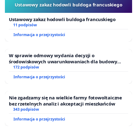
Ustawowy zakaz hodowli buldoga francuskiego
Ustawowy zakaz hodowli buldoga francuskiego
11 podpisów
Informacja o przejrzystości
W sprawie odmowy wydania decyzji o
środowiskowych uwarunkowaniach dla budowy
zakładu wytwarzania biometanu „Krynki” w
172 podpisów
Ostrowiu Południowym oraz ochrony mieszkańców i
Informacja o przejrzystości
Puszczy Knyszyńskiej
Nie zgadzamy się na wielkie farmy fotowoltaiczne
bez rzetelnych analiz i akceptacji mieszkańców
343 podpisów
Informacja o przejrzystości