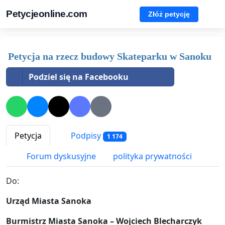
Petycjeonline.com
Złóż petycję
Petycja na rzecz budowy Skateparku w Sanoku
Podziel się na Facebooku
Petycja
Podpisy
1 174
Forum dyskusyjne
polityka prywatności
Do:
Urząd Miasta Sanoka
Burmistrz Miasta Sanoka – Wojciech Blecharczyk