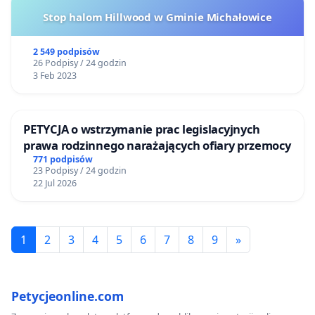
Stop halom Hillwood w Gminie Michałowice
2 549 podpisów
26 Podpisy / 24 godzin
3 Feb 2023
PETYCJA o wstrzymanie prac legislacyjnych
prawa rodzinnego narażających ofiary przemocy
771 podpisów
23 Podpisy / 24 godzin
22 Jul 2026
1
2
3
4
5
6
7
8
9
»
Petycjeonline.com