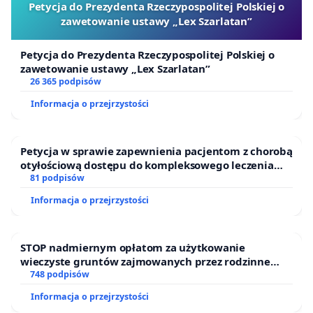
Petycja do Prezydenta Rzeczypospolitej Polskiej o
zawetowanie ustawy „Lex Szarlatan”
Petycja do Prezydenta Rzeczypospolitej Polskiej o
zawetowanie ustawy „Lex Szarlatan”
26 365 podpisów
Informacja o przejrzystości
Petycja w sprawie zapewnienia pacjentom z chorobą
otyłościową dostępu do kompleksowego leczenia
oraz programów profilaktycznych.
81 podpisów
Informacja o przejrzystości
STOP nadmiernym opłatom za użytkowanie
wieczyste gruntów zajmowanych przez rodzinne
ogrody działkowe.
748 podpisów
Informacja o przejrzystości