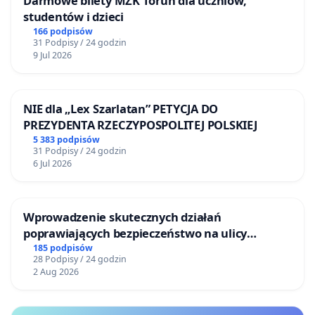
Darmowe bilety MZK Toruń dla uczniów,
studentów i dzieci
166 podpisów
31 Podpisy / 24 godzin
9 Jul 2026
NIE dla „Lex Szarlatan” PETYCJA DO
PREZYDENTA RZECZYPOSPOLITEJ POLSKIEJ
5 383 podpisów
31 Podpisy / 24 godzin
6 Jul 2026
Wprowadzenie skutecznych działań
poprawiających bezpieczeństwo na ulicy
Żeromskiego w Otwocku
185 podpisów
28 Podpisy / 24 godzin
2 Aug 2026