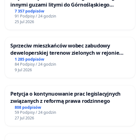
innymi guzami litymi do Górnośląskiego
Centrum Zdrowia Dziecka w Katowicach
7 357 podpisów
91 Podpisy / 24 godzin
25 Jul 2026
Sprzeciw mieszkańców wobec zabudowy
deweloperskiej terenow zielonych w rejonie
Bulwarów Straceńskich w Bielsku-Białej
1 285 podpisów
84 Podpisy / 24 godzin
9 Jul 2026
Petycja o kontynuowanie prac legislacyjnych
związanych z reformą prawa rodzinnego
808 podpisów
59 Podpisy / 24 godzin
27 Jul 2026