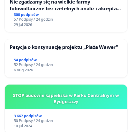
Nie zgadzamy się na wielkie farmy
fotowoltaiczne bez rzetelnych analiz i akceptacji
mieszkańców
300 podpisów
57 Podpisy / 24 godzin
29 Jul 2026
Petycja o kontynuację projektu „Plaża Wawer"
54 podpisów
52 Podpisy / 24 godzin
6 Aug 2026
STOP budowie kąpieliska w Parku Centralnym w
Bydgoszczy
3 667 podpisów
50 Podpisy / 24 godzin
10 Jul 2024