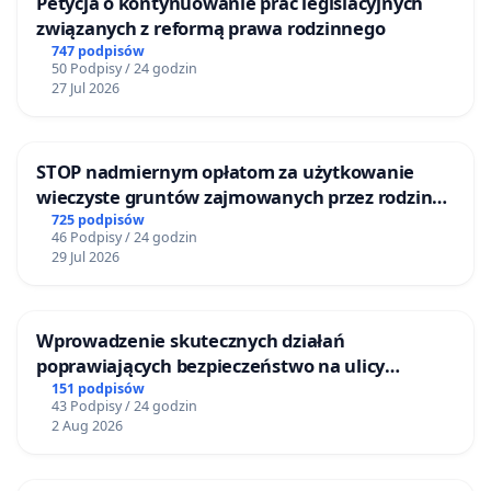
Petycja o kontynuowanie prac legislacyjnych
związanych z reformą prawa rodzinnego
747 podpisów
50 Podpisy / 24 godzin
27 Jul 2026
STOP nadmiernym opłatom za użytkowanie
wieczyste gruntów zajmowanych przez rodzinne
ogrody działkowe.
725 podpisów
46 Podpisy / 24 godzin
29 Jul 2026
Wprowadzenie skutecznych działań
poprawiających bezpieczeństwo na ulicy
Żeromskiego w Otwocku
151 podpisów
43 Podpisy / 24 godzin
2 Aug 2026