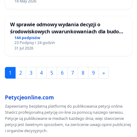
18 May 2026
W sprawie odmowy wydania decyzji o
środowiskowych uwarunkowaniach dla budowy
zakładu wytwarzania biometanu „Krynki” w
144 podpisów
23 Podpisy / 24 godzin
Ostrowiu Południowym oraz ochrony
31 Jul 2026
mieszkańców i Puszczy Knyszyńskiej
1
2
3
4
5
6
7
8
9
»
Petycjeonline.com
Zapewniamy bezpłatną platformę do publikowania petycji online.
Stwórz profesjonalną petycję on-line za pomocą naszego serwisu.
Petycje są publikowane w mediach każdego dnia, więc stworzenie
petycji jest świetnym sposobem, na zwrócenie uwagi opinii publicznej
i organów decyzyjnych.