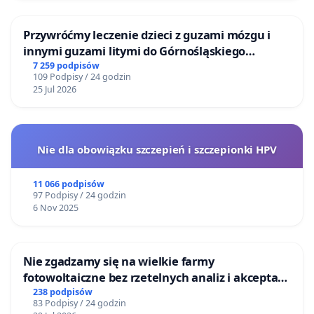
Przywróćmy leczenie dzieci z guzami mózgu i
innymi guzami litymi do Górnośląskiego
Centrum Zdrowia Dziecka w Katowicach
7 259 podpisów
109 Podpisy / 24 godzin
25 Jul 2026
Nie dla obowiązku szczepień i szczepionki HPV
11 066 podpisów
97 Podpisy / 24 godzin
6 Nov 2025
Nie zgadzamy się na wielkie farmy
fotowoltaiczne bez rzetelnych analiz i akceptacji
mieszkańców
238 podpisów
83 Podpisy / 24 godzin