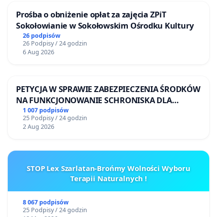
Prośba o obniżenie opłat za zajęcia ZPiT
Sokołowianie w Sokołowskim Ośrodku Kultury
26 podpisów
26 Podpisy / 24 godzin
6 Aug 2026
PETYCJA W SPRAWIE ZABEZPIECZENIA ŚRODKÓW
NA FUNKCJONOWANIE SCHRONISKA DLA
BEZDOMNYCH ZWIERZĄT W SKARYSZEWIE
1 007 podpisów
25 Podpisy / 24 godzin
2 Aug 2026
STOP Lex Szarlatan-Brońmy Wolności Wyboru
Terapii Naturalnych !
8 067 podpisów
25 Podpisy / 24 godzin