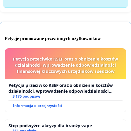
Petycje promowane przez innych użytkowników
Petycja przeciwko KSEF oraz o obniżenie kosztów
działalności, wprowadzenie odpowiedzialności
finansowej kluczowych urzędników i sędziów
Petycja przeciwko KSEF oraz o obniżenie kosztów
działalności, wprowadzenie odpowiedzialności
finansowej kluczowych urzędników i sędziów
3 170 podpisów
Informacja o przejrzystości
Stop podwyżce akcyzy dla branży vape
861 podpisów