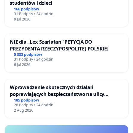
studentów i dzieci
166 podpisów
31 Podpisy / 24 godzin
9 Jul 2026
NIE dla „Lex Szarlatan” PETYCJA DO
PREZYDENTA RZECZYPOSPOLITEJ POLSKIEJ
5 383 podpisów
31 Podpisy / 24 godzin
6 Jul 2026
Wprowadzenie skutecznych działań
poprawiających bezpieczeństwo na ulicy
Żeromskiego w Otwocku
185 podpisów
28 Podpisy / 24 godzin
2 Aug 2026