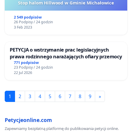
Stop halom Hillwood w Gminie Michałowice
2 549 podpisów
26 Podpisy / 24 godzin
3 Feb 2023
PETYCJA o wstrzymanie prac legislacyjnych
prawa rodzinnego narażających ofiary przemocy
771 podpisów
23 Podpisy / 24 godzin
22 Jul 2026
1
2
3
4
5
6
7
8
9
»
Petycjeonline.com
Zapewniamy bezpłatną platformę do publikowania petycji online.