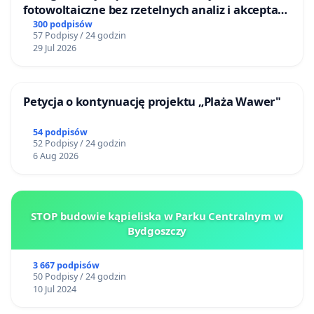
fotowoltaiczne bez rzetelnych analiz i akceptacji
mieszkańców
300 podpisów
57 Podpisy / 24 godzin
29 Jul 2026
Petycja o kontynuację projektu „Plaża Wawer"
54 podpisów
52 Podpisy / 24 godzin
6 Aug 2026
STOP budowie kąpieliska w Parku Centralnym w
Bydgoszczy
3 667 podpisów
50 Podpisy / 24 godzin
10 Jul 2024