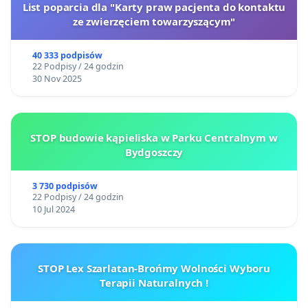
List poparcia dla "Karty praw pacjenta do kontaktu
ze zwierzęciem towarzyszącym"
40 333 podpisów
22 Podpisy / 24 godzin
30 Nov 2025
STOP budowie kąpieliska w Parku Centralnym w
Bydgoszczy
3 730 podpisów
22 Podpisy / 24 godzin
10 Jul 2024
STOP Lex Szarlatan-Brońmy Wolności Wyboru
Terapii Naturalnych !