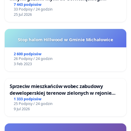
Centrum Zdrowia Dziecka w Katowicach
7 443 podpisów
33 Podpisy / 24 godzin
25 Jul 2026
Stop halom Hillwood w Gminie Michałowice
2 600 podpisów
26 Podpisy / 24 godzin
3 Feb 2023
Sprzeciw mieszkańców wobec zabudowy
deweloperskiej terenow zielonych w rejonie
Bulwarów Straceńskich w Bielsku-Białej
1 333 podpisów
25 Podpisy / 24 godzin
9 Jul 2026