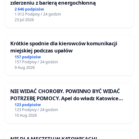
zderzeniu z barierą energochłonną
2 646 podpisów
1 012 Podpisy / 24 godzin
23 Jul 2026
Krótkie spodnie dla kierowców komunikacji
miejskiej podczas upałów
157 podpisów
157 Podpisy / 24 godzin
9 Aug 2026
NIE WIDAĆ CHOROBY. POWINNO BYĆ WIDAĆ
POTRZEBĘ POMOCY. Apel do władz Katowice
Airport o przystąpienie do programu HIDDEN
123 podpisów
123 Podpisy / 24 godzin
DISABILITIES SUNFLOWER – SŁONECZNIK –
10 Aug 2026
UKRYTE NIEPEŁNOSPRAWNOŚCI
NIE DLA MECZETU W KATOWICACH!