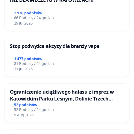
2 130 podpisów
86 Podpisy / 24 godzin
29 Jul 2026
Stop podwyżce akcyzy dla branży vape
1 477 podpisów
81 Podpisy / 24 godzin
31 Jul 2026
Ograniczenie uciążliwego hałasu z imprez w
Katowickim Parku Leśnym, Dolinie Trzech
Stawów i na Lotnisku Muchowiec
52 podpisów
52 Podpisy / 24 godzin
9 Aug 2026