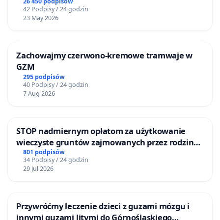
26 450 podpisów
42 Podpisy / 24 godzin
23 May 2026
Zachowajmy czerwono-kremowe tramwaje w
GZM
295 podpisów
40 Podpisy / 24 godzin
7 Aug 2026
STOP nadmiernym opłatom za użytkowanie
wieczyste gruntów zajmowanych przez rodzinne
ogrody działkowe.
801 podpisów
34 Podpisy / 24 godzin
29 Jul 2026
Przywróćmy leczenie dzieci z guzami mózgu i
innymi guzami litymi do Górnośląskiego