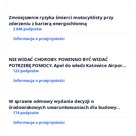
Zmniejszenie ryzyka śmierci motocyklisty przy
zderzeniu z barierą energochłonną
2 646 podpisów
Informacja o przejrzystości
NIE WIDAĆ CHOROBY. POWINNO BYĆ WIDAĆ
POTRZEBĘ POMOCY. Apel do władz Katowice Airport
o przystąpienie do programu HIDDEN DISABILITIES
123 podpisów
SUNFLOWER – SŁONECZNIK – UKRYTE
Informacja o przejrzystości
NIEPEŁNOSPRAWNOŚCI
W sprawie odmowy wydania decyzji o
środowiskowych uwarunkowaniach dla budowy
zakładu wytwarzania biometanu „Krynki” w
174 podpisów
Ostrowiu Południowym oraz ochrony mieszkańców i
Informacja o przejrzystości
Puszczy Knyszyńskiej