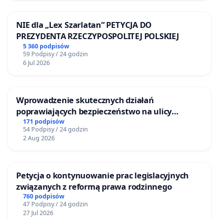
NIE dla „Lex Szarlatan” PETYCJA DO
PREZYDENTA RZECZYPOSPOLITEJ POLSKIEJ
5 360 podpisów
59 Podpisy / 24 godzin
6 Jul 2026
Wprowadzenie skutecznych działań
poprawiających bezpieczeństwo na ulicy
Żeromskiego w Otwocku
171 podpisów
54 Podpisy / 24 godzin
2 Aug 2026
Petycja o kontynuowanie prac legislacyjnych
związanych z reformą prawa rodzinnego
760 podpisów
47 Podpisy / 24 godzin
27 Jul 2026