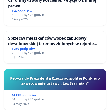
Chrońmy dzwony kościelne. Petycja o zmianę
prawa
154 podpisów
81 Podpisy / 24 godzin
4 Aug 2026
Sprzeciw mieszkańców wobec zabudowy
deweloperskiej terenow zielonych w rejonie
Bulwarów Straceńskich w Bielsku-Białej
1 250 podpisów
71 Podpisy / 24 godzin
9 Jul 2026
Petycja do Prezydenta Rzeczypospolitej Polskiej o
zawetowanie ustawy „Lex Szarlatan”
26 338 podpisów
60 Podpisy / 24 godzin
23 May 2026