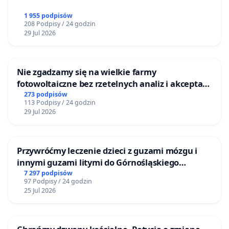
1 955 podpisów
208 Podpisy / 24 godzin
29 Jul 2026
Nie zgadzamy się na wielkie farmy
fotowoltaiczne bez rzetelnych analiz i akceptacji
mieszkańców
273 podpisów
113 Podpisy / 24 godzin
29 Jul 2026
Przywróćmy leczenie dzieci z guzami mózgu i
innymi guzami litymi do Górnośląskiego
Centrum Zdrowia Dziecka w Katowicach
7 297 podpisów
97 Podpisy / 24 godzin
25 Jul 2026