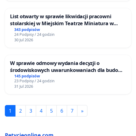
List otwarty w sprawie likwidacji pracowni
stolarskiej w Miejskim Teatrze Miniatura w
Gdańsku
343 podpisów
24 Podpisy / 24 godzin
30 Jul 2026
W sprawie odmowy wydania decyzji o
środowiskowych uwarunkowaniach dla budowy
zakładu wytwarzania biometanu „Krynki” w
145 podpisów
23 Podpisy / 24 godzin
Ostrowiu Południowym oraz ochrony
31 Jul 2026
mieszkańców i Puszczy Knyszyńskiej
1
2
3
4
5
6
7
»
Petycjeonline.com