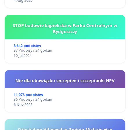
4 Aug 2026
STOP budowie kąpieliska w Parku Centralnym w
Bydgoszczy
3 642 podpisów
37 Podpisy / 24 godzin
10 Jul 2024
Nie dla obowiązku szczepień i szczepionki HPV
11 073 podpisów
36 Podpisy / 24 godzin
6 Nov 2025
Stop halom Hillwood w Gminie Michałowice