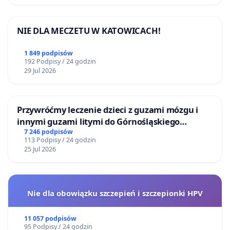
NIE DLA MECZETU W KATOWICACH!
1 849 podpisów
192 Podpisy / 24 godzin
29 Jul 2026
Przywróćmy leczenie dzieci z guzami mózgu i
innymi guzami litymi do Górnośląskiego
Centrum Zdrowia Dziecka w Katowicach
7 246 podpisów
113 Podpisy / 24 godzin
25 Jul 2026
Nie dla obowiązku szczepień i szczepionki HPV
11 057 podpisów
95 Podpisy / 24 godzin