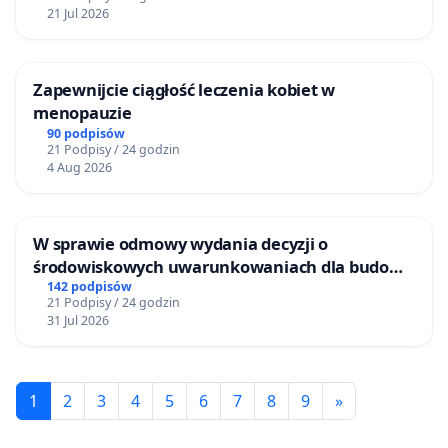
21 Jul 2026
Zapewnijcie ciągłość leczenia kobiet w
menopauzie
90 podpisów
21 Podpisy / 24 godzin
4 Aug 2026
W sprawie odmowy wydania decyzji o
środowiskowych uwarunkowaniach dla budowy
zakładu wytwarzania biometanu „Krynki” w
142 podpisów
21 Podpisy / 24 godzin
Ostrowiu Południowym oraz ochrony
31 Jul 2026
mieszkańców i Puszczy Knyszyńskiej
1
2
3
4
5
6
7
8
9
»