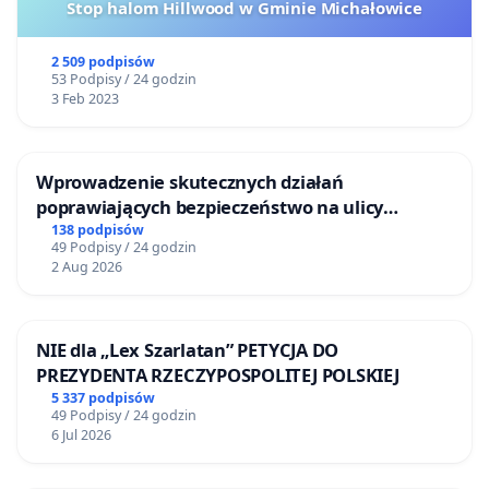
Stop halom Hillwood w Gminie Michałowice
2 509 podpisów
53 Podpisy / 24 godzin
3 Feb 2023
Wprowadzenie skutecznych działań
poprawiających bezpieczeństwo na ulicy
Żeromskiego w Otwocku
138 podpisów
49 Podpisy / 24 godzin
2 Aug 2026
NIE dla „Lex Szarlatan” PETYCJA DO
PREZYDENTA RZECZYPOSPOLITEJ POLSKIEJ
5 337 podpisów
49 Podpisy / 24 godzin
6 Jul 2026