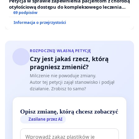
Petycja w sprawie zapewnienia pacjentom z chorobą
otyłościową dostępu do kompleksowego leczenia
oraz programów profilaktycznych.
69 podpisów
Informacja o przejrzystości
ROZPOCZNIJ WŁASNĄ PETYCJĘ
Czy jest jakaś rzecz, którą
pragniesz zmienić?
Milczenie nie powoduje zmiany.
Autor tej petycji zajął stanowisko i podjął
działanie. Zrobisz to samo?
Opisz zmianę, którą chcesz zobaczyć
Zasilane przez AI