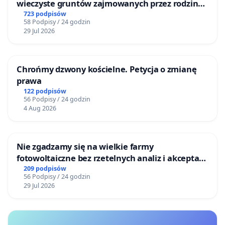
wieczyste gruntów zajmowanych przez rodzinne
ogrody działkowe.
723 podpisów
58 Podpisy / 24 godzin
29 Jul 2026
Chrońmy dzwony kościelne. Petycja o zmianę
prawa
122 podpisów
56 Podpisy / 24 godzin
4 Aug 2026
Nie zgadzamy się na wielkie farmy
fotowoltaiczne bez rzetelnych analiz i akceptacji
mieszkańców
209 podpisów
56 Podpisy / 24 godzin
29 Jul 2026