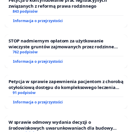
Petycja o kontynuowanie prac legislacyjnych
związanych z reformą prawa rodzinnego
843 podpisów
Informacja o przejrzystości
STOP nadmiernym opłatom za użytkowanie
wieczyste gruntów zajmowanych przez rodzinne
ogrody działkowe.
762 podpisów
Informacja o przejrzystości
Petycja w sprawie zapewnienia pacjentom z chorobą
otyłościową dostępu do kompleksowego leczenia
oraz programów profilaktycznych.
91 podpisów
Informacja o przejrzystości
W sprawie odmowy wydania decyzji o
środowiskowych uwarunkowaniach dla budowy