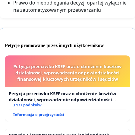
Prawo do niepodlegania decyzji opartej wyłącznie
na zautomatyzowanym przetwarzaniu
Petycje promowane przez innych użytkowników
Petycja przeciwko KSEF oraz o obniżenie kosztów
działalności, wprowadzenie odpowiedzialności
finansowej kluczowych urzędników i sędziów
Petycja przeciwko KSEF oraz o obniżenie kosztów
działalności, wprowadzenie odpowiedzialności
finansowej kluczowych urzędników i sędziów
3 177 podpisów
Informacja o przejrzystości