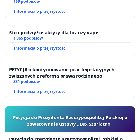
zakładu wytwarzania biometanu „Krynki” w
159 podpisów
Ostrowiu Południowym oraz ochrony mieszkańców i
Informacja o przejrzystości
Puszczy Knyszyńskiej
Stop podwyżce akcyzy dla branży vape
1 365 podpisów
Informacja o przejrzystości
PETYCJA o kontynuowanie prac legislacyjnych
związanych z reformą prawa rodzinnego
331 podpisów
Informacja o przejrzystości
Petycja do Prezydenta Rzeczypospolitej Polskiej o
zawetowanie ustawy „Lex Szarlatan”
Petycja do Prezydenta Rzeczypospolitej Polskiej o