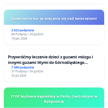
Zaostrzenie kar za znęcanie się nad zwierzętami
2 622 podpisów
60 Podpisy / 24 godzin
19 Jan 2026
Przywróćmy leczenie dzieci z guzami mózgu i
innymi guzami litymi do Górnośląskiego
Centrum Zdrowia Dziecka w Katowicach
7 399 podpisów
37 Podpisy / 24 godzin
25 Jul 2026
STOP budowie kąpieliska w Parku Centralnym w
Bydgoszczy