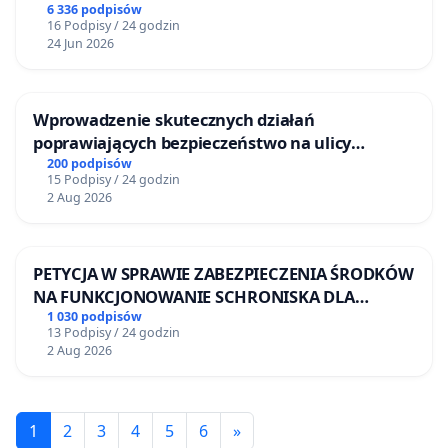
6 336 podpisów
16 Podpisy / 24 godzin
24 Jun 2026
Wprowadzenie skutecznych działań
poprawiających bezpieczeństwo na ulicy
Żeromskiego w Otwocku
200 podpisów
15 Podpisy / 24 godzin
2 Aug 2026
PETYCJA W SPRAWIE ZABEZPIECZENIA ŚRODKÓW
NA FUNKCJONOWANIE SCHRONISKA DLA
BEZDOMNYCH ZWIERZĄT W SKARYSZEWIE
1 030 podpisów
13 Podpisy / 24 godzin
2 Aug 2026
1
2
3
4
5
6
»