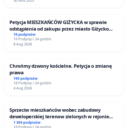
30 Nov 2025
Petycja MIESZKAŃCÓW GIŻYCKA w sprawie
odstąpienia od zakupu przez miasto Giżycko
nieruchomości położonej nad jeziorem Niegocin
19 podpisów
19 Podpisy / 24 godzin
8 Aug 2026
Chrońmy dzwony kościelne. Petycja o zmianę
prawa
195 podpisów
18 Podpisy / 24 godzin
4 Aug 2026
Sprzeciw mieszkańców wobec zabudowy
deweloperskiej terenow zielonych w rejonie
Bulwarów Straceńskich w Bielsku-Białej
1 304 podpisów
18 Podpisy / 24 godzin