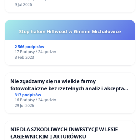
9 Jul 2026
Stop halom Hillwood w Gminie Michałowice
2 566 podpisów
17 Podpisy / 24 godzin
3 Feb 2023
Nie zgadzamy się na wielkie farmy
fotowoltaiczne bez rzetelnych analiz i akceptacji
mieszkańców
317 podpisów
16 Podpisy / 24 godzin
29 Jul 2026
NIE DLA SZKODLIWYCH INWESTYCJI W LESIE
ŁAGIEWNICKIM I ARTURÓWKU