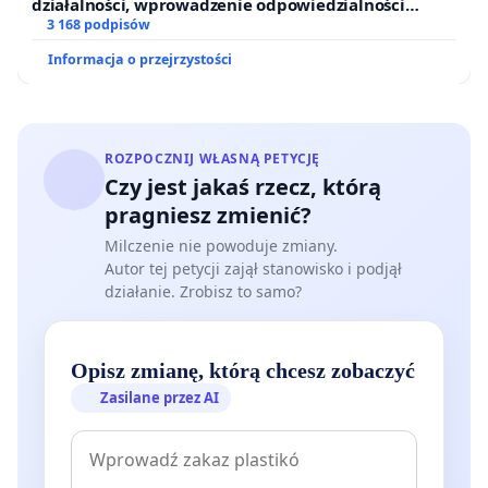
działalności, wprowadzenie odpowiedzialności
finansowej kluczowych urzędników i sędziów
3 168 podpisów
Informacja o przejrzystości
ROZPOCZNIJ WŁASNĄ PETYCJĘ
Czy jest jakaś rzecz, którą
pragniesz zmienić?
Milczenie nie powoduje zmiany.
Autor tej petycji zajął stanowisko i podjął
działanie. Zrobisz to samo?
Opisz zmianę, którą chcesz zobaczyć
Zasilane przez AI