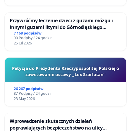
Przywróćmy leczenie dzieci z guzami mózgu i
innymi guzami litymi do Górnośląskiego
Centrum Zdrowia Dziecka w Katowicach
7 168 podpisów
90 Podpisy / 24 godzin
25 Jul 2026
Petycja do Prezydenta Rzeczypospolitej Polskiej o
zawetowanie ustawy „Lex Szarlatan”
26 267 podpisów
87 Podpisy / 24 godzin
23 May 2026
Wprowadzenie skutecznych działań
poprawiających bezpieczeństwo na ulicy