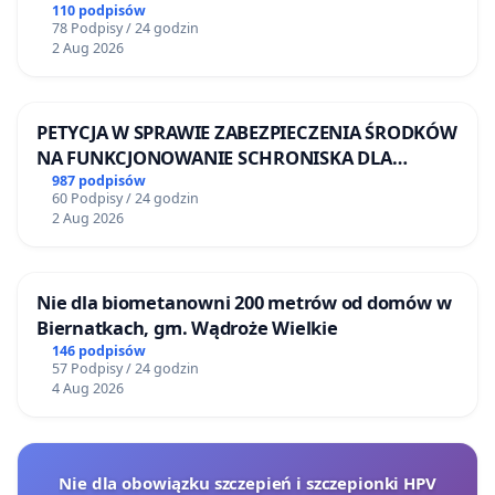
Żeromskiego w Otwocku
110 podpisów
78 Podpisy / 24 godzin
2 Aug 2026
PETYCJA W SPRAWIE ZABEZPIECZENIA ŚRODKÓW
NA FUNKCJONOWANIE SCHRONISKA DLA
BEZDOMNYCH ZWIERZĄT W SKARYSZEWIE
987 podpisów
60 Podpisy / 24 godzin
2 Aug 2026
Nie dla biometanowni 200 metrów od domów w
Biernatkach, gm. Wądroże Wielkie
146 podpisów
57 Podpisy / 24 godzin
4 Aug 2026
Nie dla obowiązku szczepień i szczepionki HPV