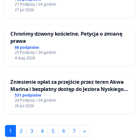
27 Podpisy / 24 godzin
27 Jul 2026
Chrońmy dzwony kościelne. Petycja o zmianę
prawa
68 podpisów
25 Podpisy / 24 godzin
4 Aug 2026
Zniesienie opłat za przejście przez teren Akwa
Marina i bezpłatny dostęp do Jeziora Nyskiego
dla mieszkańców Gminy Nysa
531 podpisów
24 Podpisy / 24 godzin
26 Jul 2026
1
2
3
4
5
6
7
»