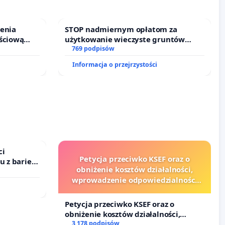
ienia
STOP nadmiernym opłatom za
ściową
użytkowanie wieczyste gruntów
 leczenia
zajmowanych przez rodzinne ogrody
769 podpisów
cznych.
działkowe.
Informacja o przejrzystości
ci
Petycja przeciwko KSEF oraz o
u z barierą
obniżenie kosztów działalności,
wprowadzenie odpowiedzialności
finansowej kluczowych urzędników i
sędziów
Petycja przeciwko KSEF oraz o
obniżenie kosztów działalności,
wprowadzenie odpowiedzialności
3 178 podpisów