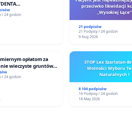
YDENTA
przeciwko likwidacji k
SPOLITEJ POLSKIEJ
pisów
„Wysokiej Łące”
 / 24 godzin
21 podpisów
21 Podpisy / 24 godzin
9 Aug 2026
miernym opłatom za
STOP Lex Szarlatan-
nie wieczyste gruntów
Wolności Wyboru Te
ych przez rodzinne
isów
Naturalnych !
 / 24 godzin
ziałkowe.
8 104 podpisów
16 Podpisy / 24 godzin
6
18 May 2026