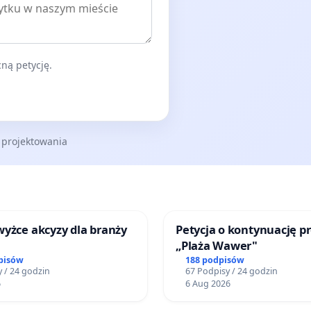
ną petycję.
 projektowania
yżce akcyzy dla branży
Petycja o kontynuację p
„Plaża Wawer"
pisów
188 podpisów
 / 24 godzin
67 Podpisy / 24 godzin
6
6 Aug 2026