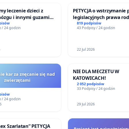
y leczenie dzieci z
PETYCJA o wstrzymanie 
ózgu i innymi guzami
legislacyjnych prawa ro
 Górnośląskiego
narażających ofiary prz
pisów
819 podpisów
 / 24 godzin
43 Podpisy / 24 godzin
Zdrowia Dziecka w
ch
6
22 Jul 2026
NIE DLA MECZETU W
ie kar za znęcanie się nad
KATOWICACH!
zwierzętami
2 052 podpisów
33 Podpisy / 24 godzin
pisów
 / 24 godzin
6
29 Jul 2026
Lex Szarlatan” PETYCJA
Pacjent jest najważniejszy