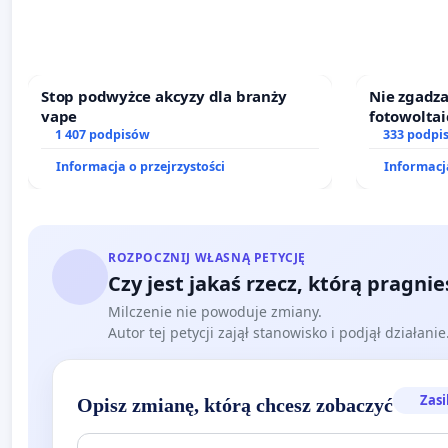
Stop podwyżce akcyzy dla branży
Nie zgadza
vape
fotowoltai
1 407 podpisów
akceptacj
333 podpi
Informacja o przejrzystości
Informacja
ROZPOCZNIJ WŁASNĄ PETYCJĘ
Czy jest jakaś rzecz, którą pragni
Milczenie nie powoduje zmiany.
Autor tej petycji zajął stanowisko i podjął działani
Zasi
Opisz zmianę, którą chcesz zobaczyć