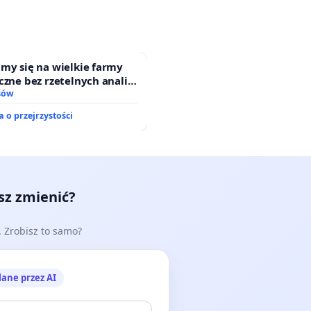
my się na wielkie farmy
czne bez rzetelnych analiz i
i mieszkańców
sów
 o przejrzystości
esz zmienić?
e. Zrobisz to samo?
lane przez AI