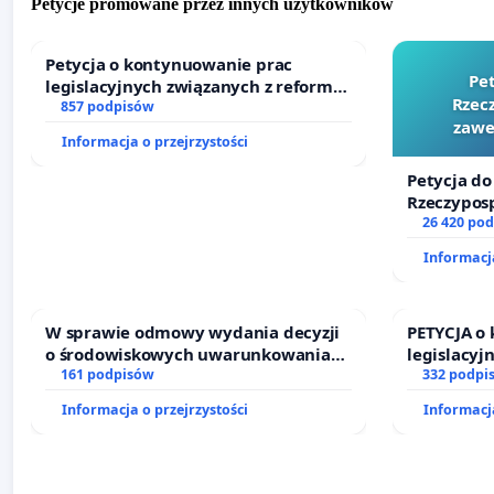
Petycje promowane przez innych użytkowników
Petycja o kontynuowanie prac
Pe
legislacyjnych związanych z reformą
Rzecz
prawa rodzinnego
857 podpisów
zawe
Informacja o przejrzystości
Petycja do
Rzeczyposp
zawetowan
26 420 po
Informacja
W sprawie odmowy wydania decyzji
PETYCJA o
o środowiskowych uwarunkowaniach
legislacyj
dla budowy zakładu wytwarzania
161 podpisów
prawa rod
332 podpi
biometanu „Krynki” w Ostrowiu
Informacja o przejrzystości
Informacja
Południowym oraz ochrony
mieszkańców i Puszczy Knyszyńskiej