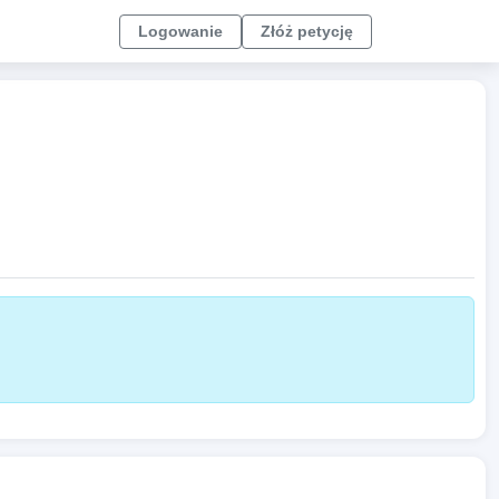
Logowanie
Złóż petycję