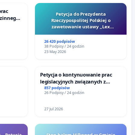
prac
Petycja do Prezydenta
dzinnego
Rzeczypospolitej Polskiej o
emocy
zawetowanie ustawy „Lex
Szarlatan”
26 420 podpisów
38 Podpisy / 24 godzin
23 May 2026
Petycja o kontynuowanie prac
legislacyjnych związanych z
reformą prawa rodzinnego
857 podpisów
26 Podpisy / 24 godzin
27 Jul 2026
 – Petycja
Stop halom Hillwood w Gminie