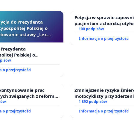
Petycja w sprawie zapewn
tycja do Prezydenta
pacjentom z chorobą otyło
ypospolitej Polskiej o
dostępu do kompleksowego
100 podpisów
towanie ustawy „Lex
oraz programów profilakty
Informacja o przejrzystości
Szarlatan”
 Prezydenta
olitej Polskiej o
ie ustawy „Lex Szarlatan”
dpisów
 o przejrzystości
 kontynuowanie prac
Zmniejszenie ryzyka śmier
nych związanych z reformą
motocyklisty przy zderzeni
zinnego
sów
energochłonną
1 892 podpisów
 o przejrzystości
Informacja o przejrzystości