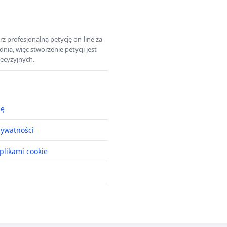
z profesjonalną petycję on-line za
a, więc stworzenie petycji jest
ecyzyjnych.
ję
rywatności
plikami cookie