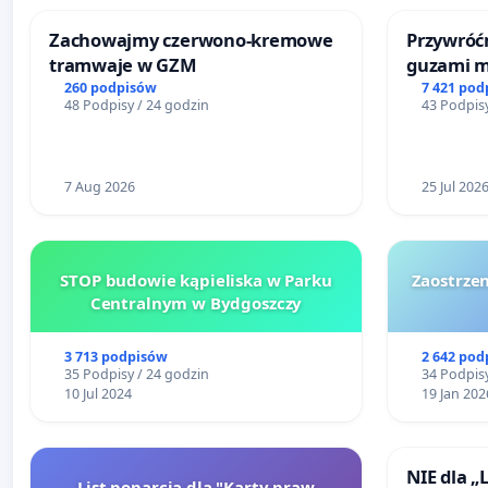
Zachowajmy czerwono-kremowe
Przywróćm
tramwaje w GZM
guzami m
litymi do
260 podpisów
7 421 pod
48 Podpisy / 24 godzin
43 Podpisy
Centrum 
Katowica
7 Aug 2026
25 Jul 202
STOP budowie kąpieliska w Parku
Zaostrzen
Centralnym w Bydgoszczy
3 713 podpisów
2 642 pod
35 Podpisy / 24 godzin
34 Podpisy
10 Jul 2024
19 Jan 202
NIE dla „
List poparcia dla "Karty praw