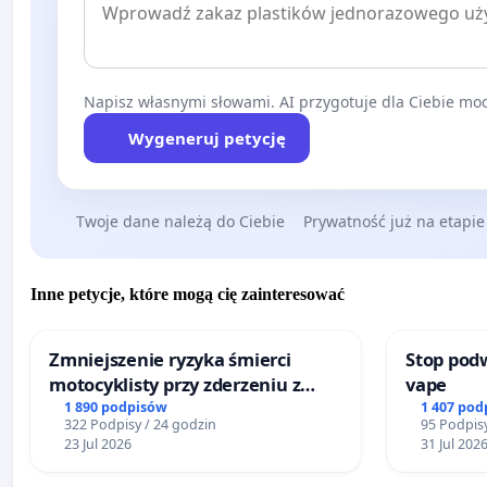
Napisz własnymi słowami. AI przygotuje dla Ciebie moc
Wygeneruj petycję
Twoje dane należą do Ciebie
Prywatność już na etapie
Inne petycje, które mogą cię zainteresować
Zmniejszenie ryzyka śmierci
Stop podw
motocyklisty przy zderzeniu z
vape
barierą energochłonną
1 890 podpisów
1 407 pod
322 Podpisy / 24 godzin
95 Podpisy
23 Jul 2026
31 Jul 202