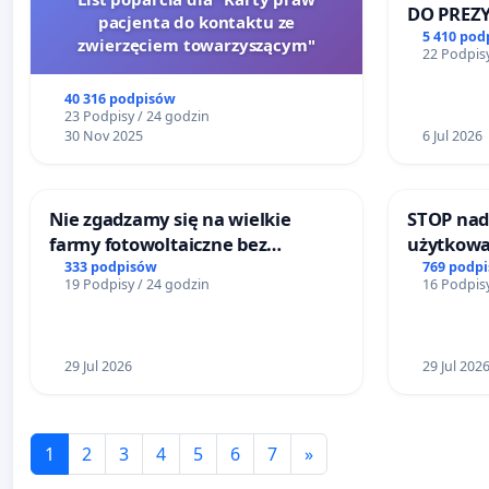
DO PREZ
pacjenta do kontaktu ze
RZECZYPO
5 410 pod
zwierzęciem towarzyszącym"
22 Podpisy
40 316 podpisów
23 Podpisy / 24 godzin
30 Nov 2025
6 Jul 2026
Nie zgadzamy się na wielkie
STOP nad
farmy fotowoltaiczne bez
użytkowa
rzetelnych analiz i akceptacji
zajmowan
333 podpisów
769 podp
19 Podpisy / 24 godzin
16 Podpisy
mieszkańców
ogrody d
29 Jul 2026
29 Jul 202
1
2
3
4
5
6
7
»