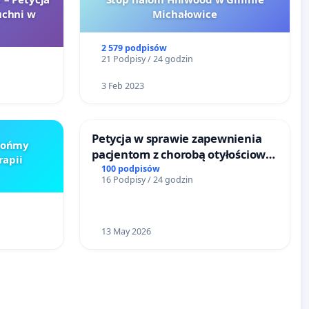
uchni w
Michałowice
2 579 podpisów
21 Podpisy / 24 godzin
3 Feb 2023
Petycja w sprawie zapewnienia
Brońmy
pacjentom z chorobą otyłościową
rapii
dostępu do kompleksowego
100 podpisów
16 Podpisy / 24 godzin
leczenia oraz programów
profilaktycznych.
13 May 2026