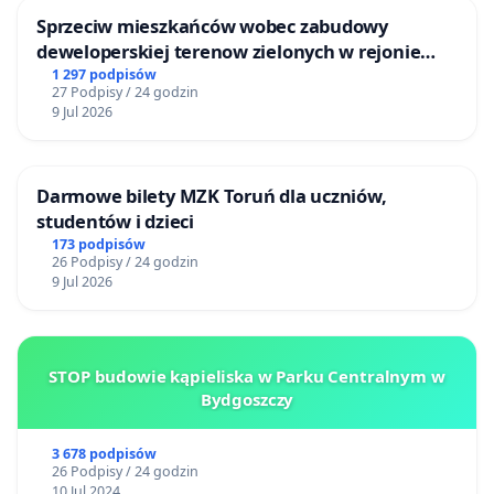
Sprzeciw mieszkańców wobec zabudowy
deweloperskiej terenow zielonych w rejonie
Bulwarów Straceńskich w Bielsku-Białej
1 297 podpisów
27 Podpisy / 24 godzin
9 Jul 2026
Darmowe bilety MZK Toruń dla uczniów,
studentów i dzieci
173 podpisów
26 Podpisy / 24 godzin
9 Jul 2026
STOP budowie kąpieliska w Parku Centralnym w
Bydgoszczy
3 678 podpisów
26 Podpisy / 24 godzin
10 Jul 2024