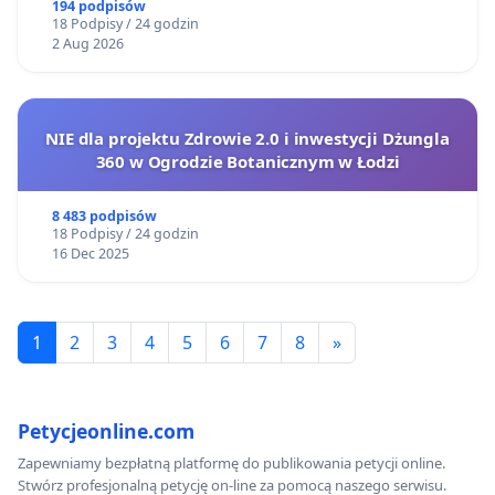
Żeromskiego w Otwocku
194 podpisów
18 Podpisy / 24 godzin
2 Aug 2026
NIE dla projektu Zdrowie 2.0 i inwestycji Dżungla
360 w Ogrodzie Botanicznym w Łodzi
8 483 podpisów
18 Podpisy / 24 godzin
16 Dec 2025
1
2
3
4
5
6
7
8
»
Petycjeonline.com
Zapewniamy bezpłatną platformę do publikowania petycji online.
Stwórz profesjonalną petycję on-line za pomocą naszego serwisu.