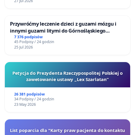
27 Jul 2026
Przywróćmy leczenie dzieci z guzami mózgu i
innymi guzami litymi do Górnośląskiego
Centrum Zdrowia Dziecka w Katowicach
7 376 podpisów
45 Podpisy / 24 godzin
25 Jul 2026
Petycja do Prezydenta Rzeczypospolitej Polskiej o
zawetowanie ustawy „Lex Szarlatan”
26 381 podpisów
34 Podpisy / 24 godzin
23 May 2026
List poparcia dla "Karty praw pacjenta do kontaktu