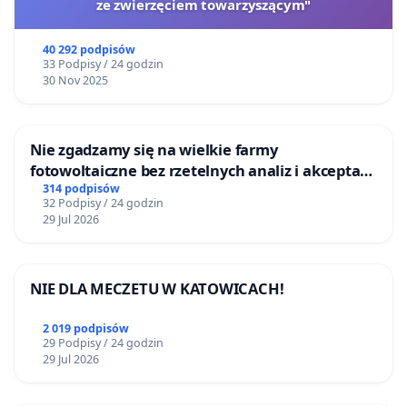
ze zwierzęciem towarzyszącym"
40 292 podpisów
33 Podpisy / 24 godzin
30 Nov 2025
Nie zgadzamy się na wielkie farmy
fotowoltaiczne bez rzetelnych analiz i akceptacji
mieszkańców
314 podpisów
32 Podpisy / 24 godzin
29 Jul 2026
NIE DLA MECZETU W KATOWICACH!
2 019 podpisów
29 Podpisy / 24 godzin
29 Jul 2026