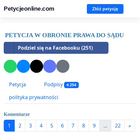
Petycjeonline.com
Złóż petycję
PETYCJA W OBRONIE PRAWA DO SĄDU
Podziel się na Facebooku (251)
Petycja
Podpisy
4 254
polityka prywatności
Komentarze
1
2
3
4
5
6
7
8
9
...
22
»