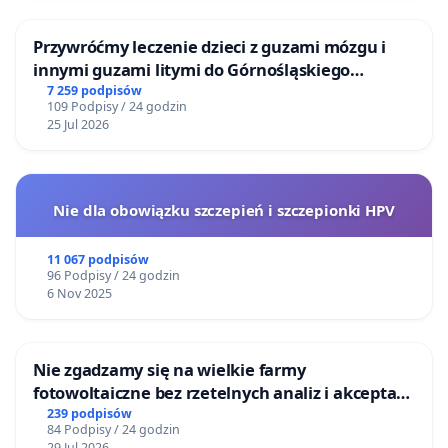
Przywróćmy leczenie dzieci z guzami mózgu i
innymi guzami litymi do Górnośląskiego
Centrum Zdrowia Dziecka w Katowicach
7 259 podpisów
109 Podpisy / 24 godzin
25 Jul 2026
Nie dla obowiązku szczepień i szczepionki HPV
11 067 podpisów
96 Podpisy / 24 godzin
6 Nov 2025
Nie zgadzamy się na wielkie farmy
fotowoltaiczne bez rzetelnych analiz i akceptacji
mieszkańców
239 podpisów
84 Podpisy / 24 godzin
29 Jul 2026