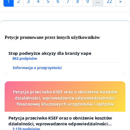
1
2
3
4
5
6
7
8
9
...
22
»
Petycje promowane przez innych użytkowników
Stop podwyżce akcyzy dla branży vape
862 podpisów
Informacja o przejrzystości
Petycja przeciwko KSEF oraz o obniżenie kosztów
działalności, wprowadzenie odpowiedzialności
finansowej kluczowych urzędników i sędziów
Petycja przeciwko KSEF oraz o obniżenie kosztów
działalności, wprowadzenie odpowiedzialności
finansowej kluczowych urzędników i sędziów
3 170 podpisów