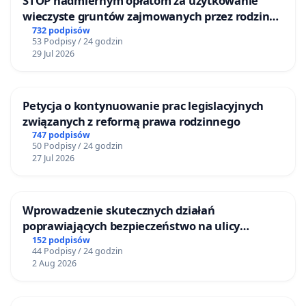
STOP nadmiernym opłatom za użytkowanie
wieczyste gruntów zajmowanych przez rodzinne
ogrody działkowe.
732 podpisów
53 Podpisy / 24 godzin
29 Jul 2026
Petycja o kontynuowanie prac legislacyjnych
związanych z reformą prawa rodzinnego
747 podpisów
50 Podpisy / 24 godzin
27 Jul 2026
Wprowadzenie skutecznych działań
poprawiających bezpieczeństwo na ulicy
Żeromskiego w Otwocku
152 podpisów
44 Podpisy / 24 godzin
2 Aug 2026