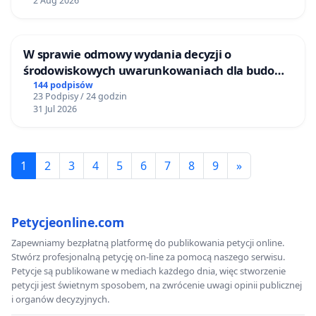
2 Aug 2026
W sprawie odmowy wydania decyzji o
środowiskowych uwarunkowaniach dla budowy
zakładu wytwarzania biometanu „Krynki” w
144 podpisów
23 Podpisy / 24 godzin
Ostrowiu Południowym oraz ochrony
31 Jul 2026
mieszkańców i Puszczy Knyszyńskiej
1
2
3
4
5
6
7
8
9
»
Petycjeonline.com
Zapewniamy bezpłatną platformę do publikowania petycji online.
Stwórz profesjonalną petycję on-line za pomocą naszego serwisu.
Petycje są publikowane w mediach każdego dnia, więc stworzenie
petycji jest świetnym sposobem, na zwrócenie uwagi opinii publicznej
i organów decyzyjnych.