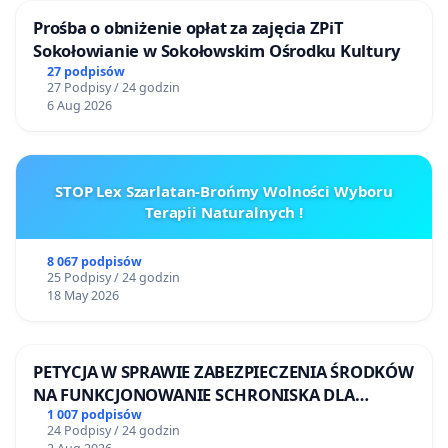
Prośba o obniżenie opłat za zajęcia ZPiT
Sokołowianie w Sokołowskim Ośrodku Kultury
27 podpisów
27 Podpisy / 24 godzin
6 Aug 2026
STOP Lex Szarlatan-Brońmy Wolności Wyboru
Terapii Naturalnych !
8 067 podpisów
25 Podpisy / 24 godzin
18 May 2026
PETYCJA W SPRAWIE ZABEZPIECZENIA ŚRODKÓW
NA FUNKCJONOWANIE SCHRONISKA DLA
BEZDOMNYCH ZWIERZĄT W SKARYSZEWIE
1 007 podpisów
24 Podpisy / 24 godzin