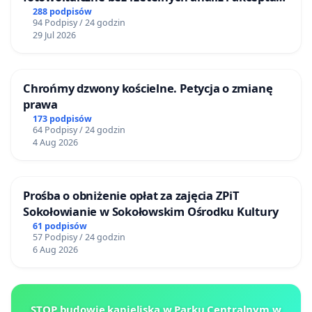
mieszkańców
288 podpisów
94 Podpisy / 24 godzin
29 Jul 2026
Chrońmy dzwony kościelne. Petycja o zmianę
prawa
173 podpisów
64 Podpisy / 24 godzin
4 Aug 2026
Prośba o obniżenie opłat za zajęcia ZPiT
Sokołowianie w Sokołowskim Ośrodku Kultury
61 podpisów
57 Podpisy / 24 godzin
6 Aug 2026
STOP budowie kąpieliska w Parku Centralnym w