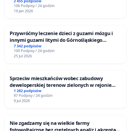
2 455 podpisów
106 Podpisy / 24 godzin
19 Jan 2026
Przywróćmy leczenie dzieci z guzami mózgu i
innymi guzami litymi do Górnośląskiego
Centrum Zdrowia Dziecka w Katowicach
7 342 podpisów
100 Podpisy / 24 godzin
25 Jul 2026
Sprzeciw mieszkańców wobec zabudowy
deweloperskiej terenow zielonych w rejonie
Bulwarów Straceńskich w Bielsku-Białej
1 282 podpisów
97 Podpisy / 24 godzin
9 Jul 2026
Nie zgadzamy się na wielkie farmy
fotowoltaiczne bez rzetelnych analiz i akceptacji