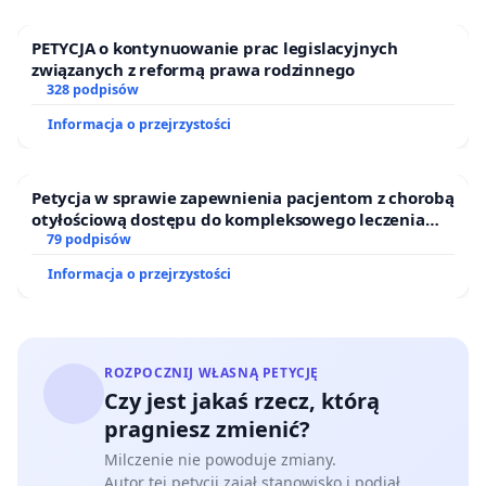
PETYCJA o kontynuowanie prac legislacyjnych
związanych z reformą prawa rodzinnego
328 podpisów
Informacja o przejrzystości
Petycja w sprawie zapewnienia pacjentom z chorobą
otyłościową dostępu do kompleksowego leczenia
oraz programów profilaktycznych.
79 podpisów
Informacja o przejrzystości
ROZPOCZNIJ WŁASNĄ PETYCJĘ
Czy jest jakaś rzecz, którą
pragniesz zmienić?
Milczenie nie powoduje zmiany.
Autor tej petycji zajął stanowisko i podjął