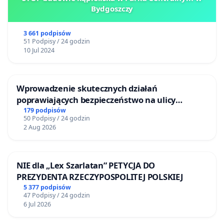
Bydgoszczy
3 661 podpisów
51 Podpisy / 24 godzin
10 Jul 2024
Wprowadzenie skutecznych działań
poprawiających bezpieczeństwo na ulicy
Żeromskiego w Otwocku
179 podpisów
50 Podpisy / 24 godzin
2 Aug 2026
NIE dla „Lex Szarlatan” PETYCJA DO
PREZYDENTA RZECZYPOSPOLITEJ POLSKIEJ
5 377 podpisów
47 Podpisy / 24 godzin
6 Jul 2026