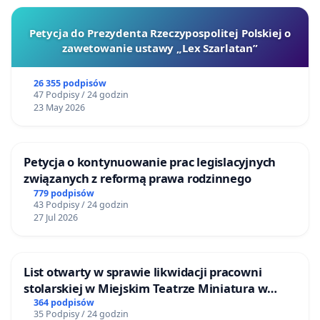
Petycja do Prezydenta Rzeczypospolitej Polskiej o
zawetowanie ustawy „Lex Szarlatan”
26 355 podpisów
47 Podpisy / 24 godzin
23 May 2026
Petycja o kontynuowanie prac legislacyjnych
związanych z reformą prawa rodzinnego
779 podpisów
43 Podpisy / 24 godzin
27 Jul 2026
List otwarty w sprawie likwidacji pracowni
stolarskiej w Miejskim Teatrze Miniatura w
Gdańsku
364 podpisów
35 Podpisy / 24 godzin