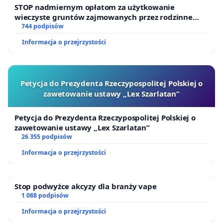
STOP nadmiernym opłatom za użytkowanie
wieczyste gruntów zajmowanych przez rodzinne
ogrody działkowe.
744 podpisów
Informacja o przejrzystości
Petycja do Prezydenta Rzeczypospolitej Polskiej o
zawetowanie ustawy „Lex Szarlatan”
Petycja do Prezydenta Rzeczypospolitej Polskiej o
zawetowanie ustawy „Lex Szarlatan”
26 355 podpisów
Informacja o przejrzystości
Stop podwyżce akcyzy dla branży vape
1 088 podpisów
Informacja o przejrzystości