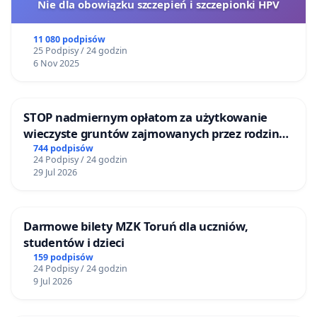
Nie dla obowiązku szczepień i szczepionki HPV
11 080 podpisów
25 Podpisy / 24 godzin
6 Nov 2025
STOP nadmiernym opłatom za użytkowanie
wieczyste gruntów zajmowanych przez rodzinne
ogrody działkowe.
744 podpisów
24 Podpisy / 24 godzin
29 Jul 2026
Darmowe bilety MZK Toruń dla uczniów,
studentów i dzieci
159 podpisów
24 Podpisy / 24 godzin
9 Jul 2026