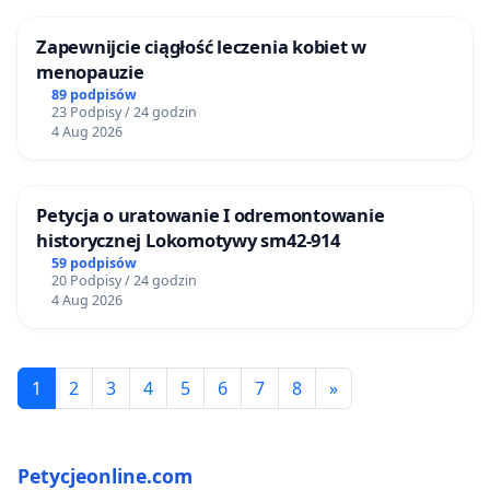
Zapewnijcie ciągłość leczenia kobiet w
menopauzie
89 podpisów
23 Podpisy / 24 godzin
4 Aug 2026
Petycja o uratowanie I odremontowanie
historycznej Lokomotywy sm42-914
59 podpisów
20 Podpisy / 24 godzin
4 Aug 2026
1
2
3
4
5
6
7
8
»
Petycjeonline.com