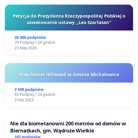
Petycja do Prezydenta Rzeczypospolitej Polskiej o
zawetowanie ustawy „Lex Szarlatan”
26 306 podpisów
70 Podpisy / 24 godzin
23 May 2026
Stop halom Hillwood w Gminie Michałowice
2 509 podpisów
65 Podpisy / 24 godzin
3 Feb 2023
Nie dla biometanowni 200 metrów od domów w
Biernatkach, gm. Wądroże Wielkie
182 podpisów