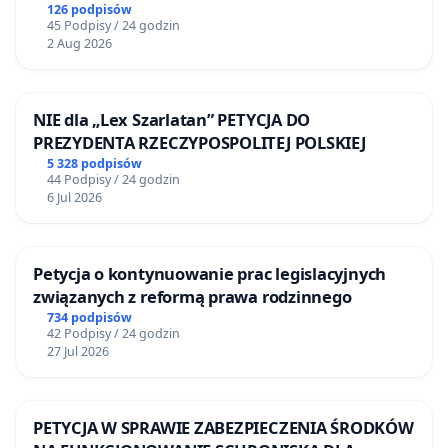
Żeromskiego w Otwocku
126 podpisów
45 Podpisy / 24 godzin
2 Aug 2026
NIE dla „Lex Szarlatan” PETYCJA DO
PREZYDENTA RZECZYPOSPOLITEJ POLSKIEJ
5 328 podpisów
44 Podpisy / 24 godzin
6 Jul 2026
Petycja o kontynuowanie prac legislacyjnych
związanych z reformą prawa rodzinnego
734 podpisów
42 Podpisy / 24 godzin
27 Jul 2026
PETYCJA W SPRAWIE ZABEZPIECZENIA ŚRODKÓW