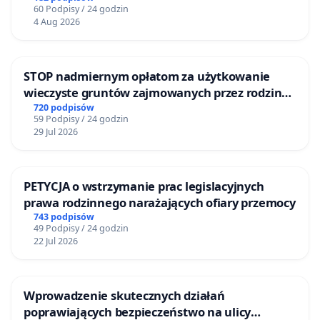
60 Podpisy / 24 godzin
4 Aug 2026
STOP nadmiernym opłatom za użytkowanie
wieczyste gruntów zajmowanych przez rodzinne
ogrody działkowe.
720 podpisów
59 Podpisy / 24 godzin
29 Jul 2026
PETYCJA o wstrzymanie prac legislacyjnych
prawa rodzinnego narażających ofiary przemocy
743 podpisów
49 Podpisy / 24 godzin
22 Jul 2026
Wprowadzenie skutecznych działań
poprawiających bezpieczeństwo na ulicy