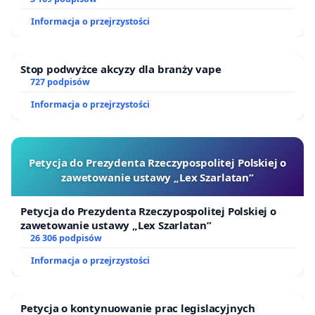
regionalnego dyrektora ochrony środowiska.
Informacja o przejrzystości
W naszej ocenie obszary projektowanych
rezerwatów w Sokołowsku i gminie Mieroszów w
Stop podwyżce akcyzy dla branży vape
727 podpisów
pełni spełniają te przesłanki
. Ich objęcie ochroną
Informacja o przejrzystości
rezerwatową jest nie tylko uzasadnione, ale wręcz
konieczne dla zachowania unikalnego dziedzictwa
przyrodniczego tej części Sudetów.
Petycja do Prezydenta Rzeczypospolitej Polskiej o
Dlatego apelujmy o:
zawetowanie ustawy „Lex Szarlatan”
sprawne przeprowadzenie procedury i
Petycja do Prezydenta Rzeczypospolitej Polskiej o
utworzenie nowych rezerwatów przyrody
na
zawetowanie ustawy „Lex Szarlatan”
26 306 podpisów
terenie Sokołowska i gminy Mieroszów
uwzględnienie głosu społecznego
Informacja o przejrzystości
wyrażającego poparcie dla ochrony tych
terenów
;
powstrzymanie działań, które mogłyby
Petycja o kontynuowanie prac legislacyjnych