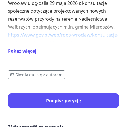
Wrocławiu ogłosiła 29 maja 2026 r. konsultacje
społeczne dotyczące projektowanych nowych
rezerwatów przyrody na terenie Nadleśnictwa
Wałbrzych, obejmujących m.in. gminę Mieroszów.
https://www.gov.pl/web/rdos-wroclaw/konsultacje-
spoleczne-dla-projektowanych-nowych-
rezerwatow-przyrody-w-wojewodztwie-
Pokaż więcej
dolnoslaskim--nadlesnictwo-walbrzych
Konsultacje wrocławskiego RDOŚ trwają do 22
Skontaktuj się z autorem
czerwca, a my - OKO na SOKO zbieramy podpisy
POPARCIA pod niniejszą petycją.
Z udostępnionych materiałów wynika, że w
Podpisz petycję
obszarze gminy Mieroszów i Sokołowska
procedowane są propozycje 4 rezerwatów, w tym:
„Dolina Sokołowca”
,
„Stożek Wielki”
oraz