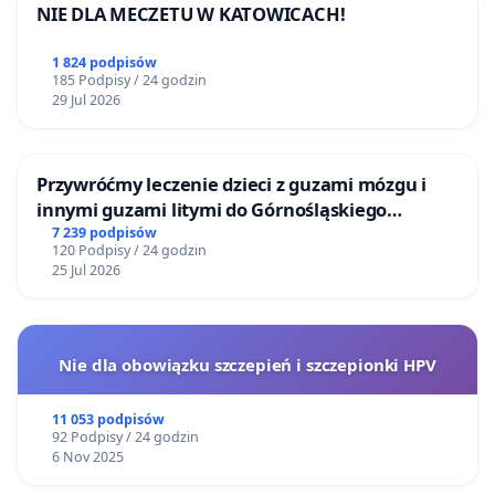
NIE DLA MECZETU W KATOWICACH!
1 824 podpisów
185 Podpisy / 24 godzin
29 Jul 2026
Przywróćmy leczenie dzieci z guzami mózgu i
innymi guzami litymi do Górnośląskiego
Centrum Zdrowia Dziecka w Katowicach
7 239 podpisów
120 Podpisy / 24 godzin
25 Jul 2026
Nie dla obowiązku szczepień i szczepionki HPV
11 053 podpisów
92 Podpisy / 24 godzin
6 Nov 2025