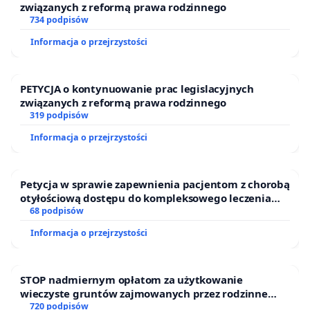
związanych z reformą prawa rodzinnego
osłabić walory przyrodnicze projektowanych
734 podpisów
rezerwatów przed zakończeniem procedury
;
traktowanie ochrony przyrody jako interesu
Informacja o przejrzystości
publicznego i elementu odpowiedzialnego
rozwoju gminy Mieroszów
.
PETYCJA o kontynuowanie prac legislacyjnych
związanych z reformą prawa rodzinnego
Tworzenie nowych rezerwatów przyrody w
319 podpisów
rejonie Sokołowska to inwestycja w przyszłość
: w
Informacja o przejrzystości
bezpieczeństwo przyrodnicze, ochronę wód,
zachowanie krajobrazu, rozwój turystyki
przyrodniczej oraz budowanie lokalnej tożsamości
Petycja w sprawie zapewnienia pacjentom z chorobą
otyłościową dostępu do kompleksowego leczenia
opartej na wyjątkowych wartościach
oraz programów profilaktycznych.
68 podpisów
środowiskowych.
Informacja o przejrzystości
Utworzenie rezerwatu przyrody to nie tylko
ochrona środowiska, ale także konkretne
STOP nadmiernym opłatom za użytkowanie
korzyści dla gminy
. Z tytułu objęcia terenów
wieczyste gruntów zajmowanych przez rodzinne
ochroną gmina otrzymuje środki z budżetu
ogrody działkowe.
720 podpisów