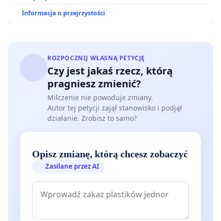
państwa, naliczane w przeliczeniu na każdy hektar
Informacja o przejrzystości
rezerwatu. Oznacza to dodatkowe pieniądze, które
mogą być przeznaczone na rozwój lokalny i
potrzeby mieszkańców.
Domagamy się realnej ochrony najcenniejszych
ROZPOCZNIJ WŁASNĄ PETYCJĘ
obszarów przyrodniczych Sokołowska i gminy
Czy jest jakaś rzecz, którą
Mieroszów.
pragniesz zmienić?
Popieramy utworzenie nowych rezerwatów
Milczenie nie powoduje zmiany.
przyrody.
Autor tej petycji zajął stanowisko i podjął
działanie. Zrobisz to samo?
Marek Szymczak - Prezes Zarządu
stowarzyszenia OKO na SOKO
Opisz zmianę, którą chcesz zobaczyć
organizacja wpisana do KRS i posiadająca status
Zasilane przez AI
OPP