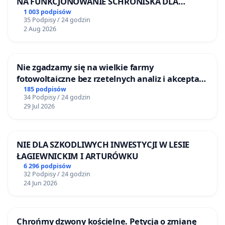
NA FUNKCJONOWANIE SCHRONISKA DLA
BEZDOMNYCH ZWIERZĄT W SKARYSZEWIE
1 003 podpisów
35 Podpisy / 24 godzin
2 Aug 2026
Nie zgadzamy się na wielkie farmy
fotowoltaiczne bez rzetelnych analiz i akceptacji
mieszkańców
185 podpisów
34 Podpisy / 24 godzin
29 Jul 2026
NIE DLA SZKODLIWYCH INWESTYCJI W LESIE
ŁAGIEWNICKIM I ARTURÓWKU
6 296 podpisów
32 Podpisy / 24 godzin
24 Jun 2026
Chrońmy dzwony kościelne. Petycja o zmianę