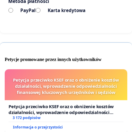
Metoda płatności
PayPal
Karta kredytowa
Petycje promowane przez innych użytkowników
Petycja przeciwko KSEF oraz o obniżenie kosztów
działalności, wprowadzenie odpowiedzialności
finansowej kluczowych urzędników i sędziów
Petycja przeciwko KSEF oraz o obniżenie kosztów
działalności, wprowadzenie odpowiedzialności
finansowej kluczowych urzędników i sędziów
3 172 podpisów
Informacja o przejrzystości