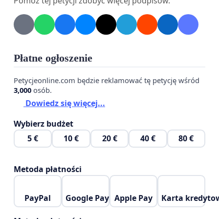
Pomóż tej petycji zdobyć więcej podpisów.
Płatne ogłoszenie
Petycjeonline.com będzie reklamować tę petycję wśród
3,000
osób.
Dowiedz się więcej...
Wybierz budżet
5 €
10 €
20 €
40 €
80 €
Metoda płatności
PayPal
Google Pay
Apple Pay
Karta kredyto