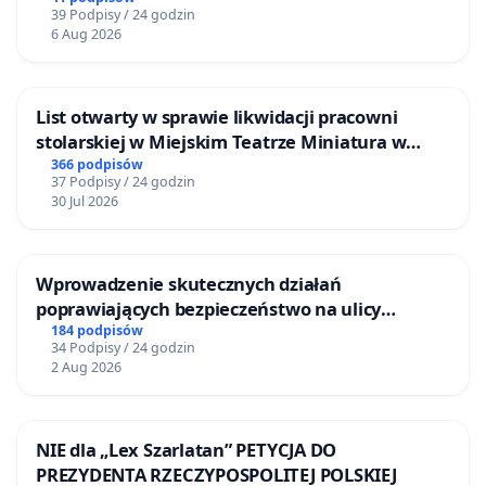
39 Podpisy / 24 godzin
6 Aug 2026
List otwarty w sprawie likwidacji pracowni
stolarskiej w Miejskim Teatrze Miniatura w
Gdańsku
366 podpisów
37 Podpisy / 24 godzin
30 Jul 2026
Wprowadzenie skutecznych działań
poprawiających bezpieczeństwo na ulicy
Żeromskiego w Otwocku
184 podpisów
34 Podpisy / 24 godzin
2 Aug 2026
NIE dla „Lex Szarlatan” PETYCJA DO
PREZYDENTA RZECZYPOSPOLITEJ POLSKIEJ