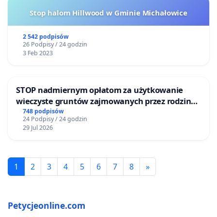
Stop halom Hillwood w Gminie Michałowice
2 542 podpisów
26 Podpisy / 24 godzin
3 Feb 2023
STOP nadmiernym opłatom za użytkowanie
wieczyste gruntów zajmowanych przez rodzinne
ogrody działkowe.
748 podpisów
24 Podpisy / 24 godzin
29 Jul 2026
1
2
3
4
5
6
7
8
»
Petycjeonline.com