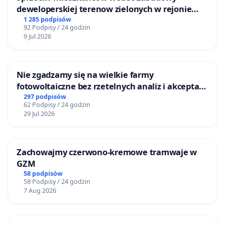
deweloperskiej terenow zielonych w rejonie
Bulwarów Straceńskich w Bielsku-Białej
1 285 podpisów
92 Podpisy / 24 godzin
9 Jul 2026
Nie zgadzamy się na wielkie farmy
fotowoltaiczne bez rzetelnych analiz i akceptacji
mieszkańców
297 podpisów
62 Podpisy / 24 godzin
29 Jul 2026
Zachowajmy czerwono-kremowe tramwaje w
GZM
58 podpisów
58 Podpisy / 24 godzin
7 Aug 2026