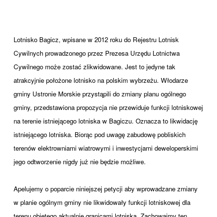
Lotnisko Bagicz, wpisane w 2012 roku do Re
jestru Lotnisk
Cywilnych prowadzonego przez Prezesa Urzędu Lotnictwa
Cywilnego może zostać zlikwidowane. Jest to jedyne tak
atrakcyjnie położone lotnisko na polskim wybrzeżu. Włodarze
gminy Ustronie Morskie przystąpili do zmiany planu ogólnego
gminy, przedstawiona propozycja nie przewiduje funkcji lotniskowej
na terenie istniejącego lotniska w Bagiczu. Oznacza to likwidację
istniejącego lotniska. Biorąc pod uwagę zabudowę pobliskich
terenów elektrowniami wiatrowymi i inwestycjami deweloperskimi
jego odtworzenie nigdy już nie będzie możliwe.
Apelujemy o poparcie niniejszej petycji aby wprowadzane zmiany
w planie ogólnym gminy nie likwidowały funkcji lotniskowej dla
terenu objętego aktualnie granicami lotniska. Zachowajmy ten