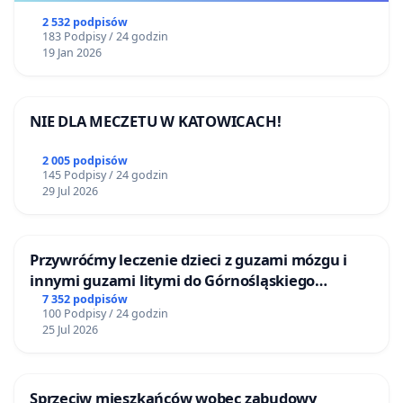
2 532 podpisów
183 Podpisy / 24 godzin
19 Jan 2026
NIE DLA MECZETU W KATOWICACH!
2 005 podpisów
145 Podpisy / 24 godzin
29 Jul 2026
Przywróćmy leczenie dzieci z guzami mózgu i
innymi guzami litymi do Górnośląskiego
Centrum Zdrowia Dziecka w Katowicach
7 352 podpisów
100 Podpisy / 24 godzin
25 Jul 2026
Sprzeciw mieszkańców wobec zabudowy