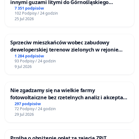
innymi guzami litymi do Górnośląskiego
Centrum Zdrowia Dziecka w Katowicach
7 351 podpisów
102 Podpisy / 24 godzin
25 Jul 2026
Sprzeciw mieszkańców wobec zabudowy
deweloperskiej terenow zielonych w rejonie
Bulwarów Straceńskich w Bielsku-Białej
1 284 podpisów
93 Podpisy / 24 godzin
9 Jul 2026
Nie zgadzamy się na wielkie farmy
fotowoltaiczne bez rzetelnych analiz i akceptacji
mieszkańców
297 podpisów
72 Podpisy / 24 godzin
29 Jul 2026
Prośba o obniżenie opłat za zajęcia ZPiT