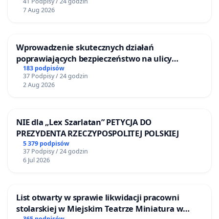
41 Podpisy / 24 godzin
7 Aug 2026
Wprowadzenie skutecznych działań
poprawiających bezpieczeństwo na ulicy
Żeromskiego w Otwocku
183 podpisów
37 Podpisy / 24 godzin
2 Aug 2026
NIE dla „Lex Szarlatan” PETYCJA DO
PREZYDENTA RZECZYPOSPOLITEJ POLSKIEJ
5 379 podpisów
37 Podpisy / 24 godzin
6 Jul 2026
List otwarty w sprawie likwidacji pracowni
stolarskiej w Miejskim Teatrze Miniatura w
365 podpisów