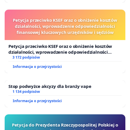
Petycja przeciwko KSEF oraz o obniżenie kosztów
działalności, wprowadzenie odpowiedzialności
finansowej kluczowych urzędników i sędziów
Petycja przeciwko KSEF oraz o obniżenie kosztów
działalności, wprowadzenie odpowiedzialności
finansowej kluczowych urzędników i sędziów
3 172 podpisów
Informacja o przejrzystości
Stop podwyżce akcyzy dla branży vape
1 134 podpisów
Informacja o przejrzystości
Petycja do Prezydenta Rzeczypospolitej Polskiej o