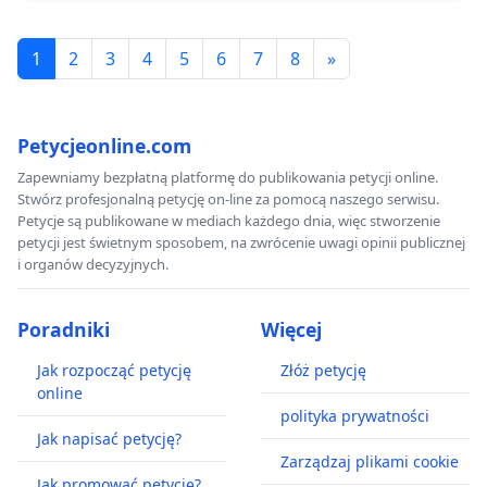
1
2
3
4
5
6
7
8
»
Petycjeonline.com
Zapewniamy bezpłatną platformę do publikowania petycji online.
Stwórz profesjonalną petycję on-line za pomocą naszego serwisu.
Petycje są publikowane w mediach każdego dnia, więc stworzenie
petycji jest świetnym sposobem, na zwrócenie uwagi opinii publicznej
i organów decyzyjnych.
Poradniki
Więcej
Jak rozpocząć petycję
Złóż petycję
online
polityka prywatności
Jak napisać petycję?
Zarządzaj plikami cookie
Jak promować petycję?