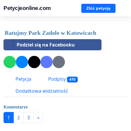
Petycjeonline.com
Złóż petycję
Ratujmy Park Zadole w Katowicach
Podziel się na Facebooku
Petycja
Podpisy
470
Dodatkowa widzialność
Komentarze
1
2
3
»