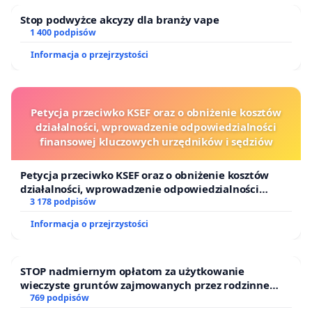
Stop podwyżce akcyzy dla branży vape
1 400 podpisów
Informacja o przejrzystości
Petycja przeciwko KSEF oraz o obniżenie kosztów
działalności, wprowadzenie odpowiedzialności
finansowej kluczowych urzędników i sędziów
Petycja przeciwko KSEF oraz o obniżenie kosztów
działalności, wprowadzenie odpowiedzialności
finansowej kluczowych urzędników i sędziów
3 178 podpisów
Informacja o przejrzystości
STOP nadmiernym opłatom za użytkowanie
wieczyste gruntów zajmowanych przez rodzinne
ogrody działkowe.
769 podpisów