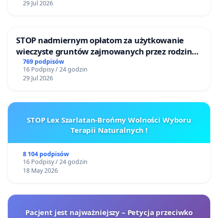
29 Jul 2026
STOP nadmiernym opłatom za użytkowanie
wieczyste gruntów zajmowanych przez rodzinne
ogrody działkowe.
769 podpisów
16 Podpisy / 24 godzin
29 Jul 2026
STOP Lex Szarlatan-Brońmy Wolności Wyboru
Terapii Naturalnych !
8 104 podpisów
16 Podpisy / 24 godzin
18 May 2026
Pacjent jest najważniejszy – Petycja przeciwko