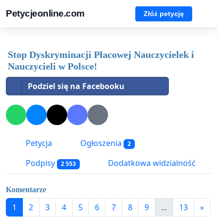
Petycjeonline.com
Złóż petycję
Stop Dyskryminacji Płacowej Nauczycielek i
Nauczycieli w Polsce!
Podziel się na Facebooku
Petycja
Ogłoszenia
2
Podpisy
Dodatkowa widzialność
2 553
Komentarze
1
2
3
4
5
6
7
8
9
...
13
»