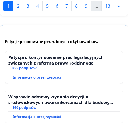
1
2
3
4
5
6
7
8
9
...
13
»
Petycje promowane przez innych użytkowników
Petycja o kontynuowanie prac legislacyjnych
związanych z reformą prawa rodzinnego
855 podpisów
Informacja o przejrzystości
W sprawie odmowy wydania decyzji o
środowiskowych uwarunkowaniach dla budowy
zakładu wytwarzania biometanu „Krynki” w
160 podpisów
Ostrowiu Południowym oraz ochrony mieszkańców i
Informacja o przejrzystości
Puszczy Knyszyńskiej