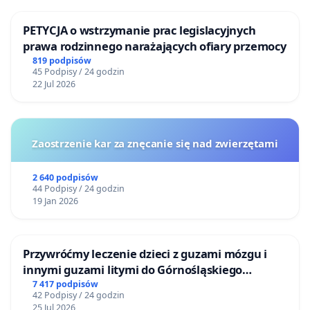
PETYCJA o wstrzymanie prac legislacyjnych
prawa rodzinnego narażających ofiary przemocy
819 podpisów
45 Podpisy / 24 godzin
22 Jul 2026
Zaostrzenie kar za znęcanie się nad zwierzętami
2 640 podpisów
44 Podpisy / 24 godzin
19 Jan 2026
Przywróćmy leczenie dzieci z guzami mózgu i
innymi guzami litymi do Górnośląskiego
Centrum Zdrowia Dziecka w Katowicach
7 417 podpisów
42 Podpisy / 24 godzin
25 Jul 2026