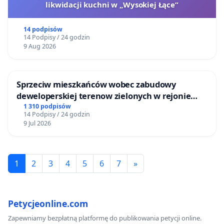
likwidacji kuchni w „Wysokiej Łące”
14 podpisów
14 Podpisy / 24 godzin
9 Aug 2026
Sprzeciw mieszkańców wobec zabudowy
deweloperskiej terenow zielonych w rejonie
Bulwarów Straceńskich w Bielsku-Białej
1 310 podpisów
14 Podpisy / 24 godzin
9 Jul 2026
1
2
3
4
5
6
7
»
Petycjeonline.com
Zapewniamy bezpłatną platformę do publikowania petycji online.