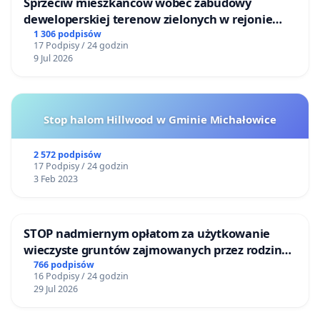
Sprzeciw mieszkańców wobec zabudowy
deweloperskiej terenow zielonych w rejonie
Bulwarów Straceńskich w Bielsku-Białej
1 306 podpisów
17 Podpisy / 24 godzin
9 Jul 2026
Stop halom Hillwood w Gminie Michałowice
2 572 podpisów
17 Podpisy / 24 godzin
3 Feb 2023
STOP nadmiernym opłatom za użytkowanie
wieczyste gruntów zajmowanych przez rodzinne
ogrody działkowe.
766 podpisów
16 Podpisy / 24 godzin
29 Jul 2026