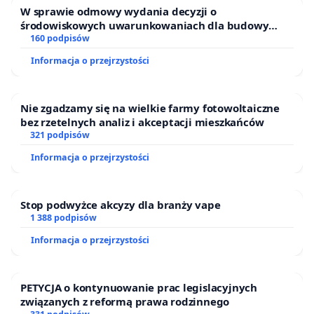
W sprawie odmowy wydania decyzji o
środowiskowych uwarunkowaniach dla budowy
zakładu wytwarzania biometanu „Krynki” w
160 podpisów
Ostrowiu Południowym oraz ochrony mieszkańców i
Informacja o przejrzystości
Puszczy Knyszyńskiej
Nie zgadzamy się na wielkie farmy fotowoltaiczne
bez rzetelnych analiz i akceptacji mieszkańców
321 podpisów
Informacja o przejrzystości
Stop podwyżce akcyzy dla branży vape
1 388 podpisów
Informacja o przejrzystości
PETYCJA o kontynuowanie prac legislacyjnych
związanych z reformą prawa rodzinnego