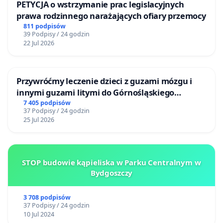
PETYCJA o wstrzymanie prac legislacyjnych
prawa rodzinnego narażających ofiary przemocy
811 podpisów
39 Podpisy / 24 godzin
22 Jul 2026
Przywróćmy leczenie dzieci z guzami mózgu i
innymi guzami litymi do Górnośląskiego
Centrum Zdrowia Dziecka w Katowicach
7 405 podpisów
37 Podpisy / 24 godzin
25 Jul 2026
STOP budowie kąpieliska w Parku Centralnym w
Bydgoszczy
3 708 podpisów
37 Podpisy / 24 godzin
10 Jul 2024