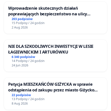
Wprowadzenie skutecznych działań
poprawiających bezpieczeństwo na ulicy
Żeromskiego w Otwocku
203 podpisów
15 Podpisy / 24 godzin
2 Aug 2026
NIE DLA SZKODLIWYCH INWESTYCJI W LESIE
ŁAGIEWNICKIM I ARTURÓWKU
6 340 podpisów
14 Podpisy / 24 godzin
24 Jun 2026
Petycja MIESZKAŃCÓW GIŻYCKA w sprawie
odstąpienia od zakupu przez miasto Giżycko
nieruchomości położonej nad jeziorem Niegocin
22 podpisów
13 Podpisy / 24 godzin
8 Aug 2026