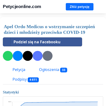
Petycjeonline.com
Złóż petycję
Apel Ordo Medicus o wstrzymanie szczepień
dzieci i młodzieży przeciwko COVID-19
Podziel się na Facebooku
Petycja
Ogłoszenia
33
Podpisy
4 611
Statystyki
4 611