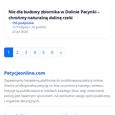
Nie dla budowy zbiornika w Dolinie Pacynki –
chrońmy naturalną dolinę rzeki
155 podpisów
13 Podpisy / 24 godzin
22 Jul 2026
1
2
3
4
5
6
»
Petycjeonline.com
Zapewniamy bezpłatną platformę do publikowania petycji online.
Stwórz profesjonalną petycję on-line za pomocą naszego serwisu.
Petycje są publikowane w mediach każdego dnia, więc stworzenie
petycji jest świetnym sposobem, na zwrócenie uwagi opinii publicznej
i organów decyzyjnych.