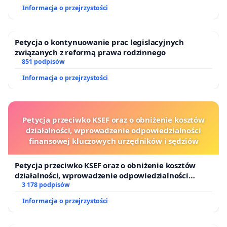
Informacja o przejrzystości
Petycja o kontynuowanie prac legislacyjnych
związanych z reformą prawa rodzinnego
851 podpisów
Informacja o przejrzystości
Petycja przeciwko KSEF oraz o obniżenie kosztów
działalności, wprowadzenie odpowiedzialności
finansowej kluczowych urzędników i sędziów
Petycja przeciwko KSEF oraz o obniżenie kosztów
działalności, wprowadzenie odpowiedzialności
finansowej kluczowych urzędników i sędziów
3 178 podpisów
Informacja o przejrzystości