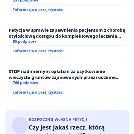
331 podpisów
Informacja o przejrzystości
Petycja w sprawie zapewnienia pacjentom z chorobą
otyłościową dostępu do kompleksowego leczenia
oraz programów profilaktycznych.
95 podpisów
Informacja o przejrzystości
STOP nadmiernym opłatom za użytkowanie
wieczyste gruntów zajmowanych przez rodzinne
ogrody działkowe.
766 podpisów
Informacja o przejrzystości
ROZPOCZNIJ WŁASNĄ PETYCJĘ
Czy jest jakaś rzecz, którą