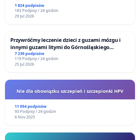
1 824 podpisów
183 Podpisy / 24 godzin
29 Jul 2026
Przywróćmy leczenie dzieci z guzami mózgu i
innymi guzami litymi do Górnośląskiego
Centrum Zdrowia Dziecka w Katowicach
7 239 podpisów
119 Podpisy / 24 godzin
25 Jul 2026
Nie dla obowiązku szczepień i szczepionki HPV
11 054 podpisów
93 Podpisy / 24 godzin
6 Nov 2025