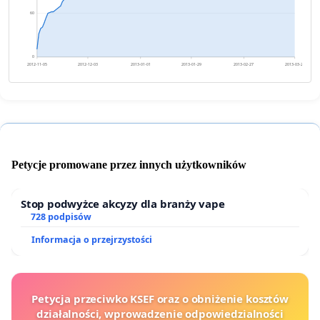
60
0
2012-11-05
2012-12-03
2013-01-01
2013-01-29
2013-02-27
2013-03-27
Petycje promowane przez innych użytkowników
Stop podwyżce akcyzy dla branży vape
728 podpisów
Informacja o przejrzystości
Petycja przeciwko KSEF oraz o obniżenie kosztów
działalności, wprowadzenie odpowiedzialności