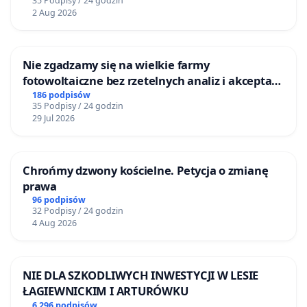
35 Podpisy / 24 godzin
2 Aug 2026
Nie zgadzamy się na wielkie farmy
fotowoltaiczne bez rzetelnych analiz i akceptacji
mieszkańców
186 podpisów
35 Podpisy / 24 godzin
29 Jul 2026
Chrońmy dzwony kościelne. Petycja o zmianę
prawa
96 podpisów
32 Podpisy / 24 godzin
4 Aug 2026
NIE DLA SZKODLIWYCH INWESTYCJI W LESIE
ŁAGIEWNICKIM I ARTURÓWKU
6 296 podpisów