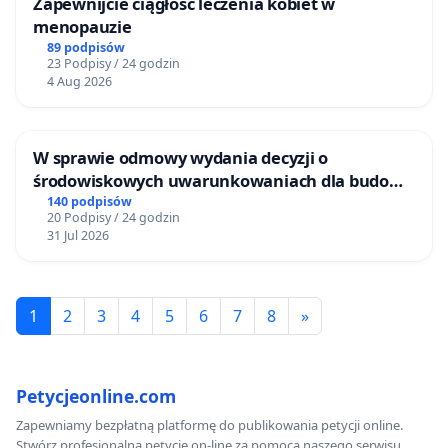
Zapewnijcie ciągłość leczenia kobiet w
menopauzie
89 podpisów
23 Podpisy / 24 godzin
4 Aug 2026
W sprawie odmowy wydania decyzji o
środowiskowych uwarunkowaniach dla budowy
zakładu wytwarzania biometanu „Krynki” w
140 podpisów
20 Podpisy / 24 godzin
Ostrowiu Południowym oraz ochrony
31 Jul 2026
mieszkańców i Puszczy Knyszyńskiej
1
2
3
4
5
6
7
8
»
Petycjeonline.com
Zapewniamy bezpłatną platformę do publikowania petycji online.
Stwórz profesjonalną petycję on-line za pomocą naszego serwisu.