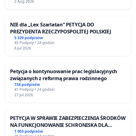
2 Aug 2026
NIE dla „Lex Szarlatan” PETYCJA DO
PREZYDENTA RZECZYPOSPOLITEJ POLSKIEJ
5 329 podpisów
45 Podpisy / 24 godzin
6 Jul 2026
Petycja o kontynuowanie prac legislacyjnych
związanych z reformą prawa rodzinnego
734 podpisów
41 Podpisy / 24 godzin
27 Jul 2026
PETYCJA W SPRAWIE ZABEZPIECZENIA ŚRODKÓW
NA FUNKCJONOWANIE SCHRONISKA DLA
BEZDOMNYCH ZWIERZĄT W SKARYSZEWIE
1 003 podpisów