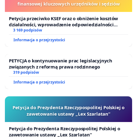
finansowej kluczowych urzędników i sędziów
Petycja przeciwko KSEF oraz o obniżenie kosztów
działalności, wprowadzenie odpowiedzialności
finansowej kluczowych urzędników i sędziów
3 169 podpisów
Informacja o przejrzystości
PETYCJA o kontynuowanie prac legislacyjnych
związanych z reformą prawa rodzinnego
319 podpisów
Informacja o przejrzystości
Petycja do Prezydenta Rzeczypospolitej Polskiej o
zawetowanie ustawy „Lex Szarlatan”
Petycja do Prezydenta Rzeczypospolitej Polskiej o
zawetowanie ustawy „Lex Szarlatan”