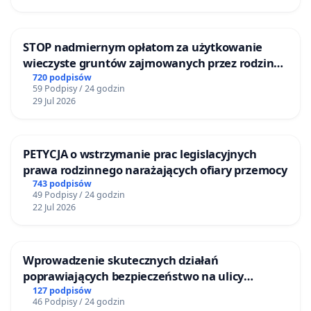
STOP nadmiernym opłatom za użytkowanie
wieczyste gruntów zajmowanych przez rodzinne
ogrody działkowe.
720 podpisów
59 Podpisy / 24 godzin
29 Jul 2026
PETYCJA o wstrzymanie prac legislacyjnych
prawa rodzinnego narażających ofiary przemocy
743 podpisów
49 Podpisy / 24 godzin
22 Jul 2026
Wprowadzenie skutecznych działań
poprawiających bezpieczeństwo na ulicy
Żeromskiego w Otwocku
127 podpisów
46 Podpisy / 24 godzin