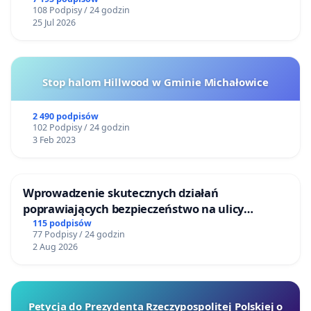
Centrum Zdrowia Dziecka w Katowicach
108 Podpisy / 24 godzin
25 Jul 2026
Stop halom Hillwood w Gminie Michałowice
2 490 podpisów
102 Podpisy / 24 godzin
3 Feb 2023
Wprowadzenie skutecznych działań
poprawiających bezpieczeństwo na ulicy
Żeromskiego w Otwocku
115 podpisów
77 Podpisy / 24 godzin
2 Aug 2026
Petycja do Prezydenta Rzeczypospolitej Polskiej o