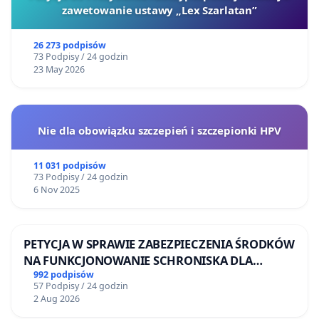
zawetowanie ustawy „Lex Szarlatan”
26 273 podpisów
73 Podpisy / 24 godzin
23 May 2026
Nie dla obowiązku szczepień i szczepionki HPV
11 031 podpisów
73 Podpisy / 24 godzin
6 Nov 2025
PETYCJA W SPRAWIE ZABEZPIECZENIA ŚRODKÓW
NA FUNKCJONOWANIE SCHRONISKA DLA
BEZDOMNYCH ZWIERZĄT W SKARYSZEWIE
992 podpisów
57 Podpisy / 24 godzin
2 Aug 2026