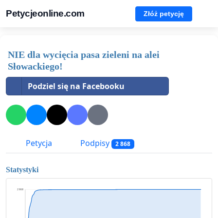
Petycjeonline.com
Złóż petycję
NIE dla wycięcia pasa zieleni na alei
Słowackiego!
Podziel się na Facebooku
Petycja
Podpisy
2 868
Statystyki
2 868