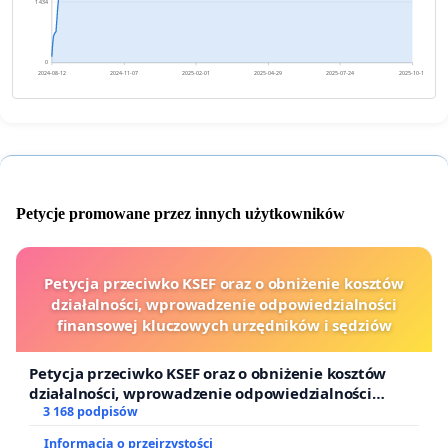
1 434
0
2024-08-12
2024-11-07
2025-02-01
2025-04-29
2025-07-24
2025-10-19
Petycje promowane przez innych użytkowników
Petycja przeciwko KSEF oraz o obniżenie kosztów
działalności, wprowadzenie odpowiedzialności
finansowej kluczowych urzędników i sędziów
Petycja przeciwko KSEF oraz o obniżenie kosztów
działalności, wprowadzenie odpowiedzialności
finansowej kluczowych urzędników i sędziów
3 168 podpisów
Informacja o przejrzystości