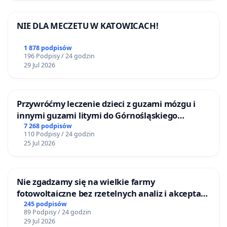
NIE DLA MECZETU W KATOWICACH!
1 878 podpisów
196 Podpisy / 24 godzin
29 Jul 2026
Przywróćmy leczenie dzieci z guzami mózgu i
innymi guzami litymi do Górnośląskiego
Centrum Zdrowia Dziecka w Katowicach
7 268 podpisów
110 Podpisy / 24 godzin
25 Jul 2026
Nie zgadzamy się na wielkie farmy
fotowoltaiczne bez rzetelnych analiz i akceptacji
mieszkańców
245 podpisów
89 Podpisy / 24 godzin
29 Jul 2026