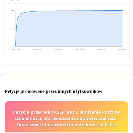
448
224
0
2024-11-08
2025-02-26
2025-06-16
2025-10-03
2026-01-21
2026-05-11
Petycje promowane przez innych użytkowników
Petycja przeciwko KSEF oraz o obniżenie kosztów
działalności, wprowadzenie odpowiedzialności
finansowej kluczowych urzędników i sędziów