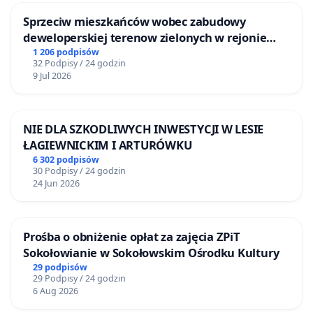
Sprzeciw mieszkańców wobec zabudowy
deweloperskiej terenow zielonych w rejonie
Bulwarów Straceńskich w Bielsku-Białej
1 206 podpisów
32 Podpisy / 24 godzin
9 Jul 2026
NIE DLA SZKODLIWYCH INWESTYCJI W LESIE
ŁAGIEWNICKIM I ARTURÓWKU
6 302 podpisów
30 Podpisy / 24 godzin
24 Jun 2026
Prośba o obniżenie opłat za zajęcia ZPiT
Sokołowianie w Sokołowskim Ośrodku Kultury
29 podpisów
29 Podpisy / 24 godzin
6 Aug 2026