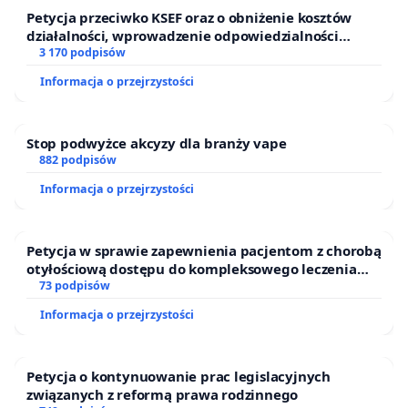
Petycja przeciwko KSEF oraz o obniżenie kosztów
działalności, wprowadzenie odpowiedzialności
finansowej kluczowych urzędników i sędziów
3 170 podpisów
Informacja o przejrzystości
Stop podwyżce akcyzy dla branży vape
882 podpisów
Informacja o przejrzystości
Petycja w sprawie zapewnienia pacjentom z chorobą
otyłościową dostępu do kompleksowego leczenia
oraz programów profilaktycznych.
73 podpisów
Informacja o przejrzystości
Petycja o kontynuowanie prac legislacyjnych
związanych z reformą prawa rodzinnego