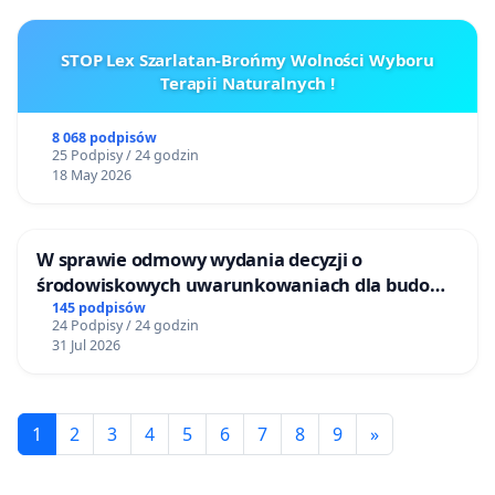
STOP Lex Szarlatan-Brońmy Wolności Wyboru
Terapii Naturalnych !
8 068 podpisów
25 Podpisy / 24 godzin
18 May 2026
W sprawie odmowy wydania decyzji o
środowiskowych uwarunkowaniach dla budowy
zakładu wytwarzania biometanu „Krynki” w
145 podpisów
24 Podpisy / 24 godzin
Ostrowiu Południowym oraz ochrony
31 Jul 2026
mieszkańców i Puszczy Knyszyńskiej
1
2
3
4
5
6
7
8
9
»