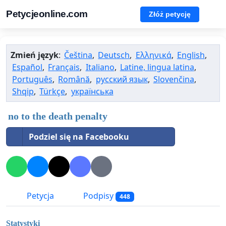
Petycjeonline.com
Złóż petycję
Zmień język
:
Čeština
,
Deutsch
,
Ελληνικά
,
English
,
Español
,
Français
,
Italiano
,
Latine, lingua latina
,
Português
,
Română
,
русский язык
,
Slovenčina
,
Shqip
,
Türkçe
,
українська
no to the death penalty
Podziel się na Facebooku
Petycja
Podpisy
448
Statystyki