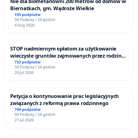
Nie dla biometanowni 200 metrów od domów w
Biernatkach, gm. Wądroże Wielkie
193 podpisów
50 Podpisy / 24 godzin
4 Aug 2026
STOP nadmiernym opłatom za użytkowanie
wieczyste gruntów zajmowanych przez rodzinne
ogrody działkowe.
732 podpisów
50 Podpisy / 24 godzin
29 Jul 2026
Petycja o kontynuowanie prac legislacyjnych
związanych z reformą prawa rodzinnego
749 podpisów
50 Podpisy / 24 godzin
27 Jul 2026