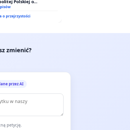
olitej Polskiej o
ie ustawy „Lex Szarlatan”
dpisów
 o przejrzystości
esz zmienić?
lane przez AI
ną petycję.