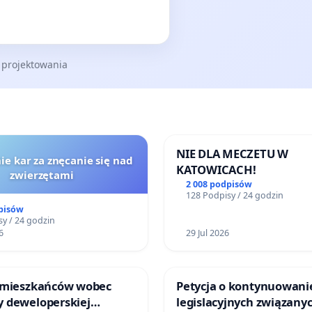
 projektowania
NIE DLA MECZETU W
ie kar za znęcanie się nad
KATOWICACH!
zwierzętami
2 008 podpisów
128 Podpisy / 24 godzin
pisów
y / 24 godzin
6
29 Jul 2026
 mieszkańców wobec
Petycja o kontynuowani
 deweloperskiej
legislacyjnych związanyc