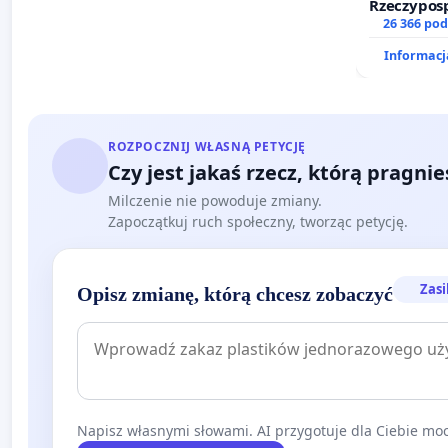
Rzeczyposp
zawetowan
26 366 po
Informacja
ROZPOCZNIJ WŁASNĄ PETYCJĘ
Czy jest jakaś rzecz, którą pragni
Milczenie nie powoduje zmiany.
Zapoczątkuj ruch społeczny, tworząc petycję.
Zasi
Opisz zmianę, którą chcesz zobaczyć
Napisz własnymi słowami. AI przygotuje dla Ciebie moc