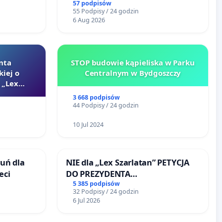
go
57 podpisów
55 Podpisy / 24 godzin
6 Aug 2026
nta
STOP budowie kąpieliska w Parku
kiej o
Centralnym w Bydgoszczy
 „Lex
3 668 podpisów
44 Podpisy / 24 godzin
10 Jul 2024
uń dla
NIE dla „Lex Szarlatan” PETYCJA
eci
DO PREZYDENTA
RZECZYPOSPOLITEJ POLSKIEJ
5 385 podpisów
32 Podpisy / 24 godzin
6 Jul 2026