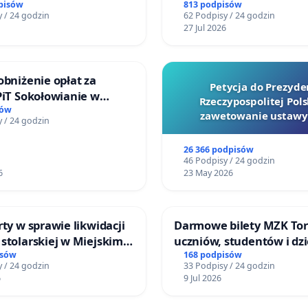
ielonych w rejonie
reformą prawa rodzinne
pisów
813 podpisów
 / 24 godzin
62 Podpisy / 24 godzin
 Straceńskich w Bielsku-
27 Jul 2026
obniżenie opłat za
Petycja do Prezyde
PiT Sokołowianie w
Rzeczypospolitej Pols
kim Ośrodku Kultury
sów
zawetowanie ustawy
 / 24 godzin
Szarlatan”
26 366 podpisów
46 Podpisy / 24 godzin
6
23 May 2026
rty w sprawie likwidacji
Darmowe bilety MZK Tor
stolarskiej w Miejskim
uczniów, studentów i dzi
Miniatura w Gdańsku
isów
168 podpisów
 / 24 godzin
33 Podpisy / 24 godzin
6
9 Jul 2026