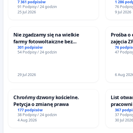
litymi do Górnośląskiego
terenow z
7 361 podpisów
1 286 pod
91 Podpisy / 24 godzin
76 Podpisy
Centrum Zdrowia Dziecka w
Bulwarów
25 Jul 2026
9 Jul 2026
Katowicach
Białej
Nie zgadzamy się na wielkie
Prośba o 
farmy fotowoltaiczne bez
zajęcia Z
rzetelnych analiz i akceptacji
Sokołows
301 podpisów
76 podpi
54 Podpisy / 24 godzin
47 Podpisy
mieszkańców
29 Jul 2026
6 Aug 202
Chrońmy dzwony kościelne.
List otwa
Petycja o zmianę prawa
pracowni 
Teatrze 
177 podpisów
367 podp
38 Podpisy / 24 godzin
37 Podpisy
4 Aug 2026
30 Jul 202