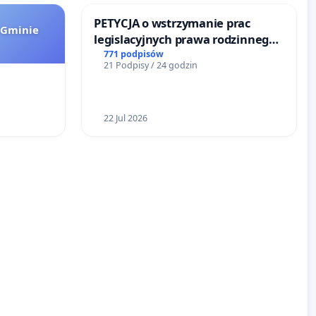
PETYCJA o wstrzymanie prac
 Gminie
legislacyjnych prawa rodzinnego
narażających ofiary przemocy
771 podpisów
21 Podpisy / 24 godzin
22 Jul 2026