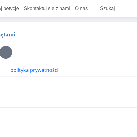
j petycje
Skontaktuj się z nami
O nas
Szukaj
zętami
polityka prywatności