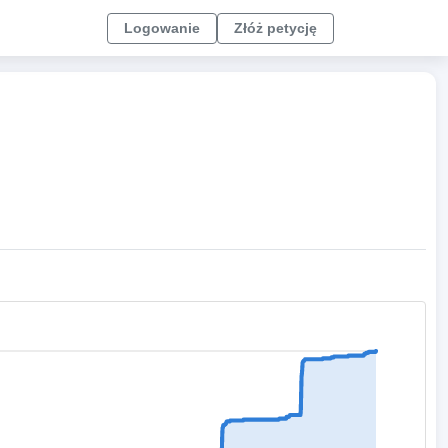
Logowanie
Złóż petycję