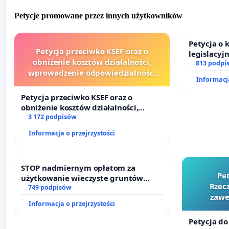
Petycje promowane przez innych użytkowników
Petycja o
Petycja przeciwko KSEF oraz o
legislacyj
obniżenie kosztów działalności,
prawa rod
813 podpi
wprowadzenie odpowiedzialności
Informacja
finansowej kluczowych urzędników i
sędziów
Petycja przeciwko KSEF oraz o
obniżenie kosztów działalności,
wprowadzenie odpowiedzialności
3 172 podpisów
finansowej kluczowych urzędników i
Informacja o przejrzystości
sędziów
STOP nadmiernym opłatom za
Pe
użytkowanie wieczyste gruntów
Rzecz
zajmowanych przez rodzinne ogrody
749 podpisów
zawe
działkowe.
Informacja o przejrzystości
Petycja do