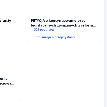
branży
PETYCJA o kontynuowanie prac
legislacyjnych związanych z reformą
prawa rodzinnego
329 podpisów
Informacja o przejrzystości
ienia
ściową
 leczenia
cznych.