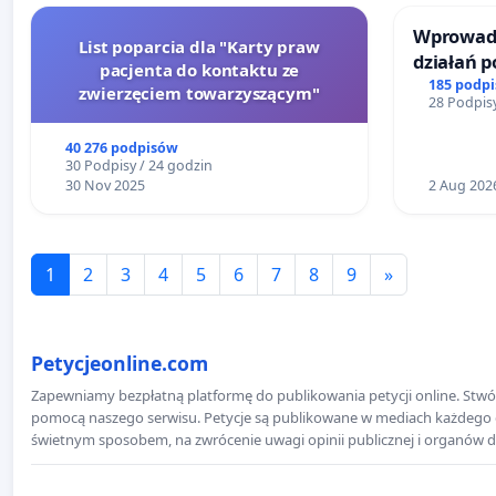
Wprowadz
List poparcia dla "Karty praw
działań 
pacjenta do kontaktu ze
bezpiecze
185 podp
zwierzęciem towarzyszącym"
28 Podpisy
Żeromski
40 276 podpisów
30 Podpisy / 24 godzin
30 Nov 2025
2 Aug 202
1
2
3
4
5
6
7
8
9
»
Petycjeonline.com
Zapewniamy bezpłatną platformę do publikowania petycji online. Stwór
pomocą naszego serwisu. Petycje są publikowane w mediach każdego dni
świetnym sposobem, na zwrócenie uwagi opinii publicznej i organów d