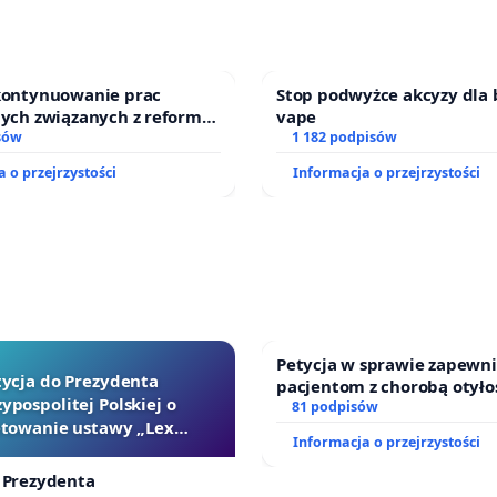
 kontynuowanie prac
Stop podwyżce akcyzy dla 
nych związanych z reformą
vape
zinnego
sów
1 182 podpisów
 o przejrzystości
Informacja o przejrzystości
Petycja w sprawie zapewn
tycja do Prezydenta
pacjentom z chorobą otyło
ypospolitej Polskiej o
dostępu do kompleksowego
81 podpisów
towanie ustawy „Lex
oraz programów profilakty
Informacja o przejrzystości
Szarlatan”
 Prezydenta