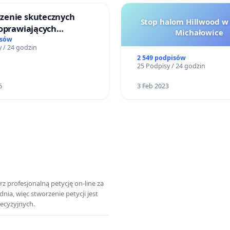
enie skutecznych
Stop halom Hillwood w
poprawiających
Michałowice
ństwo na ulicy
isów
 / 24 godzin
ego w Otwocku
2 549 podpisów
25 Podpisy / 24 godzin
6
3 Feb 2023
z profesjonalną petycję on-line za
a, więc stworzenie petycji jest
ecyzyjnych.