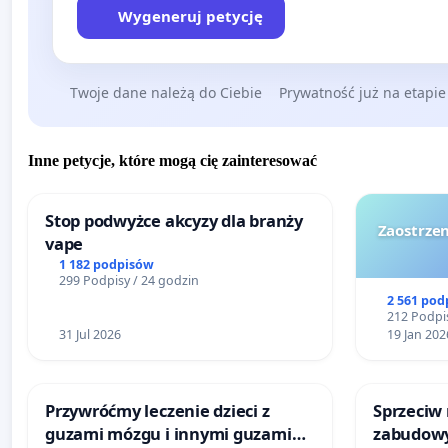
Wygeneruj petycję
Twoje dane należą do Ciebie
Prywatność już na etapie
Inne petycje, które mogą cię zainteresować
Stop podwyżce akcyzy dla branży
Zaostrzen
vape
1 182 podpisów
299 Podpisy / 24 godzin
2 561 pod
212 Podpis
31 Jul 2026
19 Jan 202
Przywróćmy leczenie dzieci z
Sprzeciw
guzami mózgu i innymi guzami
zabudowy