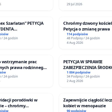
6
29 Jul 2026
Lex Szarlatan” PETYCJA
Chrońmy dzwony kościel
YDENTA
Petycja o zmianę prawa
SPOLITEJ POLSKIEJ
pisów
114 podpisów
 / 24 godzin
48 Podpisy / 24 godzin
4 Aug 2026
o wstrzymanie prac
PETYCJA W SPRAWIE
jnych prawa rodzinnego
ZABEZPIECZENIA ŚROD
cych ofiary przemocy
FUNKCJONOWANIE SCH
isów
1 004 podpisów
 / 24 godzin
34 Podpisy / 24 godzin
DLA BEZDOMNYCH ZWIE
6
2 Aug 2026
SKARYSZEWIE
idacji porodówki w
Zapewnijcie ciągłość lec
ie – chrońmy
kobiet w menopauzie
eństwo matek i
pisów
90 podpisów