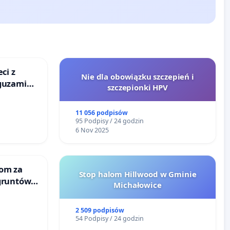
ci z
Nie dla obowiązku szczepień i
guzami
szczepionki HPV
o
ka w
11 056 podpisów
95 Podpisy / 24 godzin
6 Nov 2025
om za
Stop halom Hillwood w Gminie
gruntów
Michałowice
inne
2 509 podpisów
54 Podpisy / 24 godzin