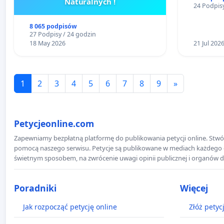
Naturalnych !
24 Podpisy
noworod
8 065 podpisów
27 Podpisy / 24 godzin
18 May 2026
21 Jul 202
1
2
3
4
5
6
7
8
9
»
Petycjeonline.com
Zapewniamy bezpłatną platformę do publikowania petycji online. Stwór
pomocą naszego serwisu. Petycje są publikowane w mediach każdego dni
świetnym sposobem, na zwrócenie uwagi opinii publicznej i organów d
Poradniki
Więcej
Jak rozpocząć petycję online
Złóż petyc