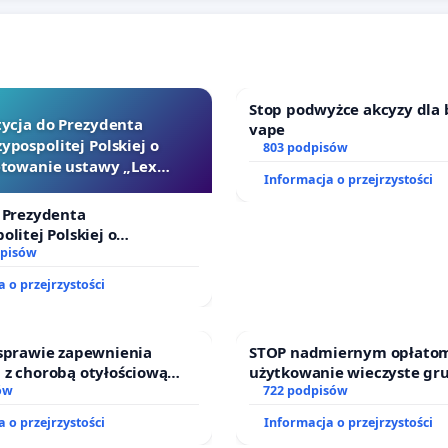
Stop podwyżce akcyzy dla 
tycja do Prezydenta
vape
ypospolitej Polskiej o
803 podpisów
towanie ustawy „Lex
Informacja o przejrzystości
Szarlatan”
 Prezydenta
olitej Polskiej o
ie ustawy „Lex Szarlatan”
dpisów
 o przejrzystości
 sprawie zapewnienia
STOP nadmiernym opłatom
 z chorobą otyłościową
użytkowanie wieczyste gr
o kompleksowego leczenia
ów
zajmowanych przez rodzin
722 podpisów
ramów profilaktycznych.
działkowe.
 o przejrzystości
Informacja o przejrzystości