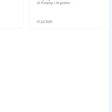
22 Podpisy / 24 godzin
zakładu wytwarzania biometanu
„Krynki” w Ostrowiu
Południowym oraz ochrony
mieszkańców i Puszczy
31 Jul 2026
Knyszyńskiej