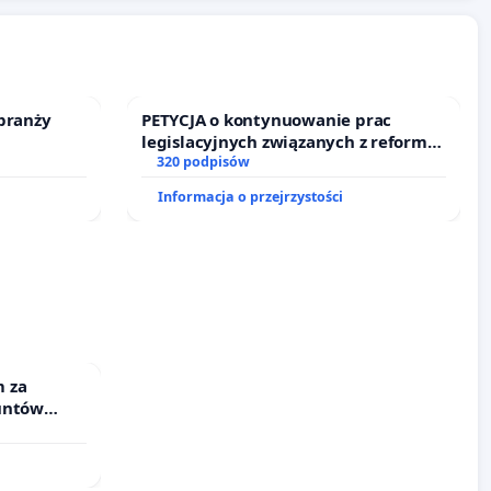
branży
PETYCJA o kontynuowanie prac
legislacyjnych związanych z reformą
prawa rodzinnego
320 podpisów
Informacja o przejrzystości
 za
untów
ne ogrody