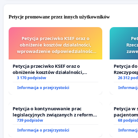
Petycje promowane przez innych użytkowników
Petycja przeciwko KSEF oraz o
Pe
obniżenie kosztów działalności,
Rzecz
wprowadzenie odpowiedzialności
zawe
finansowej kluczowych urzędników i
sędziów
Petycja przeciwko KSEF oraz o
Petycja do
obniżenie kosztów działalności,
Rzeczyposp
wprowadzenie odpowiedzialności
3 170 podpisów
zawetowan
26 312 po
finansowej kluczowych urzędników i
Informacja o przejrzystości
Informacja
sędziów
Petycja o kontynuowanie prac
Petycja w
legislacyjnych związanych z reformą
pacjentom
prawa rodzinnego
739 podpisów
dostępu d
68 podpis
oraz prog
Informacja o przejrzystości
Informacja