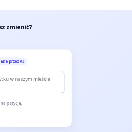
esz zmienić?
lane przez AI
ną petycję.