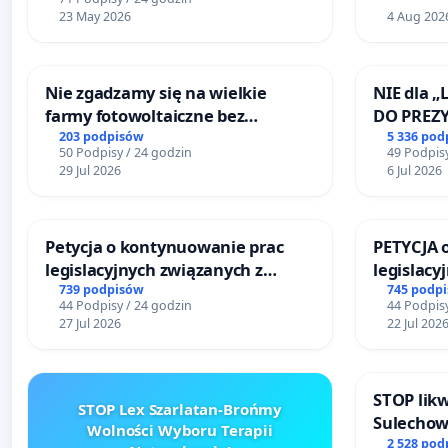
23 May 2026
4 Aug 202
Nie zgadzamy się na wielkie
NIE dla „
farmy fotowoltaiczne bez
DO PREZ
rzetelnych analiz i akceptacji
RZECZYPO
203 podpisów
5 336 pod
50 Podpisy / 24 godzin
49 Podpisy
mieszkańców
29 Jul 2026
6 Jul 2026
Petycja o kontynuowanie prac
PETYCJA 
legislacyjnych związanych z
legislacy
reformą prawa rodzinnego
narażają
739 podpisów
745 podp
44 Podpisy / 24 godzin
44 Podpisy
27 Jul 2026
22 Jul 202
STOP likw
STOP Lex Szarlatan-Brońmy
Sulechow
Wolności Wyboru Terapii
bezpiecz
2 528 pod