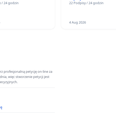
 / 24 godzin
22 Podpisy / 24 godzin
ków
6
4 Aug 2026
z profesjonalną petycję on-line za
a, więc stworzenie petycji jest
ecyzyjnych.
ję