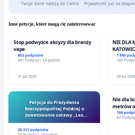
Twoje dane należą do Ciebie
Prywatność już na etapie
Inne petycje, które mogą cię zainteresować
Stop podwyżce akcyzy dla branży
NIE DLA
vape
KATOWIC
803 podpisów
1 840 pod
261 Podpisy / 24 godzin
185 Podpis
31 Jul 2026
29 Jul 202
Nie dla 
Petycja do Prezydenta
metrów 
Rzeczypospolitej Polskiej o
Biernatk
186 podp
zawetowanie ustawy „Lex
63 Podpisy
Wielkie
Szarlatan”
26 312 podpisów
71 Podpisy / 24 godzin