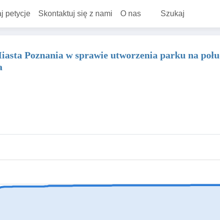
j petycje
Skontaktuj się z nami
O nas
Szukaj
iasta Poznania w sprawie utworzenia parku na połud
a