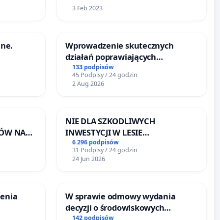
3 Feb 2023
ne.
Wprowadzenie skutecznych
działań poprawiających
bezpieczeństwo na ulicy
133 podpisów
45 Podpisy / 24 godzin
Żeromskiego w Otwocku
2 Aug 2026
NIE DLA SZKODLIWYCH
KÓW NA
INWESTYCJI W LESIE
RONISKA
ŁAGIEWNICKIM I ARTURÓWKU
6 296 podpisów
31 Podpisy / 24 godzin
RZĄT W
24 Jun 2026
zenia
W sprawie odmowy wydania
decyzji o środowiskowych
uwarunkowaniach dla budowy
142 podpisów