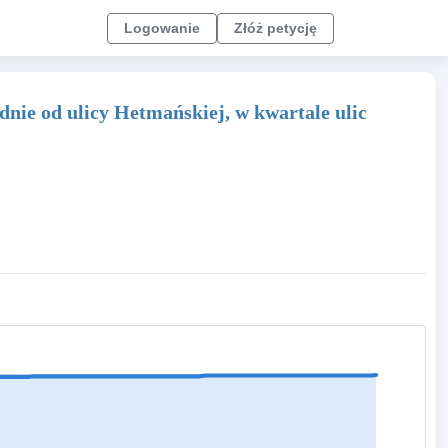
Logowanie
Złóż petycję
nie od ulicy Hetmańskiej, w kwartale ulic