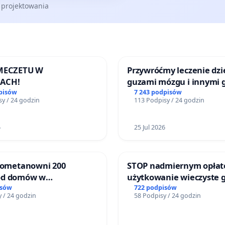
 projektowania
 MECZETU W
Przywróćmy leczenie dzie
ACH!
guzami mózgu i innymi 
litymi do Górnośląskieg
pisów
7 243 podpisów
y / 24 godzin
113 Podpisy / 24 godzin
Centrum Zdrowia Dziec
Katowicach
6
25 Jul 2026
biometanowni 200
STOP nadmiernym opłat
od domów w
użytkowanie wieczyste 
ach, gm. Wądroże
zajmowanych przez rodz
isów
722 podpisów
 / 24 godzin
58 Podpisy / 24 godzin
ogrody działkowe.