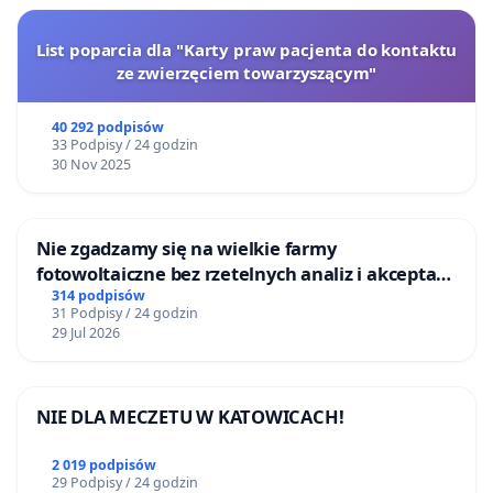
List poparcia dla "Karty praw pacjenta do kontaktu
ze zwierzęciem towarzyszącym"
40 292 podpisów
33 Podpisy / 24 godzin
30 Nov 2025
Nie zgadzamy się na wielkie farmy
fotowoltaiczne bez rzetelnych analiz i akceptacji
mieszkańców
314 podpisów
31 Podpisy / 24 godzin
29 Jul 2026
NIE DLA MECZETU W KATOWICACH!
2 019 podpisów
29 Podpisy / 24 godzin