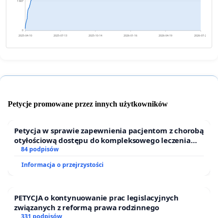
1 667
0
2025-04-10
2025-07-13
2025-10-14
2026-01-16
2026-04-19
2026-07-22
Petycje promowane przez innych użytkowników
Petycja w sprawie zapewnienia pacjentom z chorobą
otyłościową dostępu do kompleksowego leczenia
oraz programów profilaktycznych.
84 podpisów
Informacja o przejrzystości
PETYCJA o kontynuowanie prac legislacyjnych
związanych z reformą prawa rodzinnego
331 podpisów