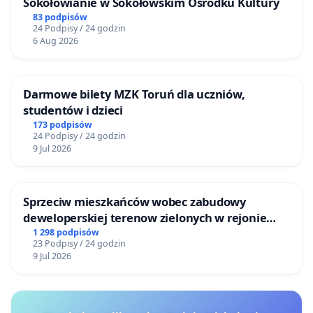
Sokołowianie w Sokołowskim Ośrodku Kultury
83 podpisów
24 Podpisy / 24 godzin
6 Aug 2026
Darmowe bilety MZK Toruń dla uczniów,
studentów i dzieci
173 podpisów
24 Podpisy / 24 godzin
9 Jul 2026
Sprzeciw mieszkańców wobec zabudowy
deweloperskiej terenow zielonych w rejonie
Bulwarów Straceńskich w Bielsku-Białej
1 298 podpisów
23 Podpisy / 24 godzin
9 Jul 2026