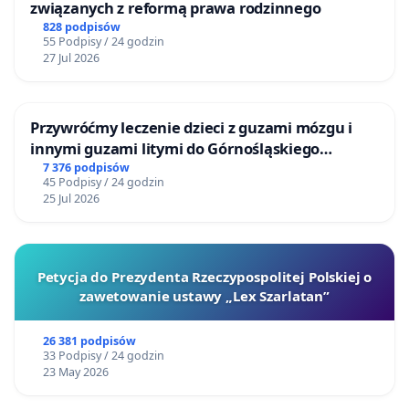
związanych z reformą prawa rodzinnego
828 podpisów
55 Podpisy / 24 godzin
27 Jul 2026
Przywróćmy leczenie dzieci z guzami mózgu i
innymi guzami litymi do Górnośląskiego
Centrum Zdrowia Dziecka w Katowicach
7 376 podpisów
45 Podpisy / 24 godzin
25 Jul 2026
Petycja do Prezydenta Rzeczypospolitej Polskiej o
zawetowanie ustawy „Lex Szarlatan”
26 381 podpisów
33 Podpisy / 24 godzin
23 May 2026