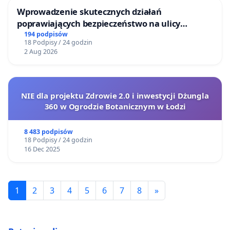
Wprowadzenie skutecznych działań
poprawiających bezpieczeństwo na ulicy
Żeromskiego w Otwocku
194 podpisów
18 Podpisy / 24 godzin
2 Aug 2026
NIE dla projektu Zdrowie 2.0 i inwestycji Dżungla
360 w Ogrodzie Botanicznym w Łodzi
8 483 podpisów
18 Podpisy / 24 godzin
16 Dec 2025
1
2
3
4
5
6
7
8
»