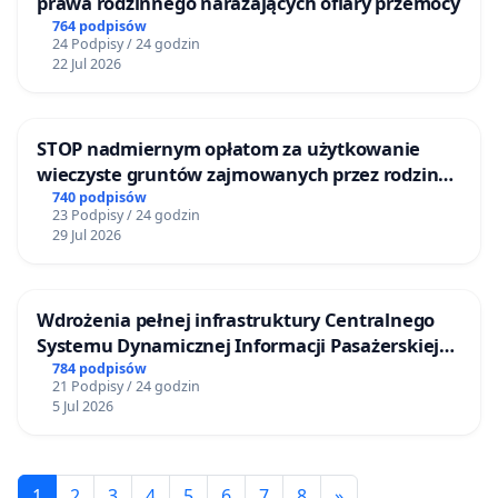
prawa rodzinnego narażających ofiary przemocy
764 podpisów
24 Podpisy / 24 godzin
22 Jul 2026
STOP nadmiernym opłatom za użytkowanie
wieczyste gruntów zajmowanych przez rodzinne
ogrody działkowe.
740 podpisów
23 Podpisy / 24 godzin
29 Jul 2026
Wdrożenia pełnej infrastruktury Centralnego
Systemu Dynamicznej Informacji Pasażerskiej
(CSDiP) na stacji kolejowej w Łomży
784 podpisów
21 Podpisy / 24 godzin
5 Jul 2026
1
2
3
4
5
6
7
8
»