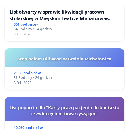
List otwarty w sprawie likwidacji pracowni
stolarskiej w Miejskim Teatrze Miniatura w
Gdańsku
361 podpisów
34 Podpisy / 24 godzin
30 Jul 2026
Stop halom Hillwood w Gminie Michałowice
2 536 podpisów
31 Podpisy / 24 godzin
3 Feb 2023
List poparcia dla "Karty praw pacjenta do kontaktu
ze zwierzęciem towarzyszącym"
40 260 podpisów