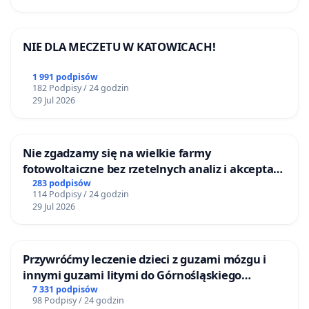
NIE DLA MECZETU W KATOWICACH!
1 991 podpisów
182 Podpisy / 24 godzin
29 Jul 2026
Nie zgadzamy się na wielkie farmy
fotowoltaiczne bez rzetelnych analiz i akceptacji
mieszkańców
283 podpisów
114 Podpisy / 24 godzin
29 Jul 2026
Przywróćmy leczenie dzieci z guzami mózgu i
innymi guzami litymi do Górnośląskiego
Centrum Zdrowia Dziecka w Katowicach
7 331 podpisów
98 Podpisy / 24 godzin