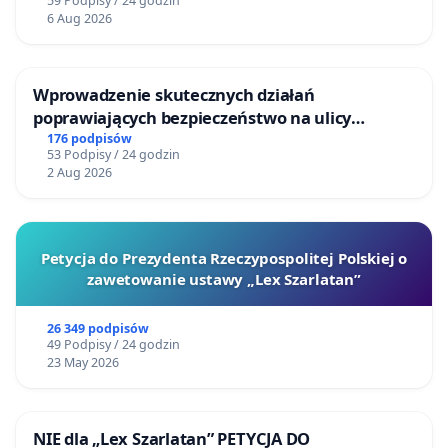
59 Podpisy / 24 godzin
6 Aug 2026
Wprowadzenie skutecznych działań
poprawiających bezpieczeństwo na ulicy
Żeromskiego w Otwocku
176 podpisów
53 Podpisy / 24 godzin
2 Aug 2026
Petycja do Prezydenta Rzeczypospolitej Polskiej o
zawetowanie ustawy „Lex Szarlatan”
26 349 podpisów
49 Podpisy / 24 godzin
23 May 2026
NIE dla „Lex Szarlatan” PETYCJA DO