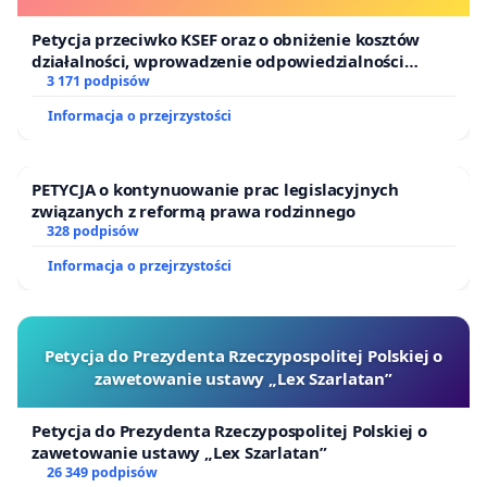
Petycja przeciwko KSEF oraz o obniżenie kosztów
działalności, wprowadzenie odpowiedzialności
finansowej kluczowych urzędników i sędziów
3 171 podpisów
Informacja o przejrzystości
PETYCJA o kontynuowanie prac legislacyjnych
związanych z reformą prawa rodzinnego
328 podpisów
Informacja o przejrzystości
Petycja do Prezydenta Rzeczypospolitej Polskiej o
zawetowanie ustawy „Lex Szarlatan”
Petycja do Prezydenta Rzeczypospolitej Polskiej o
zawetowanie ustawy „Lex Szarlatan”
26 349 podpisów