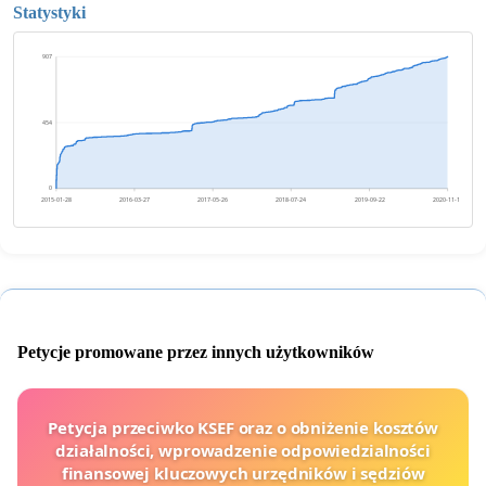
Statystyki
907
454
0
2015-01-28
2016-03-27
2017-05-26
2018-07-24
2019-09-22
2020-11-19
Petycje promowane przez innych użytkowników
Petycja przeciwko KSEF oraz o obniżenie kosztów
działalności, wprowadzenie odpowiedzialności
finansowej kluczowych urzędników i sędziów