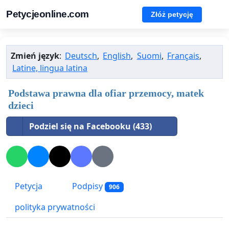
Petycjeonline.com
Złóż petycję
Zmień język
:
Deutsch
,
English
,
Suomi
,
Français
,
Latine, lingua latina
Podstawa prawna dla ofiar przemocy, matek
dzieci
Podziel się na Facebooku (433)
Petycja
Podpisy
906
polityka prywatności