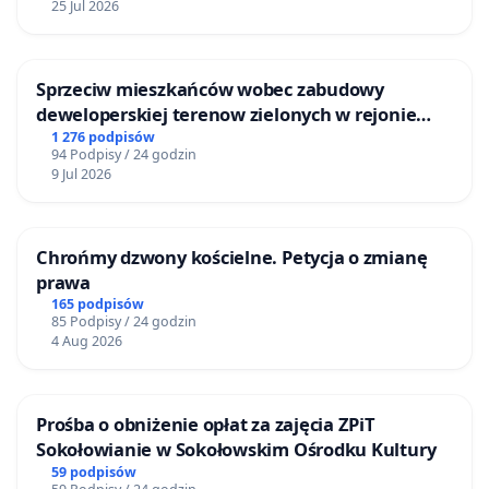
25 Jul 2026
Sprzeciw mieszkańców wobec zabudowy
deweloperskiej terenow zielonych w rejonie
Bulwarów Straceńskich w Bielsku-Białej
1 276 podpisów
94 Podpisy / 24 godzin
9 Jul 2026
Chrońmy dzwony kościelne. Petycja o zmianę
prawa
165 podpisów
85 Podpisy / 24 godzin
4 Aug 2026
Prośba o obniżenie opłat za zajęcia ZPiT
Sokołowianie w Sokołowskim Ośrodku Kultury
59 podpisów