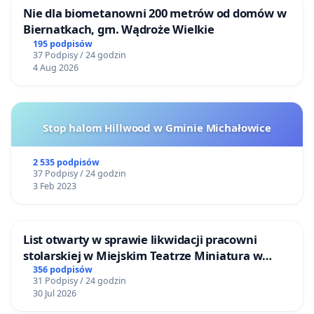
Nie dla biometanowni 200 metrów od domów w
Biernatkach, gm. Wądroże Wielkie
195 podpisów
37 Podpisy / 24 godzin
4 Aug 2026
Stop halom Hillwood w Gminie Michałowice
2 535 podpisów
37 Podpisy / 24 godzin
3 Feb 2023
List otwarty w sprawie likwidacji pracowni
stolarskiej w Miejskim Teatrze Miniatura w
Gdańsku
356 podpisów
31 Podpisy / 24 godzin
30 Jul 2026