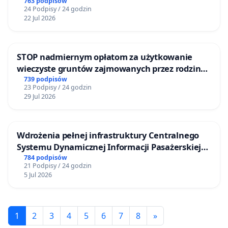
763 podpisów
24 Podpisy / 24 godzin
22 Jul 2026
STOP nadmiernym opłatom za użytkowanie
wieczyste gruntów zajmowanych przez rodzinne
ogrody działkowe.
739 podpisów
23 Podpisy / 24 godzin
29 Jul 2026
Wdrożenia pełnej infrastruktury Centralnego
Systemu Dynamicznej Informacji Pasażerskiej
(CSDiP) na stacji kolejowej w Łomży
784 podpisów
21 Podpisy / 24 godzin
5 Jul 2026
1
2
3
4
5
6
7
8
»