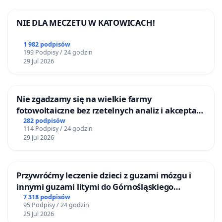
NIE DLA MECZETU W KATOWICACH!
1 982 podpisów
199 Podpisy / 24 godzin
29 Jul 2026
Nie zgadzamy się na wielkie farmy
fotowoltaiczne bez rzetelnych analiz i akceptacji
mieszkańców
282 podpisów
114 Podpisy / 24 godzin
29 Jul 2026
Przywróćmy leczenie dzieci z guzami mózgu i
innymi guzami litymi do Górnośląskiego
Centrum Zdrowia Dziecka w Katowicach
7 318 podpisów
95 Podpisy / 24 godzin
25 Jul 2026