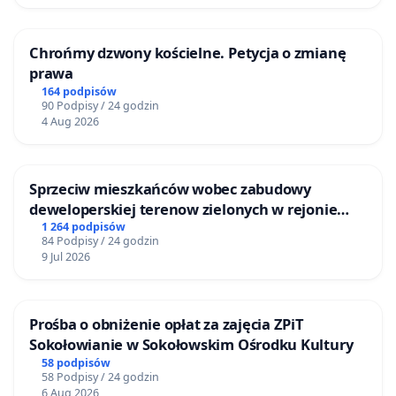
Chrońmy dzwony kościelne. Petycja o zmianę
prawa
164 podpisów
90 Podpisy / 24 godzin
4 Aug 2026
Sprzeciw mieszkańców wobec zabudowy
deweloperskiej terenow zielonych w rejonie
Bulwarów Straceńskich w Bielsku-Białej
1 264 podpisów
84 Podpisy / 24 godzin
9 Jul 2026
Prośba o obniżenie opłat za zajęcia ZPiT
Sokołowianie w Sokołowskim Ośrodku Kultury
58 podpisów
58 Podpisy / 24 godzin
6 Aug 2026