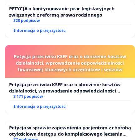
PETYCJA o kontynuowanie prac legislacyjnych
związanych z reformą prawa rodzinnego
328 podpisów
Informacja o przejrzystości
Petycja przeciwko KSEF oraz o obniżenie kosztów
działalności, wprowadzenie odpowiedzialności
finansowej kluczowych urzędników i sędziów
Petycja przeciwko KSEF oraz o obniżenie kosztów
działalności, wprowadzenie odpowiedzialności
finansowej kluczowych urzędników i sędziów
3 171 podpisów
Informacja o przejrzystości
Petycja w sprawie zapewnienia pacjentom z chorobą
otyłościową dostępu do kompleksowego leczenia
oraz programów profilaktycznych.
77 podpisów