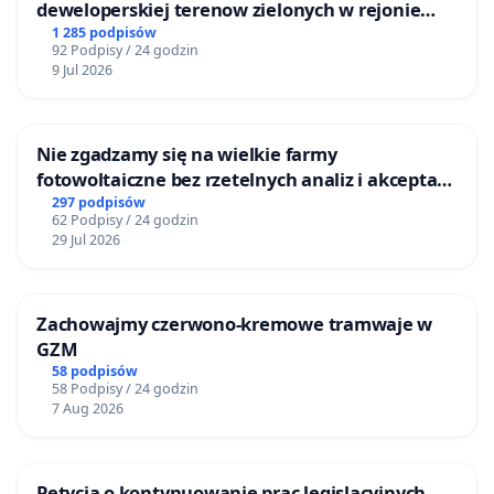
deweloperskiej terenow zielonych w rejonie
Bulwarów Straceńskich w Bielsku-Białej
1 285 podpisów
92 Podpisy / 24 godzin
9 Jul 2026
Nie zgadzamy się na wielkie farmy
fotowoltaiczne bez rzetelnych analiz i akceptacji
mieszkańców
297 podpisów
62 Podpisy / 24 godzin
29 Jul 2026
Zachowajmy czerwono-kremowe tramwaje w
GZM
58 podpisów
58 Podpisy / 24 godzin
7 Aug 2026
Petycja o kontynuowanie prac legislacyjnych