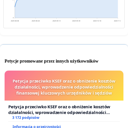
0
2024-08-08
2024-08-26
2024-09-13
2024-09-30
2024-10-18
2024-11-05
Petycje promowane przez innych użytkowników
Petycja przeciwko KSEF oraz o obniżenie kosztów
działalności, wprowadzenie odpowiedzialności
finansowej kluczowych urzędników i sędziów
Petycja przeciwko KSEF oraz o obniżenie kosztów
działalności, wprowadzenie odpowiedzialności
finansowej kluczowych urzędników i sędziów
3 172 podpisów
Informacja o przejrzystości