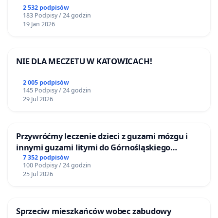
2 532 podpisów
183 Podpisy / 24 godzin
19 Jan 2026
NIE DLA MECZETU W KATOWICACH!
2 005 podpisów
145 Podpisy / 24 godzin
29 Jul 2026
Przywróćmy leczenie dzieci z guzami mózgu i
innymi guzami litymi do Górnośląskiego
Centrum Zdrowia Dziecka w Katowicach
7 352 podpisów
100 Podpisy / 24 godzin
25 Jul 2026
Sprzeciw mieszkańców wobec zabudowy