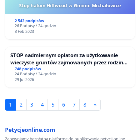
Stop halom Hillwood w Gminie Michałowice
2 542 podpisów
26 Podpisy / 24 godzin
3 Feb 2023
STOP nadmiernym opłatom za użytkowanie
wieczyste gruntów zajmowanych przez rodzinne
ogrody działkowe.
748 podpisów
24 Podpisy / 24 godzin
29 Jul 2026
1
2
3
4
5
6
7
8
»
Petycjeonline.com
Zapewniamy bezpłatną platformę do publikowania petycji online.