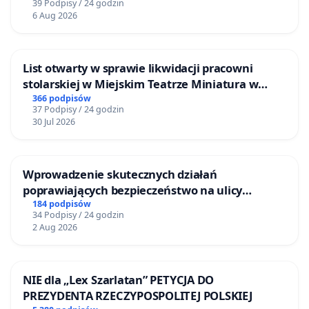
39 Podpisy / 24 godzin
6 Aug 2026
List otwarty w sprawie likwidacji pracowni
stolarskiej w Miejskim Teatrze Miniatura w
Gdańsku
366 podpisów
37 Podpisy / 24 godzin
30 Jul 2026
Wprowadzenie skutecznych działań
poprawiających bezpieczeństwo na ulicy
Żeromskiego w Otwocku
184 podpisów
34 Podpisy / 24 godzin
2 Aug 2026
NIE dla „Lex Szarlatan” PETYCJA DO
PREZYDENTA RZECZYPOSPOLITEJ POLSKIEJ