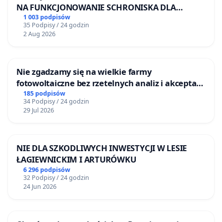
NA FUNKCJONOWANIE SCHRONISKA DLA
BEZDOMNYCH ZWIERZĄT W SKARYSZEWIE
1 003 podpisów
35 Podpisy / 24 godzin
2 Aug 2026
Nie zgadzamy się na wielkie farmy
fotowoltaiczne bez rzetelnych analiz i akceptacji
mieszkańców
185 podpisów
34 Podpisy / 24 godzin
29 Jul 2026
NIE DLA SZKODLIWYCH INWESTYCJI W LESIE
ŁAGIEWNICKIM I ARTURÓWKU
6 296 podpisów
32 Podpisy / 24 godzin
24 Jun 2026