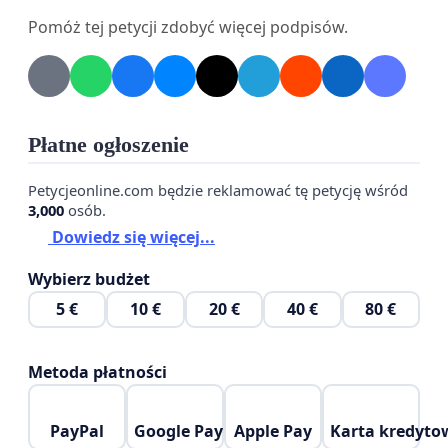
1. Naruszenie zasad demokratycznej kontroli i
Pomóż tej petycji zdobyć więcej podpisów.
przejrzystości:
Wprowadzenie opłaty reprograficznej
rozporządzeniem, a nie ustawą, wyłącza
Płatne ogłoszenie
parlamentarną debatę nad mechanizmem poboru i
podziału setek milionów złotych rocznie. Oznacza
Petycjeonline.com będzie reklamować tę petycję wśród
to, że każdy minister kultury będzie mógł
3,000
osób.
arbitralnie:
Dowiedz się więcej...
- zmieniać katalog objętych urządzeń;
Wybierz budżet
5 €
10 €
20 €
40 €
80 €
- modyfikować stawki opłaty;
- wybierać lub wykluczać organizacje zbiorowego
Metoda płatności
zarządzania prawami autorskimi.
PayPal
Google Pay
Apple Pay
Karta kredyto
Ta procedura omija fundamenty zasady podziału