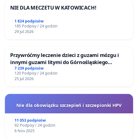
dla instytucji i usług internetowych).
NIE DLA MECZETU W KATOWICACH!
- udoskonalenie systemu rekompensat z budżetu
1 824 podpisów
państwa dla twórców nierentownych – na wzór
185 Podpisy / 24 godzin
29 Jul 2026
projektu dopłat emerytalnych dla artystów.
-wzmocnienie działań edukacyjnych i
Przywróćmy leczenie dzieci z guzami mózgu i
technologicznych, by ograniczyć nielegalne
innymi guzami litymi do Górnośląskiego
kopiowanie, a przez to faktyczne straty dla
Centrum Zdrowia Dziecka w Katowicach
7 239 podpisów
twórców.
120 Podpisy / 24 godzin
25 Jul 2026
Podsumowując, opłata reprograficzna w
Nie dla obowiązku szczepień i szczepionki HPV
proponowanym kształcie:
11 053 podpisów
- Narusza zasady demokratycznej kontroli i
92 Podpisy / 24 godzin
6 Nov 2025
stabilności prawa,