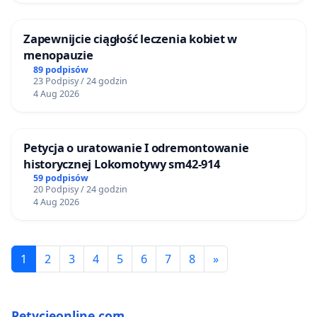
Zapewnijcie ciągłość leczenia kobiet w
menopauzie
89 podpisów
23 Podpisy / 24 godzin
4 Aug 2026
Petycja o uratowanie I odremontowanie
historycznej Lokomotywy sm42-914
59 podpisów
20 Podpisy / 24 godzin
4 Aug 2026
1
2
3
4
5
6
7
8
»
Petycjeonline.com