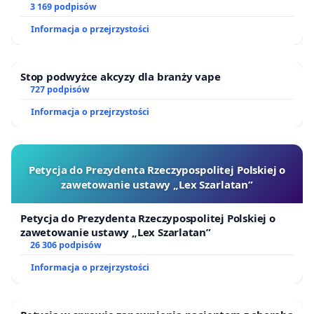
konsumentów, podważając zasady
finansowej kluczowych urzędników i sędziów
3 169 podpisów
przewidywalności i stabilności prawa.
Informacja o przejrzystości
Stop podwyżce akcyzy dla branży vape
3. Podwójne obciążenie konsumentów:
727 podpisów
Informacja o przejrzystości
Obciążenie najpopularniejszych urządzeń opłatą w
wysokości 1% ceny katalogowej (np. 18 zł od
smartfona za 1 800 zł) przerzucane zostanie na
Petycja do Prezydenta Rzeczypospolitej Polskiej o
konsumentów, którzy i tak już finansują treści za
zawetowanie ustawy „Lex Szarlatan”
pośrednictwem abonamentów streamingowych
czy płatnych e-booków. Oznacza to podwójne
Petycja do Prezydenta Rzeczypospolitej Polskiej o
opodatkowanie tej samej czynności:
zawetowanie ustawy „Lex Szarlatan”
26 306 podpisów
-zakup sprzętu z opłatą reprograficzną;
Informacja o przejrzystości
- użytkowanie treści chronionych w ramach