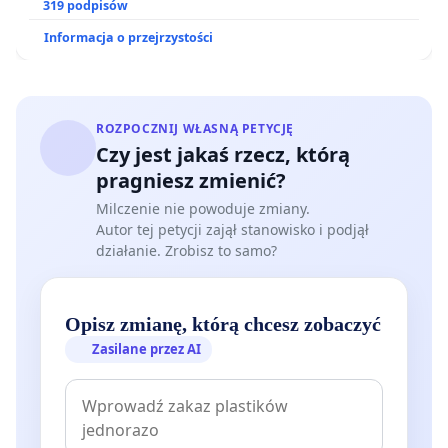
319 podpisów
Informacja o przejrzystości
5. Ryzyko pogłębienia wykluczenia cyfrowego:
Opłata może zniechęcać do zakupu sprzętu osoby
o ograniczonych dochodach - seniorów, studentów,
ROZPOCZNIJ WŁASNĄ PETYCJĘ
młodych ludzi wchodzących na rynek pracy - dla
Czy jest jakaś rzecz, którą
pragniesz zmienić?
których koszt dodatkowych kilkudziesięciu złotych
może być barierą. W efekcie obciążenie finansowe
Milczenie nie powoduje zmiany.
Autor tej petycji zajął stanowisko i podjął
ograniczy dostęp do narzędzi niezbędnych do
działanie. Zrobisz to samo?
edukacji, rozwoju kompetencji cyfrowych i
uczestnictwa w życiu społecznym.
Opisz zmianę, którą chcesz zobaczyć
Zasilane przez AI
6. Uderzenie w małych producentów i
dystrybutorów: