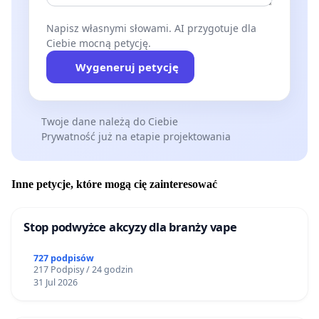
Choć narracja ministerstwa sugeruje, że opłata
uderzy głównie w “big tech”, rzeczywistość jest
Napisz własnymi słowami. AI przygotuje dla
inna. Polscy producenci sprzętu, którzy stopniowo
Ciebie mocną petycję.
zwiększają rynkowe udziały, oraz krajowi
Wygeneruj petycję
dystrybutorzy będą ponosić koszty administracyjne
i finansowe wprowadzenia opłaty. Zmniejszy to ich
Twoje dane należą do Ciebie
konkurencyjność wobec zagranicznych marek i
Prywatność już na etapie projektowania
może prowadzić do wzrostu cen lokalnych
produktów.
Inne petycje, które mogą cię zainteresować
7. Alternatywne mechanizmy rekompensaty:
Stop podwyżce akcyzy dla branży vape
Zamiast opłaty reprograficznej proponuje się:
727 podpisów
217 Podpisy / 24 godzin
31 Jul 2026
- rozszerzenie istniejących mechanizmów
kontekstowych licencyjnych (np. zbiorowe licencje