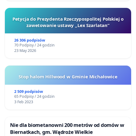
- Generuje podwójne opodatkowanie
konsumentów,
Petycja do Prezydenta Rzeczypospolitej Polskiej o
zawetowanie ustawy „Lex Szarlatan”
- Jest niesprawiedliwa redystrybucyjnie i może
pogłębić wykluczenie cyfrowe,
26 306 podpisów
70 Podpisy / 24 godzin
- Uderza w małych producentów i dystrybutorów.
23 May 2026
Stop halom Hillwood w Gminie Michałowice
Wobec istnienia skuteczniejszych i bardziej
sprawiedliwych środków wsparcia twórców, opłata
2 509 podpisów
reprograficzna powinna zostać odrzucona.
65 Podpisy / 24 godzin
3 Feb 2023
Nie dla biometanowni 200 metrów od domów w
Biernatkach, gm. Wądroże Wielkie