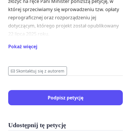
złożyć na ręce Pani Minister poniższą petycję, w
której sprzeciwiamy się wprowadzeniu tzw. opłaty
reprograficznej oraz rozporządzeniu jej
dotyczącym, którego projekt został opublikowany
22 lipca 2025 roku.
Pokaż więcej
UZASADNIENIE MERYTORYCZNE
Skontaktuj się z autorem
Jako Stowarzyszenie KoLiber widzimy szereg
argumentów stanowiących przeciwko
Podpisz petycję
wprowadzeniu opłaty reprograficznej, także w
proponowanym przez Ministerstwo kształcie:
Udostępnij tę petycję