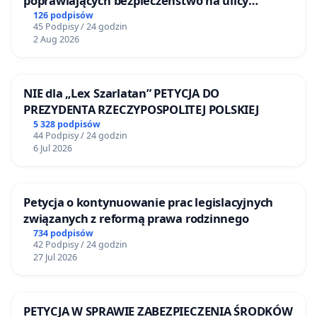
poprawiających bezpieczeństwo na ulicy
Żeromskiego w Otwocku
126 podpisów
45 Podpisy / 24 godzin
2 Aug 2026
NIE dla „Lex Szarlatan” PETYCJA DO
PREZYDENTA RZECZYPOSPOLITEJ POLSKIEJ
5 328 podpisów
44 Podpisy / 24 godzin
6 Jul 2026
Petycja o kontynuowanie prac legislacyjnych
związanych z reformą prawa rodzinnego
734 podpisów
42 Podpisy / 24 godzin
27 Jul 2026
PETYCJA W SPRAWIE ZABEZPIECZENIA ŚRODKÓW