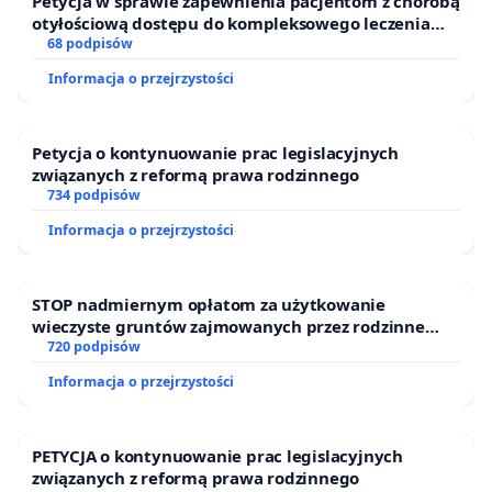
płatnych subskrypcji.
Petycja w sprawie zapewnienia pacjentom z chorobą
otyłościową dostępu do kompleksowego leczenia
oraz programów profilaktycznych.
68 podpisów
Informacja o przejrzystości
4. Niesprawiedliwość redystrybucji i brak efektu
kompensacyjnego:
Petycja o kontynuowanie prac legislacyjnych
Opłata reprograficzna jest pobierana globalnie od
związanych z reformą prawa rodzinnego
734 podpisów
każdego nabywcy sprzętu, niezależnie od tego, czy
Informacja o przejrzystości
korzysta on z materiałów chronionych prawem
autorskim. Tymczasem przeciętny Polak
korzystający z nielegalnych serwisów filmowych
STOP nadmiernym opłatom za użytkowanie
wieczyste gruntów zajmowanych przez rodzinne
wchodzi na nie 8,3 razy miesięcznie – poniżej
ogrody działkowe.
720 podpisów
średniej UE (10,2)[źródło]. Zatem większość
Informacja o przejrzystości
nabywców sprzętu nie generuje szkody dla
twórców, a mimo to ponoszą opłatę, co przeczy
zasadzie sprawiedliwości kompensacyjnej.
PETYCJA o kontynuowanie prac legislacyjnych
związanych z reformą prawa rodzinnego