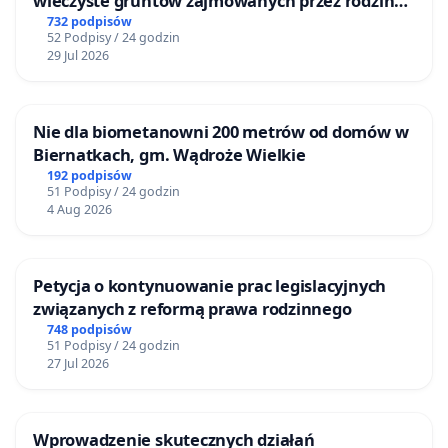
wieczyste gruntów zajmowanych przez rodzinne
ogrody działkowe.
732 podpisów
na szybką i konkretną pomoc pokrzywdzonej
52 Podpisy / 24 godzin
29 Jul 2026
Obywatele RP / Internauci
Nie dla biometanowni 200 metrów od domów w
Biernatkach, gm. Wądroże Wielkie
29 czerwca 2020 roku w Sądzie Rejonowym w
192 podpisów
Dębicy zapadł wyrok w sprawie rodziny K.,
51 Podpisy / 24 godzin
4 Aug 2026
oskarżonej o stalking, groźby karalne i
naruszenie nietykalności cielesnej pani Bożeny
Wołowicz. Małgorzata K. i jej syn Andrzej K.
Petycja o kontynuowanie prac legislacyjnych
zostali skazani na półtora roku bezwzględnego
związanych z reformą prawa rodzinnego
więzienia, córka Małgorzaty K. na rok i trzy
748 podpisów
51 Podpisy / 24 godzin
miesiące bezwzględnego więzienia. Wyrok nie
27 Jul 2026
jest prawomocny.
Wprowadzenie skutecznych działań