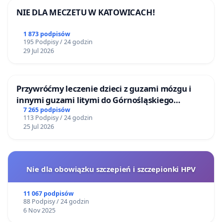
NIE DLA MECZETU W KATOWICACH!
normalnie...”.
1 873 podpisów
- Odizolowanie sprawcy od ofiary, to jedyna skuteczna
195 Podpisy / 24 godzin
droga, by tę sytuację zakończyć. Oni muszą poczuć, że
29 Jul 2026
wymiar sprawiedliwości im zagraża. Jeśli widzą ich
bezradność, to korzystają z tego i bawią się w najlepsze
Przywróćmy leczenie dzieci z guzami mózgu i
– powiedział Adam Straszewicz, psycholog
innymi guzami litymi do Górnośląskiego
kryminalny.
Centrum Zdrowia Dziecka w Katowicach
7 265 podpisów
113 Podpisy / 24 godzin
W lutym 2019 roku, 3-osobowa rodzina
25 Jul 2026
prześladowców, po kilkuletnim procesie została
skazana za nękanie, groźby karalne i niszczenie
mienia pani Bożeny Wołowicz. Wyrok nie jest
Nie dla obowiązku szczepień i szczepionki HPV
prawomocny. Jesienią 2019 roku przed Sądem
11 067 podpisów
Okręgowym w Rzeszowie ruszył proces apelacyjny.
88 Podpisy / 24 godzin
Prokurator żądał dwóch lat i sześciu miesięcy
6 Nov 2025