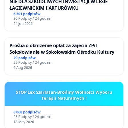
NIE DLA SZKODLIWYCH INWESTYCJI W LESIE
ŁAGIEWNICKIM I ARTURÓWKU
matka lekarka. Rozprawa dotyczyła odwołania
6 301 podpisów
się od wyroku, skazującego całą rodzinę za
30 Podpisy / 24 godzin
stalking, na karę więzienia w zawieszeniu i
24 Jun 2026
zakazu kontaktów z ofiarą. Prokurator i pani
Bożena żądali kary bezwzględnego więzienia.
Prośba o obniżenie opłat za zajęcia ZPiT
Uważali, że to sprawiedliwy wyrok za wieloletnie
Sokołowianie w Sokołowskim Ośrodku Kultury
dręczenie. Sąd uchylił zaskarżony wyrok i
29 podpisów
29 Podpisy / 24 godzin
przekazał sprawę Sądowi Rejonowemu w Dębicy
6 Aug 2026
do ponownego rozpoznania. Wkrótce odbędzie
się kolejna rozprawa odwoławcza, w której sąd
pierwszej instancji skazał za stalking całą
STOP Lex Szarlatan-Brońmy Wolności Wyboru
rodzinę na bezwzględne więzienie.
Terapii Naturalnych !
8 068 podpisów
25 Podpisy / 24 godzin
Pani Bożena w wielkim napięciu czekała na
18 May 2026