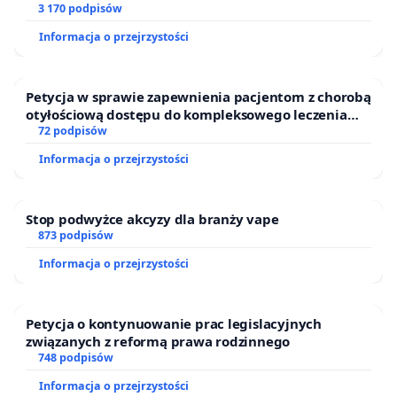
finansowej kluczowych urzędników i sędziów
3 170 podpisów
Administracji, a także do Posłów i Senatorów -
Informacja o przejrzystości
Członków Sejmowej Komisji Sprawiedliwości i Praw
Człowieka. Tak więc apel został wysłany do ludzi,
którzy tworzą polskie prawo i którzy mówią, że
Petycja w sprawie zapewnienia pacjentom z chorobą
otyłościową dostępu do kompleksowego leczenia
prawo jest dla obywatela. Tylko co ma zrobić
oraz programów profilaktycznych.
72 podpisów
obywatel, w przypadku którego sądy i prokuratury
Informacja o przejrzystości
nie działają?
Wiele osób sytuację, która ma miejsce, określa
Stop podwyżce akcyzy dla branży vape
słowami: czekanie na tragedię. Albo dojdzie do
873 podpisów
dramatu, bo do czegoś jeszcze gorszego niż
Informacja o przejrzystości
dotychczas, posuną się członkowie rodziny K., albo
pani Bożena nie wytrzyma tego wszystkiego
Petycja o kontynuowanie prac legislacyjnych
psychicznie. Pechowy dom w Żdżarach jest
związanych z reformą prawa rodzinnego
wystawiony na sprzedaż, niestety trudno o kupca
748 podpisów
zainteresowanego nieruchomością w sąsiedztwie
Informacja o przejrzystości