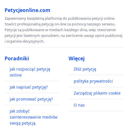
odroczył wykonanie kary, Andrzejowi K. więzienie
Petycjeonline.com
zamieniono na dozór elektroniczny.
Zapewniamy bezpłatną platformę do publikowania petycji online.
Stwórz profesjonalną petycję on-line za pomocą naszego serwisu.
Petycje są publikowane w mediach każdego dnia, więc stworzenie
W dniu 22 marca 2023 roku Sąd Najwyższy
petycji jest świetnym sposobem, na zwrócenie uwagi opinii publicznej
i organów decyzyjnych.
uwzględnił skargi kasacyjne, wniesione przez
obrońców rodziny K. i
uchylił wyroki Sądu
Poradniki
Więcej
Rejonowego w Dębicy oraz Sądu Okręgowego w
Rzeszowie, które dotyczyły uporczywego
Jak rozpocząć petycję
Złóż petycję
nękania Bożeny Wołowicz.
Fragment
online
polityka prywatności
uzasadnienia Sądu Najwyższego brzmi tak:
Jak napisać petycję?
- Istotą rzetelnego postępowania powinna być [...]
Zarządzaj plikami cookie
ocena czy sędzia biorący udział w wydaniu
Jak promować petycję?
O nas
rozstrzygnięcia w danej sprawie ma przymiot sędziego
Jak zdobyć
bezstronnego nie tylko w wymiarze subiektywnym. [...]
zainteresowanie mediów
Wydźwięk programu telewizyjnego był niekorzystny dla
swoją petycją