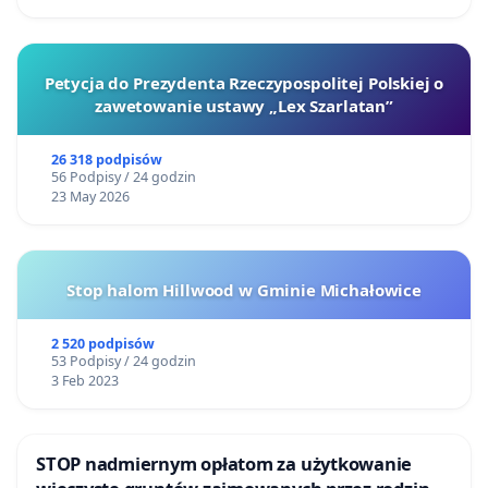
sprawiedliwość. Sąd zdecydował, że dziennikarze
mają zakaz wejścia na teren budynku. Sprawa ma
wyłączoną jawność.
Petycja do Prezydenta Rzeczypospolitej Polskiej o
zawetowanie ustawy „Lex Szarlatan”
Jako poważnie zaniepokojeni obywatele Polski,
trwającą tak długo beznadziejną i karygodną
26 318 podpisów
sytuacją, liczymy na Pana konkretną reakcję i
56 Podpisy / 24 godzin
23 May 2026
podjęcie odpowiednich kroków w celu zapewnienia
normalnego, ludzkiego standardu życia, pani
Bożenie Wołowicz. Chcemy wierzyć, że wymiar
Stop halom Hillwood w Gminie Michałowice
sprawiedliwości w końcu skutecznie zadziała. Że
ofiara w końcu zazna spokoju a sprawcy - stalkerzy
2 520 podpisów
poniosą odpowiednie konsekwencje swoich
53 Podpisy / 24 godzin
3 Feb 2023
kryminalnych czynów.
STOP nadmiernym opłatom za użytkowanie
Z wyrazami szacunku i nadzieją