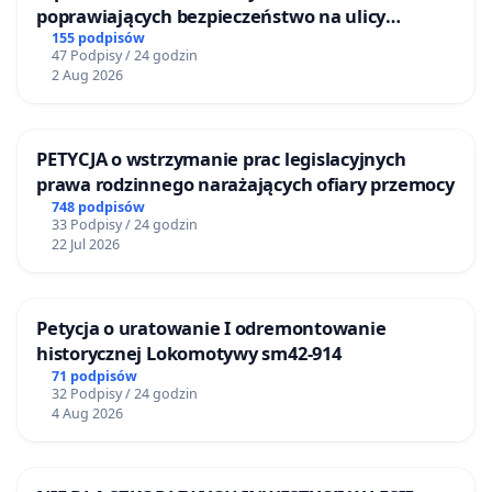
poprawiających bezpieczeństwo na ulicy
„Dom każdemu człowiekowi kojarzy się z
Żeromskiego w Otwocku
155 podpisów
bezpieczeństwem, czymś pięknym. To jest ostoja, opoka
47 Podpisy / 24 godzin
2 Aug 2026
w codziennych zmaganiach. W przypadku mojego domu
było zupełnie odwrotnie. Nie czułam się bezpieczna,
spokojna, pewna. Bałam się wracać”.
Pani Bożena
PETYCJA o wstrzymanie prac legislacyjnych
Wołowicz na początku września 2020 roku
prawa rodzinnego narażających ofiary przemocy
sprzedała dom w Żdżarach.
„Ten akt notarialny to
748 podpisów
33 Podpisy / 24 godzin
przepustka do mojego nowego życia. Dostałam drugie
22 Jul 2026
życie! Czekałam na tę chwilę dokładnie siedem lat i
siedem miesięcy”.
Petycja o uratowanie I odremontowanie
historycznej Lokomotywy sm42-914
71 podpisów
32 Podpisy / 24 godzin
31 grudnia 2020 roku odbyła się rozprawa, która
4 Aug 2026
miała zakończyć się prawomocnym wyrokiem. O
wieloletnie dręczenie pani Bożeny Wołowicz
oskarżeni są jej sąsiedzi - rodzeństwo K. oraz ich