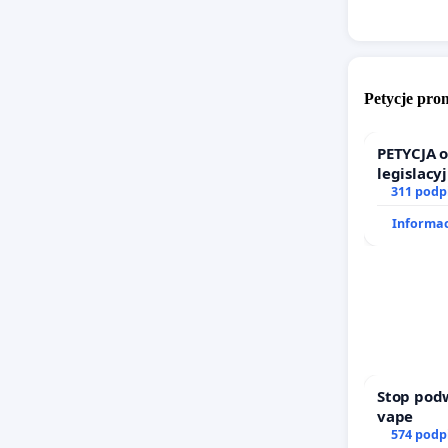
Petycje pr
PETYCJA 
legislacy
prawa ro
311 podp
Informac
Stop pod
vape
574 podp