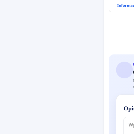
Informac
Opi