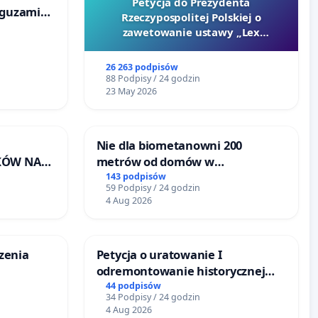
Petycja do Prezydenta
 guzami
Rzeczypospolitej Polskiej o
o
zawetowanie ustawy „Lex
ka w
Szarlatan”
26 263 podpisów
88 Podpisy / 24 godzin
23 May 2026
Nie dla biometanowni 200
KÓW NA
metrów od domów w
RONISKA
Biernatkach, gm. Wądroże
143 podpisów
59 Podpisy / 24 godzin
ERZĄT W
Wielkie
4 Aug 2026
czenia
Petycja o uratowanie I
odremontowanie historycznej
Lokomotywy sm42-914
44 podpisów
34 Podpisy / 24 godzin
4 Aug 2026