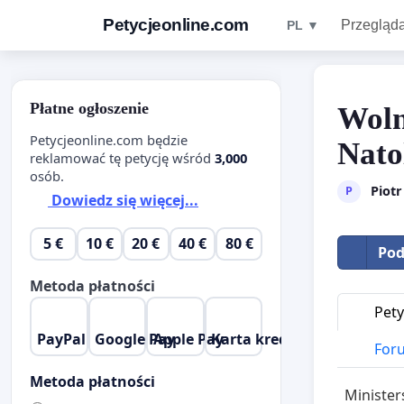
Petycjeonline.com
Przegląda
PL ▼
Płatne ogłoszenie
Woln
Petycjeonline.com będzie
Nato
reklamować tę petycję wśród
3,000
osób.
Piot
P
Dowiedz się więcej...
5 €
10 €
20 €
40 €
80 €
Pod
Metoda płatności
Pety
PayPal
Google Pay
Apple Pay
Karta kredytowa
Foru
Metoda płatności
Ministe