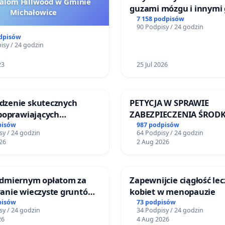
halom Hillwood w Gminie
guzami mózgu i innymi
Michałowice
litymi do Górnośląskieg
7 158 podpisów
90 Podpisy / 24 godzin
Centrum Zdrowia Dziec
odpisów
Katowicach
isy / 24 godzin
23
25 Jul 2026
zenie skutecznych
PETYCJA W SPRAWIE
 poprawiających
ZABEZPIECZENIA ŚROD
eństwo na ulicy
FUNKCJONOWANIE SCH
pisów
987 podpisów
sy / 24 godzin
64 Podpisy / 24 godzin
iego w Otwocku
DLA BEZDOMNYCH ZWI
26
2 Aug 2026
SKARYSZEWIE
dmiernym opłatom za
Zapewnijcie ciągłość le
anie wieczyste gruntów
kobiet w menopauzie
nych przez rodzinne
pisów
73 podpisów
sy / 24 godzin
34 Podpisy / 24 godzin
działkowe.
26
4 Aug 2026