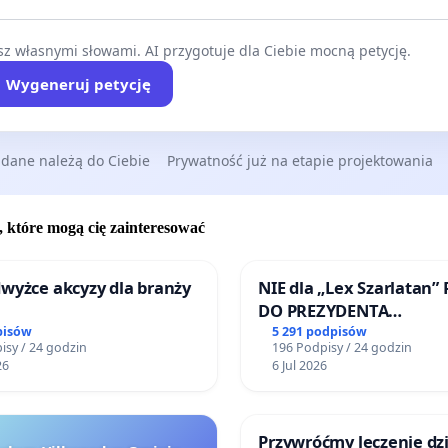
z własnymi słowami. AI przygotuje dla Ciebie mocną petycję.
Wygeneruj petycję
 dane należą do Ciebie
Prywatność już na etapie projektowania
, które mogą cię zainteresować
wyżce akcyzy dla branży
NIE dla „Lex Szarlatan”
DO PREZYDENTA
RZECZYPOSPOLITEJ POL
pisów
5 291 podpisów
isy / 24 godzin
196 Podpisy / 24 godzin
26
6 Jul 2026
Przywróćmy leczenie dzi