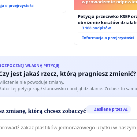
wprowadzenie odpowied
ja o przejrzystości
finansowej kluczowych 
i sędziów
Petycja przeciwko KSEF or
obniżenie kosztów działaln
wprowadzenie odpowiedzi
3 168 podpisów
finansowej kluczowych ur
Informacja o przejrzystości
sędziów
ROZPOCZNIJ WŁASNĄ PETYCJĘ
Czy jest jakaś rzecz, którą pragniesz zmienić?
Milczenie nie powoduje zmiany.
Autor tej petycji zajął stanowisko i podjął działanie. Zrobisz to samo
Zasilane przez AI
sz zmianę, którą chcesz zobaczyć