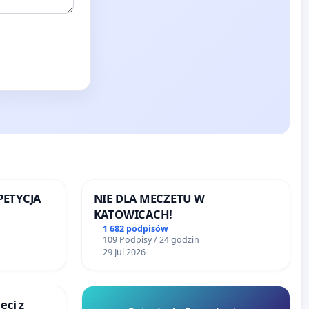
 PETYCJA
NIE DLA MECZETU W
KATOWICACH!
SKIEJ
1 682 podpisów
109 Podpisy / 24 godzin
29 Jul 2026
eci z