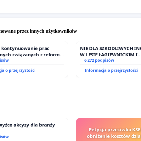
omowane przez innych użytkowników
o kontynuowanie prac
NIE DLA SZKODLIWYCH IN
jnych związanych z reformą
W LESIE ŁAGIEWNICKIM I
dzinnego
isów
ARTURÓWKU
6 272 podpisów
ja o przejrzystości
Informacja o przejrzystości
wyżce akcyzy dla branży
Petycja przeciwko KSE
obniżenie kosztów dział
isów