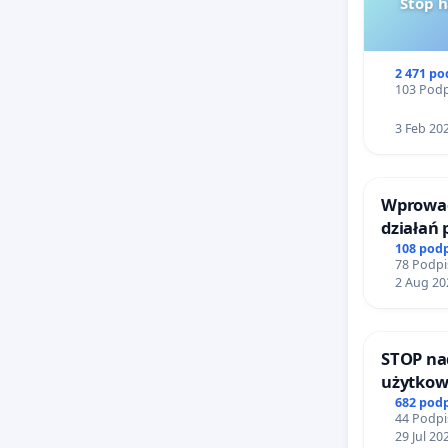
Stop 
2 471 p
103 Podp
3 Feb 20
Wprowad
działań
bezpiecz
108 pod
78 Podpi
Żeromsk
2 Aug 20
STOP na
użytkow
zajmowa
682 pod
44 Podpi
ogrody 
29 Jul 20