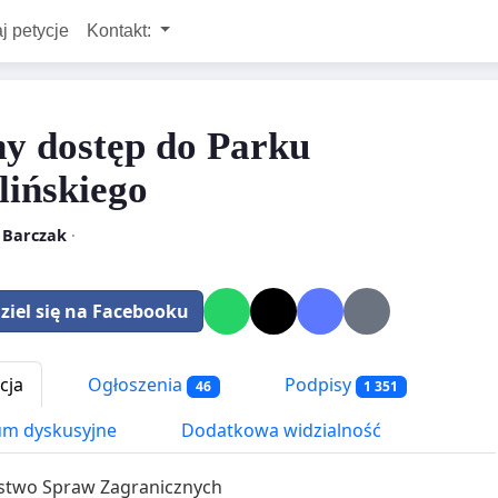
j petycje
Kontakt:
y dostęp do Parku
lińskiego
r Barczak
·
ziel się na Facebooku
cja
Ogłoszenia
Podpisy
46
1 351
m dyskusyjne
Dodatkowa widzialność
rstwo Spraw Zagranicznych