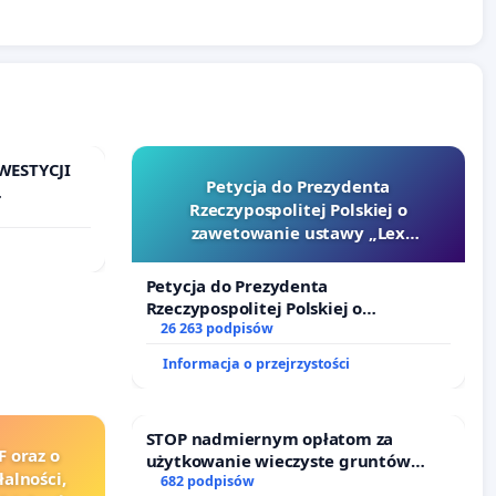
WESTYCJI
Petycja do Prezydenta
Rzeczypospolitej Polskiej o
zawetowanie ustawy „Lex
Szarlatan”
Petycja do Prezydenta
Rzeczypospolitej Polskiej o
zawetowanie ustawy „Lex Szarlatan”
26 263 podpisów
Informacja o przejrzystości
STOP nadmiernym opłatom za
F oraz o
użytkowanie wieczyste gruntów
alności,
zajmowanych przez rodzinne ogrody
682 podpisów