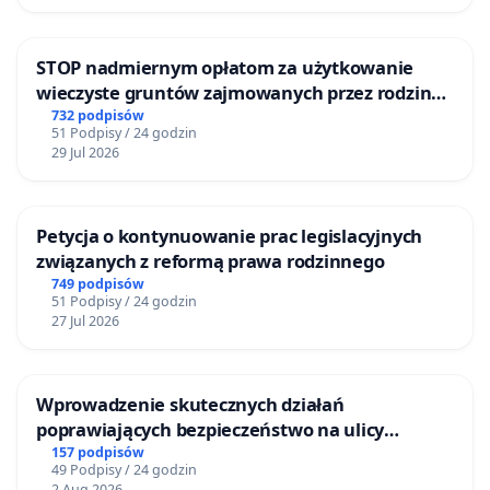
STOP nadmiernym opłatom za użytkowanie
wieczyste gruntów zajmowanych przez rodzinne
ogrody działkowe.
732 podpisów
51 Podpisy / 24 godzin
29 Jul 2026
Petycja o kontynuowanie prac legislacyjnych
związanych z reformą prawa rodzinnego
749 podpisów
51 Podpisy / 24 godzin
27 Jul 2026
Wprowadzenie skutecznych działań
poprawiających bezpieczeństwo na ulicy
Żeromskiego w Otwocku
157 podpisów
49 Podpisy / 24 godzin
2 Aug 2026