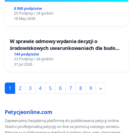
8 068 podpisów
25 Podpisy / 24 godzin
18 May 2026
W sprawie odmowy wydania decyzji o
środowiskowych uwarunkowaniach dla budowy
zakładu wytwarzania biometanu „Krynki” w
144 podpisów
23 Podpisy / 24 godzin
Ostrowiu Południowym oraz ochrony
31 Jul 2026
mieszkańców i Puszczy Knyszyńskiej
1
2
3
4
5
6
7
8
9
»
Petycjeonline.com
Zapewniamy bezpłatną platformę do publikowania petycji online.
Stwórz profesjonalną petycję on-line za pomocą naszego serwisu.
Petycje są publikowane w mediach każdego dnia, więc stworzenie