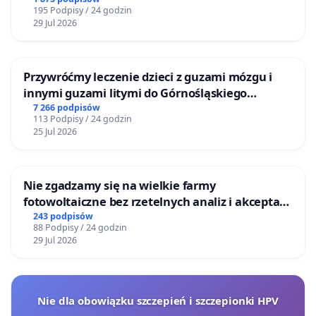
195 Podpisy / 24 godzin
29 Jul 2026
Przywróćmy leczenie dzieci z guzami mózgu i
innymi guzami litymi do Górnośląskiego
Centrum Zdrowia Dziecka w Katowicach
7 266 podpisów
113 Podpisy / 24 godzin
25 Jul 2026
Nie zgadzamy się na wielkie farmy
fotowoltaiczne bez rzetelnych analiz i akceptacji
mieszkańców
243 podpisów
88 Podpisy / 24 godzin
29 Jul 2026
Nie dla obowiązku szczepień i szczepionki HPV