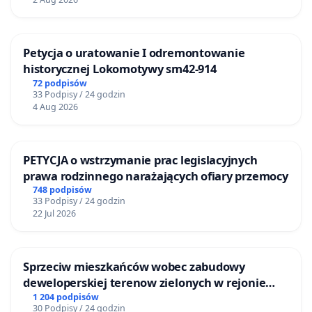
Petycja o uratowanie I odremontowanie
historycznej Lokomotywy sm42-914
72 podpisów
33 Podpisy / 24 godzin
4 Aug 2026
PETYCJA o wstrzymanie prac legislacyjnych
prawa rodzinnego narażających ofiary przemocy
748 podpisów
33 Podpisy / 24 godzin
22 Jul 2026
Sprzeciw mieszkańców wobec zabudowy
deweloperskiej terenow zielonych w rejonie
Bulwarów Straceńskich w Bielsku-Białej
1 204 podpisów
30 Podpisy / 24 godzin