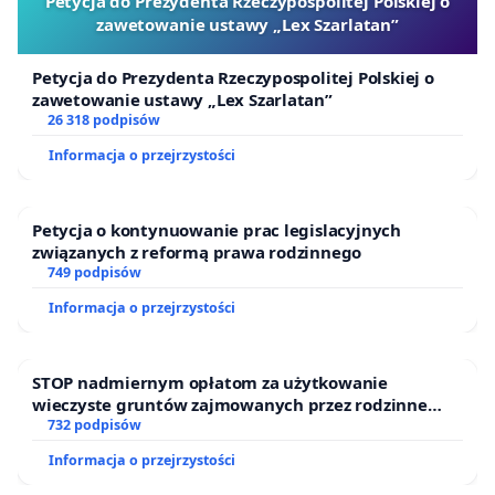
Petycja do Prezydenta Rzeczypospolitej Polskiej o
zawetowanie ustawy „Lex Szarlatan”
Petycja do Prezydenta Rzeczypospolitej Polskiej o
zawetowanie ustawy „Lex Szarlatan”
26 318 podpisów
Informacja o przejrzystości
Petycja o kontynuowanie prac legislacyjnych
związanych z reformą prawa rodzinnego
749 podpisów
Informacja o przejrzystości
STOP nadmiernym opłatom za użytkowanie
wieczyste gruntów zajmowanych przez rodzinne
ogrody działkowe.
732 podpisów
Informacja o przejrzystości