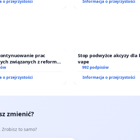
 o przejrzystości
Informacja o przejrzystości
 kontynuowanie prac
Stop podwyżce akcyzy dla 
nych związanych z reformą
vape
zinnego
sów
992 podpisów
 o przejrzystości
Informacja o przejrzystości
esz zmienić?
e. Zrobisz to samo?