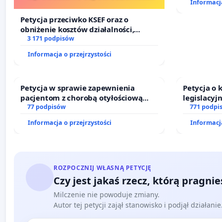
Informacja
finansowej kluczowych urzędników i
sędziów
Petycja przeciwko KSEF oraz o
obniżenie kosztów działalności,
wprowadzenie odpowiedzialności
3 171 podpisów
finansowej kluczowych urzędników i
Informacja o przejrzystości
sędziów
Petycja w sprawie zapewnienia
Petycja o
pacjentom z chorobą otyłościową
legislacyj
dostępu do kompleksowego leczenia
77 podpisów
prawa rod
771 podpi
oraz programów profilaktycznych.
Informacja o przejrzystości
Informacja
ROZPOCZNIJ WŁASNĄ PETYCJĘ
Czy jest jakaś rzecz, którą pragni
Milczenie nie powoduje zmiany.
Autor tej petycji zajął stanowisko i podjął działani