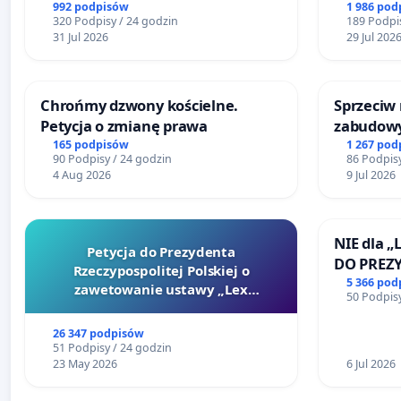
992 podpisów
1 986 pod
320 Podpisy / 24 godzin
189 Podpis
31 Jul 2026
29 Jul 202
Chrońmy dzwony kościelne.
Sprzeciw
Petycja o zmianę prawa
zabudowy
terenow z
165 podpisów
1 267 pod
90 Podpisy / 24 godzin
86 Podpisy
Bulwarów
4 Aug 2026
9 Jul 2026
Białej
NIE dla „
Petycja do Prezydenta
DO PREZ
Rzeczypospolitej Polskiej o
RZECZYPO
5 366 pod
zawetowanie ustawy „Lex
50 Podpisy
Szarlatan”
26 347 podpisów
51 Podpisy / 24 godzin
23 May 2026
6 Jul 2026