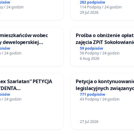
rzetelnych analiz i akcep
pisów
282 podpisów
y / 24 godzin
114 Podpisy / 24 godzin
mieszkańców
6
29 Jul 2026
 mieszkańców wobec
Prośba o obniżenie opłat
 deweloperskiej
zajęcia ZPiT Sokołowian
ielonych w rejonie
Sokołowskim Ośrodku Ku
pisów
59 podpisów
 / 24 godzin
59 Podpisy / 24 godzin
 Straceńskich w Bielsku-
6 Aug 2026
Lex Szarlatan” PETYCJA
Petycja o kontynuowani
YDENTA
legislacyjnych związanyc
SPOLITEJ POLSKIEJ
reformą prawa rodzinne
pisów
771 podpisów
 / 24 godzin
43 Podpisy / 24 godzin
27 Jul 2026