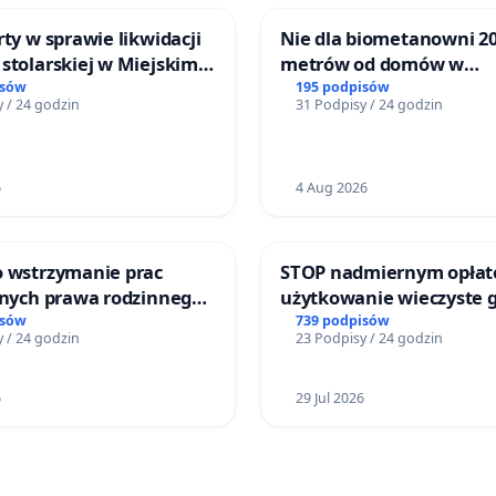
rty w sprawie likwidacji
Nie dla biometanowni 2
stolarskiej w Miejskim
metrów od domów w
Miniatura w Gdańsku
Biernatkach, gm. Wądro
isów
195 podpisów
 / 24 godzin
31 Podpisy / 24 godzin
Wielkie
6
4 Aug 2026
o wstrzymanie prac
STOP nadmiernym opłat
jnych prawa rodzinnego
użytkowanie wieczyste 
cych ofiary przemocy
zajmowanych przez rodz
isów
739 podpisów
 / 24 godzin
23 Podpisy / 24 godzin
ogrody działkowe.
6
29 Jul 2026