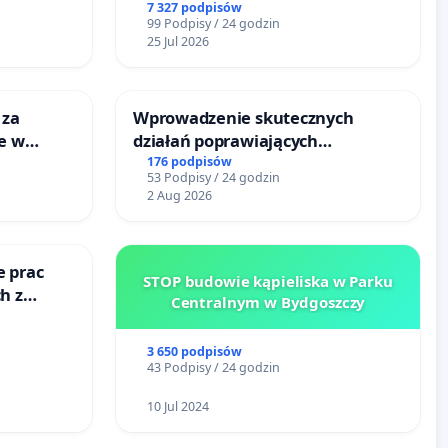
tacji
litymi do Górnośląskiego
7 327 podpisów
99 Podpisy / 24 godzin
Centrum Zdrowia Dziecka w
25 Jul 2026
Katowicach
 za
Wprowadzenie skutecznych
ie w
działań poprawiających
ltury
bezpieczeństwo na ulicy
176 podpisów
53 Podpisy / 24 godzin
Żeromskiego w Otwocku
2 Aug 2026
e prac
STOP budowie kąpieliska w Parku
h z
Centralnym w Bydgoszczy
go
3 650 podpisów
43 Podpisy / 24 godzin
10 Jul 2024