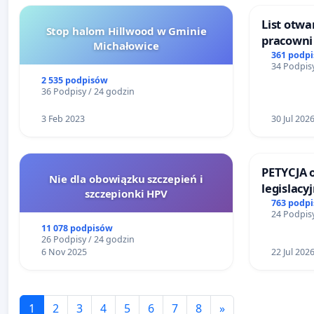
List otwa
Stop halom Hillwood w Gminie
pracowni 
Michałowice
Teatrze 
361 podp
34 Podpisy
2 535 podpisów
36 Podpisy / 24 godzin
3 Feb 2023
30 Jul 202
PETYCJA 
Nie dla obowiązku szczepień i
legislacy
szczepionki HPV
narażają
763 podp
24 Podpisy
11 078 podpisów
26 Podpisy / 24 godzin
6 Nov 2025
22 Jul 202
1
2
3
4
5
6
7
8
»