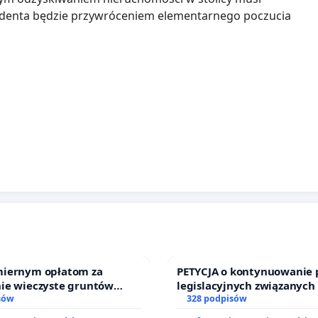
zydenta będzie przywróceniem elementarnego poczucia
iernym opłatom za
PETYCJA o kontynuowanie 
ie wieczyste gruntów
legislacyjnych związanych
ch przez rodzinne ogrody
sów
prawa rodzinnego
328 podpisów