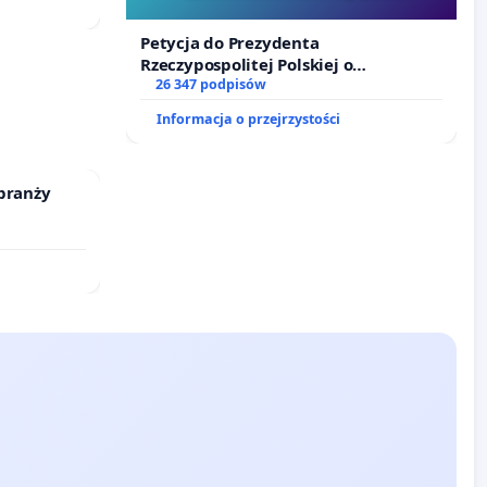
Szarlatan”
Petycja do Prezydenta
Rzeczypospolitej Polskiej o
zawetowanie ustawy „Lex Szarlatan”
26 347 podpisów
Informacja o przejrzystości
branży