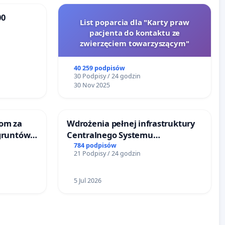
00
List poparcia dla "Karty praw
pacjenta do kontaktu ze
że
zwierzęciem towarzyszącym"
40 259 podpisów
30 Podpisy / 24 godzin
30 Nov 2025
om za
Wdrożenia pełnej infrastruktury
gruntów
Centralnego Systemu
inne
Dynamicznej Informacji
784 podpisów
21 Podpisy / 24 godzin
Pasażerskiej (CSDiP) na stacji
kolejowej w Łomży
5 Jul 2026