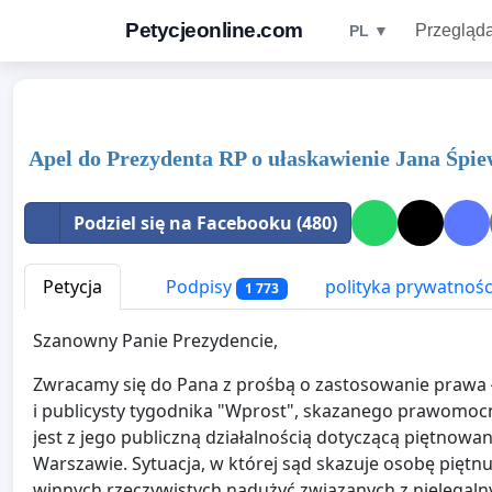
Petycjeonline.com
Przegląda
PL ▼
Apel do Prezydenta RP o ułaskawienie Jana Śpi
Podziel się na Facebooku (480)
Petycja
Podpisy
polityka prywatnośc
1 773
Szanowny Panie Prezydencie,
Zwracamy się do Pana z prośbą o zastosowanie prawa ł
i publicysty tygodnika "Wprost", skazanego prawomocni
jest z jego publiczną działalnością dotyczącą piętnowa
Warszawie. Sytuacja, w której sąd skazuje osobę piętn
winnych rzeczywistych nadużyć związanych z nielegal