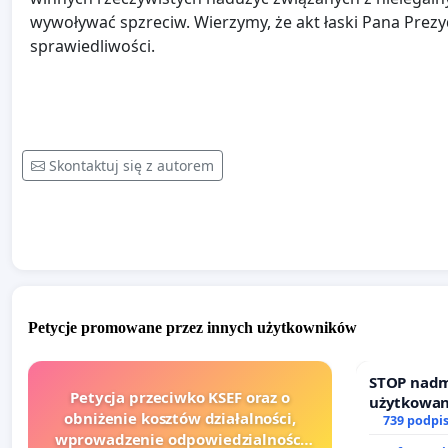
wywoływać spzreciw. Wierzymy, że akt łaski Pana Pre
sprawiedliwości.
Skontaktuj się z autorem
Petycje promowane przez innych użytkowników
STOP nadm
Petycja przeciwko KSEF oraz o
użytkowan
obniżenie kosztów działalności,
zajmowany
739 podpi
wprowadzenie odpowiedzialności
działkowe.