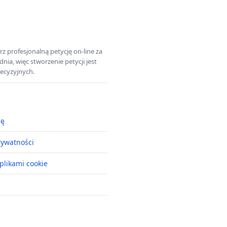
z profesjonalną petycję on-line za
a, więc stworzenie petycji jest
ecyzyjnych.
ję
rywatności
plikami cookie