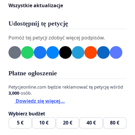
Wszystkie aktualizacje
Udostępnij tę petycję
Pomóż tej petycji zdobyć więcej podpisów.
W szczególności, prosimy o reaktywację
Płatne ogłoszenie
popularnej, a niestety zawieszonej w lipcu 2020 linii
Zakopane – Poprad, która przez wiele lat służyła
Petycjeonline.com będzie reklamować tę petycję wśród
3,000
osób.
mieszkańcom Małopolski do dojazdu na szlaki
Dowiedz się więcej...
górskie w Tatrzańskiej Łomnicy i Starym Smokowcu
oraz na
trasy rolkarskie Tatrzańska Kotlina –
Wybierz budżet
Spiska Biała – Kieżmark oraz Poprad – Strelnica –
5 €
10 €
20 €
40 €
80 €
Svit
. Linia ta wspierała również rozwój turystyki w