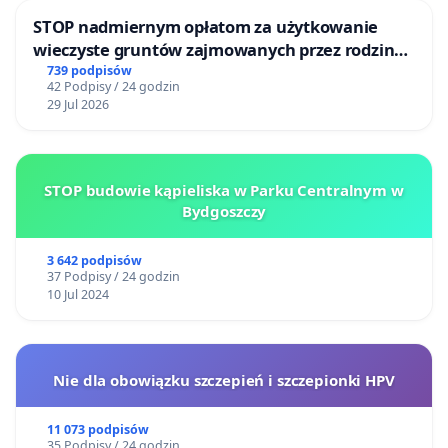
STOP nadmiernym opłatom za użytkowanie
wieczyste gruntów zajmowanych przez rodzinne
ogrody działkowe.
739 podpisów
42 Podpisy / 24 godzin
29 Jul 2026
STOP budowie kąpieliska w Parku Centralnym w
Bydgoszczy
3 642 podpisów
37 Podpisy / 24 godzin
10 Jul 2024
Nie dla obowiązku szczepień i szczepionki HPV
11 073 podpisów
35 Podpisy / 24 godzin