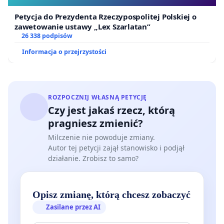
Petycja do Prezydenta Rzeczypospolitej Polskiej o
zawetowanie ustawy „Lex Szarlatan”
26 338 podpisów
Informacja o przejrzystości
To absolutnie nie może w ten sposób
ROZPOCZNIJ WŁASNĄ PETYCJĘ
funkcjonować.
Linia transgraniczna Zakopane –
Czy jest jakaś rzecz, którą
Poprad powinna być całoroczna, finansowana
pragniesz zmienić?
przez samorząd Województwa
Małopolskiego we
Milczenie nie powoduje zmiany.
Autor tej petycji zajął stanowisko i podjął
współpracy z Krajem Preszowskim, a dodatkowo w
działanie. Zrobisz to samo?
okresie 15 czerwca – 31 paździenika (gdy są
otwarte szlaki w słowackich Tatrach) powinny
funkcjonować też kursy
Zakopane – Podbanské
.
Opisz zmianę, którą chcesz zobaczyć
Kursy te umożliwią wyjście na Kasprowy Wierch lub
Zasilane przez AI
Rysy od polskiej strony, zejście z gór na stronę