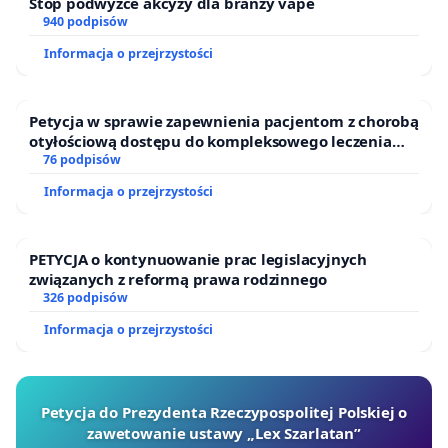
Stop podwyżce akcyzy dla branży vape
rezygnację z własnego samochodu na rzecz
940 podpisów
publicznego transportu zbiorowego? Borykające
Informacja o przejrzystości
się z olbrzymim smogiem Podhale i inne
subregiony Małopolski powinny wspierać publiczny
Petycja w sprawie zapewnienia pacjentom z chorobą
transport zbiorowy, w tym również transgraniczny.
otyłościową dostępu do kompleksowego leczenia
Tego się nie da zrobić bez dotacji, chyba że chcemy
oraz programów profilaktycznych.
76 podpisów
go oprzeć o zdezelowane, cuchnące, niebezpieczne
Informacja o przejrzystości
i jeżdżące jak chcą busy, które są niechlubną
wizytówką Małopolski i pośmiewiskiem na arenie
PETYCJA o kontynuowanie prac legislacyjnych
międzynarodowej – nabijają się z nich nawet nasi
związanych z reformą prawa rodzinnego
sąsiedzi Słowacy.
326 podpisów
Informacja o przejrzystości
Petycja do Prezydenta Rzeczypospolitej Polskiej o
zawetowanie ustawy „Lex Szarlatan”