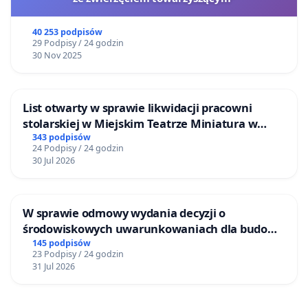
40 253 podpisów
29 Podpisy / 24 godzin
30 Nov 2025
List otwarty w sprawie likwidacji pracowni
stolarskiej w Miejskim Teatrze Miniatura w
Gdańsku
343 podpisów
24 Podpisy / 24 godzin
30 Jul 2026
W sprawie odmowy wydania decyzji o
środowiskowych uwarunkowaniach dla budowy
zakładu wytwarzania biometanu „Krynki” w
145 podpisów
23 Podpisy / 24 godzin
Ostrowiu Południowym oraz ochrony
31 Jul 2026
mieszkańców i Puszczy Knyszyńskiej