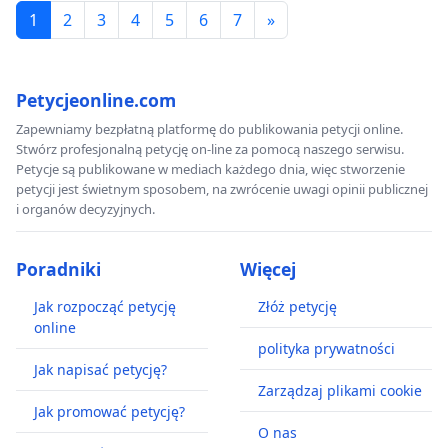
1
2
3
4
5
6
7
»
Petycjeonline.com
Zapewniamy bezpłatną platformę do publikowania petycji online.
Stwórz profesjonalną petycję on-line za pomocą naszego serwisu.
Petycje są publikowane w mediach każdego dnia, więc stworzenie
petycji jest świetnym sposobem, na zwrócenie uwagi opinii publicznej
i organów decyzyjnych.
Poradniki
Więcej
Jak rozpocząć petycję
Złóż petycję
online
polityka prywatności
Jak napisać petycję?
Zarządzaj plikami cookie
Jak promować petycję?
O nas