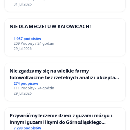
Na stronie „
Polska – Słowacja – autobusy
”
31 Jul 2026
Na grupie „
Zakopane – dyskusje o wspólnych
sprawach
”
NIE DLA MECZETU W KATOWICACH!
1 957 podpisów
209 Podpisy / 24 godzin
29 Jul 2026
Nie zgadzamy się na wielkie farmy
fotowoltaiczne bez rzetelnych analiz i akceptacji
mieszkańców
274 podpisów
111 Podpisy / 24 godzin
29 Jul 2026
Przywróćmy leczenie dzieci z guzami mózgu i
innymi guzami litymi do Górnośląskiego
Centrum Zdrowia Dziecka w Katowicach
7 298 podpisów