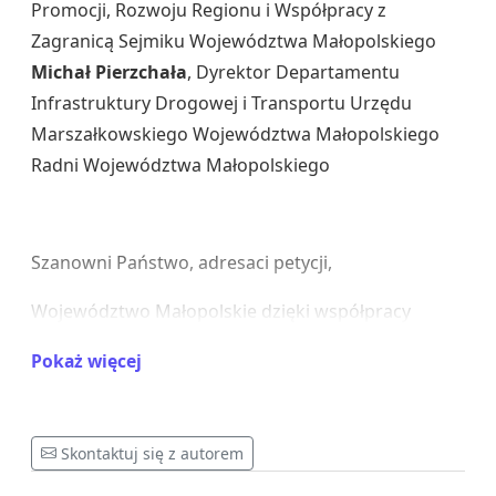
Promocji, Rozwoju Regionu i Współpracy z
Zagranicą Sejmiku Województwa Małopolskiego
Michał Pierzchała
, Dyrektor Departamentu
Infrastruktury Drogowej i Transportu Urzędu
Marszałkowskiego Województwa Małopolskiego
Radni Województwa Małopolskiego
Szanowni Państwo, adresaci petycji,
Województwo Małopolskie dzięki współpracy
różnych środowisk i Państwa osobistym
Pokaż więcej
zaangażowaniu jako pierwszy region w Polsce
uruchomiło wojewódzką linię transgraniczną
użyteczności publicznej, dotowaną ze środków
Skontaktuj się z autorem
budżetu województwa i rządowego Funduszu