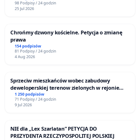
98 Podpisy / 24 godzin
25 Jul 2026
Chrońmy dzwony kościelne. Petycja o zmianę
prawa
154 podpisów
81 Podpisy / 24 godzin
4 Aug 2026
Sprzeciw mieszkańców wobec zabudowy
deweloperskiej terenow zielonych w rejonie
Bulwarów Straceńskich w Bielsku-Białej
1 250 podpisów
71 Podpisy / 24 godzin
9 Jul 2026
NIE dla „Lex Szarlatan” PETYCJA DO
PREZYDENTA RZECZYPOSPOLITEJ POLSKIEJ