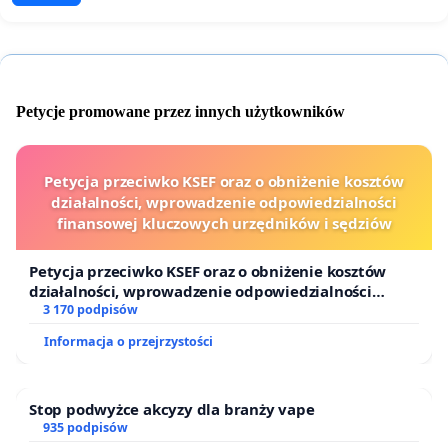
Petycje promowane przez innych użytkowników
Petycja przeciwko KSEF oraz o obniżenie kosztów
działalności, wprowadzenie odpowiedzialności
finansowej kluczowych urzędników i sędziów
Petycja przeciwko KSEF oraz o obniżenie kosztów
działalności, wprowadzenie odpowiedzialności
finansowej kluczowych urzędników i sędziów
3 170 podpisów
Informacja o przejrzystości
Stop podwyżce akcyzy dla branży vape
935 podpisów