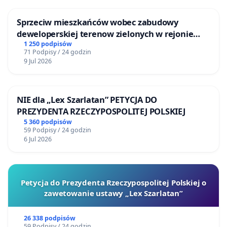
Sprzeciw mieszkańców wobec zabudowy
deweloperskiej terenow zielonych w rejonie
Bulwarów Straceńskich w Bielsku-Białej
1 250 podpisów
71 Podpisy / 24 godzin
9 Jul 2026
NIE dla „Lex Szarlatan” PETYCJA DO
PREZYDENTA RZECZYPOSPOLITEJ POLSKIEJ
5 360 podpisów
59 Podpisy / 24 godzin
6 Jul 2026
Petycja do Prezydenta Rzeczypospolitej Polskiej o
zawetowanie ustawy „Lex Szarlatan”
26 338 podpisów
59 Podpisy / 24 godzin