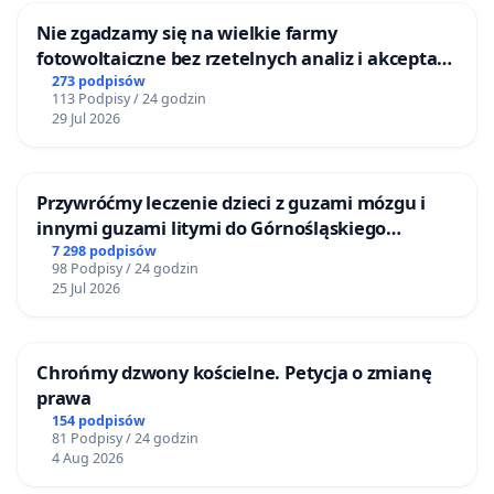
Nie zgadzamy się na wielkie farmy
fotowoltaiczne bez rzetelnych analiz i akceptacji
mieszkańców
273 podpisów
113 Podpisy / 24 godzin
29 Jul 2026
Przywróćmy leczenie dzieci z guzami mózgu i
innymi guzami litymi do Górnośląskiego
Centrum Zdrowia Dziecka w Katowicach
7 298 podpisów
98 Podpisy / 24 godzin
25 Jul 2026
Chrońmy dzwony kościelne. Petycja o zmianę
prawa
154 podpisów
81 Podpisy / 24 godzin
4 Aug 2026