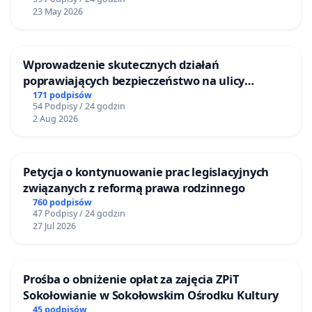
23 May 2026
Wprowadzenie skutecznych działań
poprawiających bezpieczeństwo na ulicy
Żeromskiego w Otwocku
171 podpisów
54 Podpisy / 24 godzin
2 Aug 2026
Petycja o kontynuowanie prac legislacyjnych
związanych z reformą prawa rodzinnego
760 podpisów
47 Podpisy / 24 godzin
27 Jul 2026
Prośba o obniżenie opłat za zajęcia ZPiT
Sokołowianie w Sokołowskim Ośrodku Kultury
45 podpisów