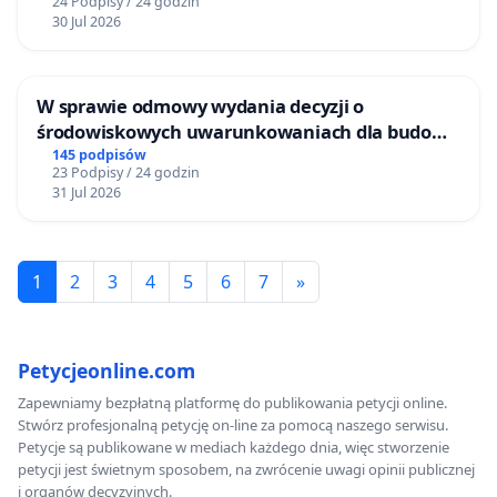
24 Podpisy / 24 godzin
30 Jul 2026
W sprawie odmowy wydania decyzji o
środowiskowych uwarunkowaniach dla budowy
zakładu wytwarzania biometanu „Krynki” w
145 podpisów
23 Podpisy / 24 godzin
Ostrowiu Południowym oraz ochrony
31 Jul 2026
mieszkańców i Puszczy Knyszyńskiej
1
2
3
4
5
6
7
»
Petycjeonline.com
Zapewniamy bezpłatną platformę do publikowania petycji online.
Stwórz profesjonalną petycję on-line za pomocą naszego serwisu.
Petycje są publikowane w mediach każdego dnia, więc stworzenie
petycji jest świetnym sposobem, na zwrócenie uwagi opinii publicznej
i organów decyzyjnych.