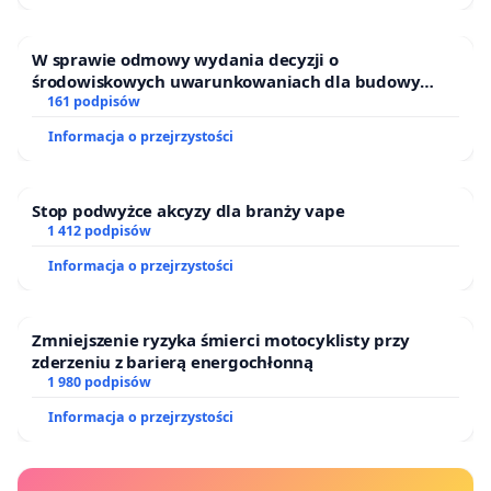
W sprawie odmowy wydania decyzji o
środowiskowych uwarunkowaniach dla budowy
zakładu wytwarzania biometanu „Krynki” w
161 podpisów
Ostrowiu Południowym oraz ochrony mieszkańców i
Informacja o przejrzystości
Puszczy Knyszyńskiej
Stop podwyżce akcyzy dla branży vape
1 412 podpisów
Informacja o przejrzystości
Zmniejszenie ryzyka śmierci motocyklisty przy
zderzeniu z barierą energochłonną
1 980 podpisów
Informacja o przejrzystości