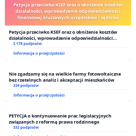
Petycja przeciwko KSEF oraz o obniżenie kosztów
działalności, wprowadzenie odpowiedzialności
finansowej kluczowych urzędników i sędziów
Petycja przeciwko KSEF oraz o obniżenie kosztów
działalności, wprowadzenie odpowiedzialności
finansowej kluczowych urzędników i sędziów
3 178 podpisów
Informacja o przejrzystości
Nie zgadzamy się na wielkie farmy fotowoltaiczne
bez rzetelnych analiz i akceptacji mieszkańców
334 podpisów
Informacja o przejrzystości
PETYCJA o kontynuowanie prac legislacyjnych
związanych z reformą prawa rodzinnego
332 podpisów