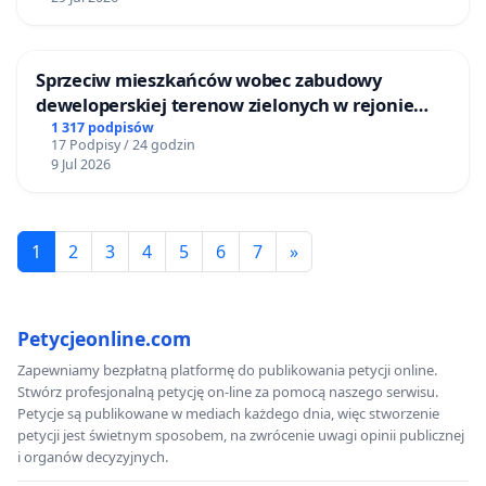
Sprzeciw mieszkańców wobec zabudowy
deweloperskiej terenow zielonych w rejonie
Bulwarów Straceńskich w Bielsku-Białej
1 317 podpisów
17 Podpisy / 24 godzin
9 Jul 2026
1
2
3
4
5
6
7
»
Petycjeonline.com
Zapewniamy bezpłatną platformę do publikowania petycji online.
Stwórz profesjonalną petycję on-line za pomocą naszego serwisu.
Petycje są publikowane w mediach każdego dnia, więc stworzenie
petycji jest świetnym sposobem, na zwrócenie uwagi opinii publicznej
i organów decyzyjnych.