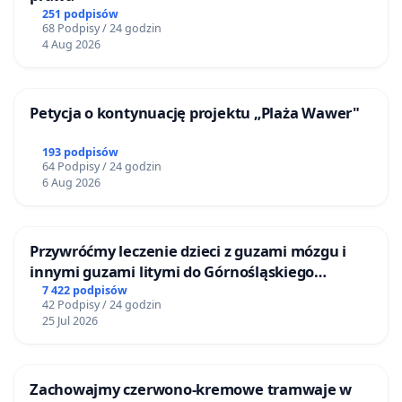
251 podpisów
68 Podpisy / 24 godzin
4 Aug 2026
Petycja o kontynuację projektu „Plaża Wawer"
193 podpisów
64 Podpisy / 24 godzin
6 Aug 2026
Przywróćmy leczenie dzieci z guzami mózgu i
innymi guzami litymi do Górnośląskiego
Centrum Zdrowia Dziecka w Katowicach
7 422 podpisów
42 Podpisy / 24 godzin
25 Jul 2026
Zachowajmy czerwono-kremowe tramwaje w