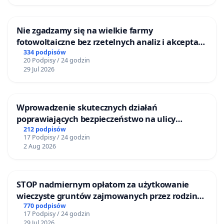
Nie zgadzamy się na wielkie farmy
fotowoltaiczne bez rzetelnych analiz i akceptacji
mieszkańców
334 podpisów
20 Podpisy / 24 godzin
29 Jul 2026
Wprowadzenie skutecznych działań
poprawiających bezpieczeństwo na ulicy
Żeromskiego w Otwocku
212 podpisów
17 Podpisy / 24 godzin
2 Aug 2026
STOP nadmiernym opłatom za użytkowanie
wieczyste gruntów zajmowanych przez rodzinne
ogrody działkowe.
770 podpisów
17 Podpisy / 24 godzin
29 Jul 2026