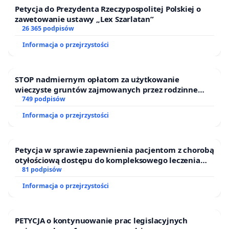
Petycja do Prezydenta Rzeczypospolitej Polskiej o
zawetowanie ustawy „Lex Szarlatan”
26 365 podpisów
Informacja o przejrzystości
STOP nadmiernym opłatom za użytkowanie
wieczyste gruntów zajmowanych przez rodzinne
ogrody działkowe.
749 podpisów
Informacja o przejrzystości
Petycja w sprawie zapewnienia pacjentom z chorobą
otyłościową dostępu do kompleksowego leczenia
oraz programów profilaktycznych.
81 podpisów
Informacja o przejrzystości
PETYCJA o kontynuowanie prac legislacyjnych