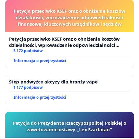
Petycja przeciwko KSEF oraz o obniżenie kosztów
działalności, wprowadzenie odpowiedzialności
finansowej kluczowych urzędników i sędziów
Petycja przeciwko KSEF oraz o obniżenie kosztów
działalności, wprowadzenie odpowiedzialności
finansowej kluczowych urzędników i sędziów
3 172 podpisów
Informacja o przejrzystości
Stop podwyżce akcyzy dla branży vape
1 177 podpisów
Informacja o przejrzystości
Petycja do Prezydenta Rzeczypospolitej Polskiej o
zawetowanie ustawy „Lex Szarlatan”