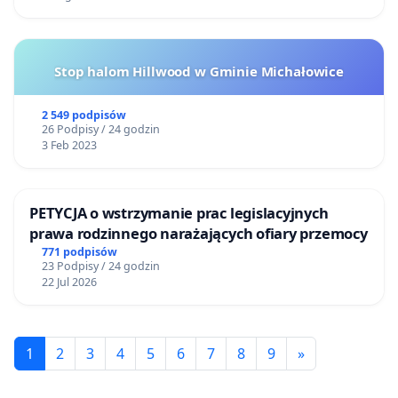
Stop halom Hillwood w Gminie Michałowice
2 549 podpisów
26 Podpisy / 24 godzin
3 Feb 2023
PETYCJA o wstrzymanie prac legislacyjnych
prawa rodzinnego narażających ofiary przemocy
771 podpisów
23 Podpisy / 24 godzin
22 Jul 2026
1
2
3
4
5
6
7
8
9
»