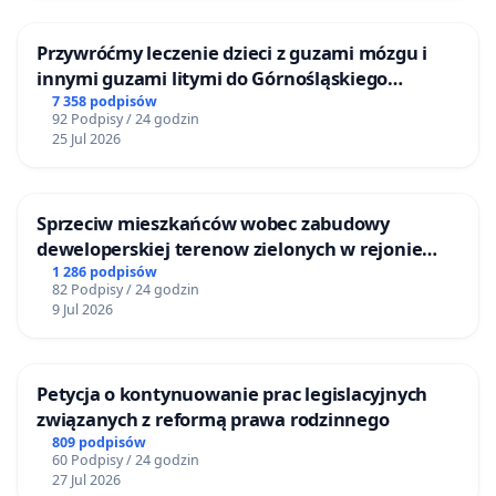
Przywróćmy leczenie dzieci z guzami mózgu i
innymi guzami litymi do Górnośląskiego
Centrum Zdrowia Dziecka w Katowicach
7 358 podpisów
92 Podpisy / 24 godzin
25 Jul 2026
Sprzeciw mieszkańców wobec zabudowy
deweloperskiej terenow zielonych w rejonie
Bulwarów Straceńskich w Bielsku-Białej
1 286 podpisów
82 Podpisy / 24 godzin
9 Jul 2026
Petycja o kontynuowanie prac legislacyjnych
związanych z reformą prawa rodzinnego
809 podpisów
60 Podpisy / 24 godzin
27 Jul 2026