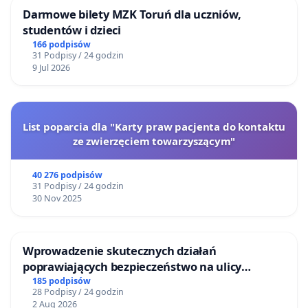
Darmowe bilety MZK Toruń dla uczniów,
studentów i dzieci
166 podpisów
31 Podpisy / 24 godzin
9 Jul 2026
List poparcia dla "Karty praw pacjenta do kontaktu
ze zwierzęciem towarzyszącym"
40 276 podpisów
31 Podpisy / 24 godzin
30 Nov 2025
Wprowadzenie skutecznych działań
poprawiających bezpieczeństwo na ulicy
Żeromskiego w Otwocku
185 podpisów
28 Podpisy / 24 godzin
2 Aug 2026