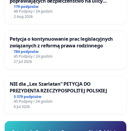
poprawiających bezpieczeństwo na ulicy
Żeromskiego w Otwocku
179 podpisów
48 Podpisy / 24 godzin
2 Aug 2026
Petycja o kontynuowanie prac legislacyjnych
związanych z reformą prawa rodzinnego
784 podpisów
45 Podpisy / 24 godzin
27 Jul 2026
NIE dla „Lex Szarlatan” PETYCJA DO
PREZYDENTA RZECZYPOSPOLITEJ POLSKIEJ
5 379 podpisów
45 Podpisy / 24 godzin
6 Jul 2026