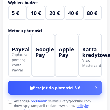
Wybierz budżet
5 €
10 €
20 €
40 €
80 €
Metoda płatności
PayPal
Google
Apple
Karta
Pay
Pay
kredytow
Zapłać za
pomocą
Visa,
konta
Mastercard
PayPal
Przejdź do płatności 5 €
Akceptuję
regulamin
serwisu Petycjeonline.com
dotyczący kampanii reklamowych oraz
politykę