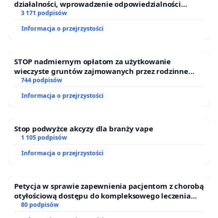
działalności, wprowadzenie odpowiedzialności
finansowej kluczowych urzędników i sędziów
3 171 podpisów
Informacja o przejrzystości
STOP nadmiernym opłatom za użytkowanie
wieczyste gruntów zajmowanych przez rodzinne
ogrody działkowe.
744 podpisów
Informacja o przejrzystości
Stop podwyżce akcyzy dla branży vape
1 105 podpisów
Informacja o przejrzystości
Petycja w sprawie zapewnienia pacjentom z chorobą
otyłościową dostępu do kompleksowego leczenia
oraz programów profilaktycznych.
80 podpisów