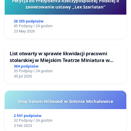
Petycja do Prezydenta Rzeczypospolitej Polskiej o
zawetowanie ustawy „Lex Szarlatan”
26 355 podpisów
45 Podpisy / 24 godzin
23 May 2026
List otwarty w sprawie likwidacji pracowni
stolarskiej w Miejskim Teatrze Miniatura w
Gdańsku
364 podpisów
35 Podpisy / 24 godzin
30 Jul 2026
Stop halom Hillwood w Gminie Michałowice
2 541 podpisów
32 Podpisy / 24 godzin
3 Feb 2023