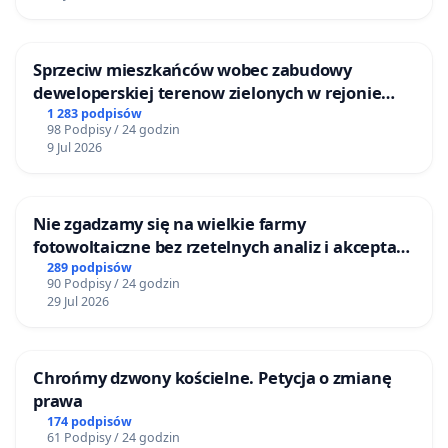
Sprzeciw mieszkańców wobec zabudowy
deweloperskiej terenow zielonych w rejonie
Bulwarów Straceńskich w Bielsku-Białej
1 283 podpisów
98 Podpisy / 24 godzin
9 Jul 2026
Nie zgadzamy się na wielkie farmy
fotowoltaiczne bez rzetelnych analiz i akceptacji
mieszkańców
289 podpisów
90 Podpisy / 24 godzin
29 Jul 2026
Chrońmy dzwony kościelne. Petycja o zmianę
prawa
174 podpisów
61 Podpisy / 24 godzin