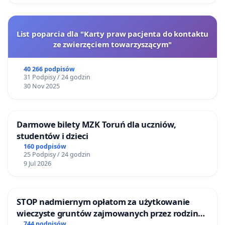
List poparcia dla "Karty praw pacjenta do kontaktu
ze zwierzęciem towarzyszącym"
40 266 podpisów
31 Podpisy / 24 godzin
30 Nov 2025
Darmowe bilety MZK Toruń dla uczniów,
studentów i dzieci
160 podpisów
25 Podpisy / 24 godzin
9 Jul 2026
STOP nadmiernym opłatom za użytkowanie
wieczyste gruntów zajmowanych przez rodzinne
ogrody działkowe.
744 podpisów