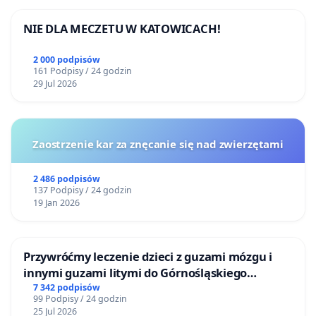
NIE DLA MECZETU W KATOWICACH!
2 000 podpisów
161 Podpisy / 24 godzin
29 Jul 2026
Zaostrzenie kar za znęcanie się nad zwierzętami
2 486 podpisów
137 Podpisy / 24 godzin
19 Jan 2026
Przywróćmy leczenie dzieci z guzami mózgu i
innymi guzami litymi do Górnośląskiego
Centrum Zdrowia Dziecka w Katowicach
7 342 podpisów
99 Podpisy / 24 godzin
25 Jul 2026