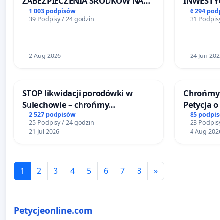
ZABEZPIECZENIA ŚRODKÓW NA
INWESTYC
FUNKCJONOWANIE SCHRONISKA
ŁAGIEWN
1 003 podpisów
6 294 pod
39 Podpisy / 24 godzin
31 Podpisy
DLA BEZDOMNYCH ZWIERZĄT W
SKARYSZEWIE
2 Aug 2026
24 Jun 202
STOP likwidacji porodówki w
Chrońmy 
Sulechowie – chrońmy
Petycja 
bezpieczeństwo matek i
2 527 podpisów
85 podpi
25 Podpisy / 24 godzin
23 Podpisy
noworodków
21 Jul 2026
4 Aug 202
1
2
3
4
5
6
7
8
»
Petycjeonline.com