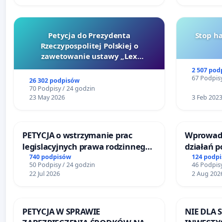
Petycja do Prezydenta
Stop h
Rzeczypospolitej Polskiej o
zawetowanie ustawy „Lex
Szarlatan”
2 507 pod
67 Podpisy
26 302 podpisów
70 Podpisy / 24 godzin
23 May 2026
3 Feb 202
PETYCJA o wstrzymanie prac
Wprowadz
legislacyjnych prawa rodzinnego
działań 
narażających ofiary przemocy
bezpiecze
740 podpisów
124 podp
50 Podpisy / 24 godzin
46 Podpisy
Żeromski
22 Jul 2026
2 Aug 202
PETYCJA W SPRAWIE
NIE DLA