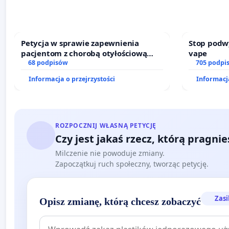
Petycja w sprawie zapewnienia
Stop podw
pacjentom z chorobą otyłościową
vape
dostępu do kompleksowego leczenia
68 podpisów
705 podpi
oraz programów profilaktycznych.
Informacja o przejrzystości
Informacja
ROZPOCZNIJ WŁASNĄ PETYCJĘ
Czy jest jakaś rzecz, którą pragni
Milczenie nie powoduje zmiany.
Zapoczątkuj ruch społeczny, tworząc petycję.
Zasi
Opisz zmianę, którą chcesz zobaczyć