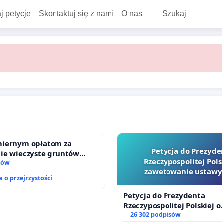
j petycje
Skontaktuj się z nami
O nas
Szukaj
iernym opłatom za
Petycja do Prezyde
ie wieczyste gruntów
Rzeczypospolitej Pols
ch przez rodzinne ogrody
sów
zawetowanie ustawy
 o przejrzystości
Szarlatan”
Petycja do Prezydenta
Rzeczypospolitej Polskiej o
zawetowanie ustawy „Lex 
26 302 podpisów