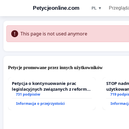
Petycjeonline.com
Przegląda
PL ▼
This page is not used anymore
Petycje promowane przez innych użytkowników
Petycja o kontynuowanie prac
STOP nadm
legislacyjnych związanych z reformą
użytkowan
prawa rodzinnego
731 podpisów
zajmowany
719 podpi
działkowe.
Informacja o przejrzystości
Informacja