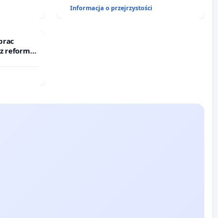
finansowej kluczowych urzędników i
Informacja o przejrzystości
sędziów
prac
 z reformą