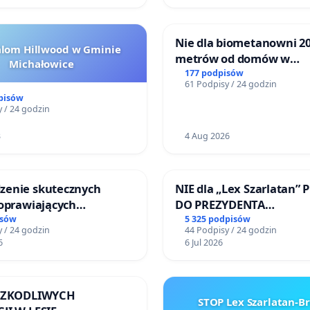
Nie dla biometanowni 2
alom Hillwood w Gminie
metrów od domów w
Michałowice
Biernatkach, gm. Wądro
177 podpisów
61 Podpisy / 24 godzin
Wielkie
pisów
 / 24 godzin
3
4 Aug 2026
enie skutecznych
NIE dla „Lex Szarlatan” 
poprawiających
DO PREZYDENTA
ństwo na ulicy
RZECZYPOSPOLITEJ POLS
isów
5 325 podpisów
 / 24 godzin
44 Podpisy / 24 godzin
ego w Otwocku
6
6 Jul 2026
 SZKODLIWYCH
STOP Lex Szarlatan-