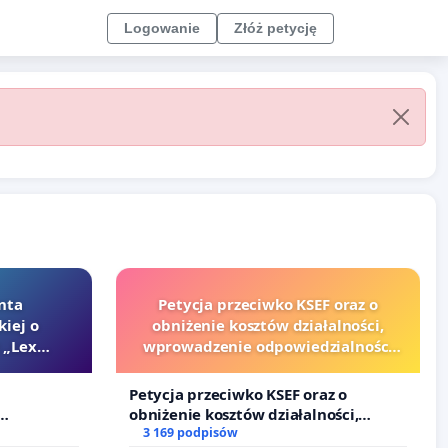
Logowanie
Złóż petycję
nta
Petycja przeciwko KSEF oraz o
kiej o
obniżenie kosztów działalności,
 „Lex
wprowadzenie odpowiedzialności
finansowej kluczowych urzędników i
sędziów
Petycja przeciwko KSEF oraz o
obniżenie kosztów działalności,
Szarlatan”
wprowadzenie odpowiedzialności
3 169 podpisów