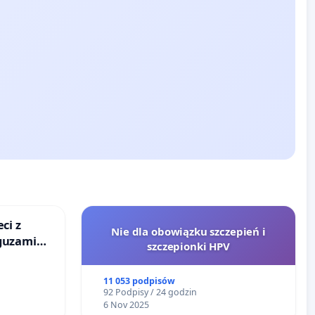
ci z
Nie dla obowiązku szczepień i
guzami
szczepionki HPV
o
ka w
11 053 podpisów
92 Podpisy / 24 godzin
6 Nov 2025