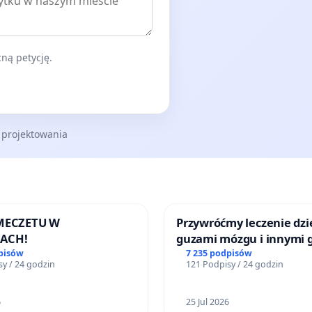
ną petycję.
 projektowania
 MECZETU W
Przywróćmy leczenie dzie
ACH!
guzami mózgu i innymi 
litymi do Górnośląskieg
pisów
7 235 podpisów
y / 24 godzin
121 Podpisy / 24 godzin
Centrum Zdrowia Dziec
Katowicach
6
25 Jul 2026