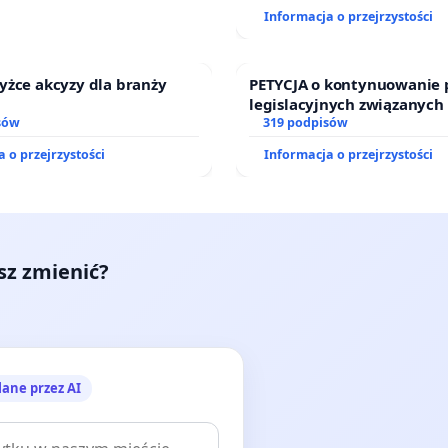
Informacja o przejrzystości
yżce akcyzy dla branży
PETYCJA o kontynuowanie 
legislacyjnych związanych
sów
prawa rodzinnego
319 podpisów
 o przejrzystości
Informacja o przejrzystości
esz zmienić?
lane przez AI