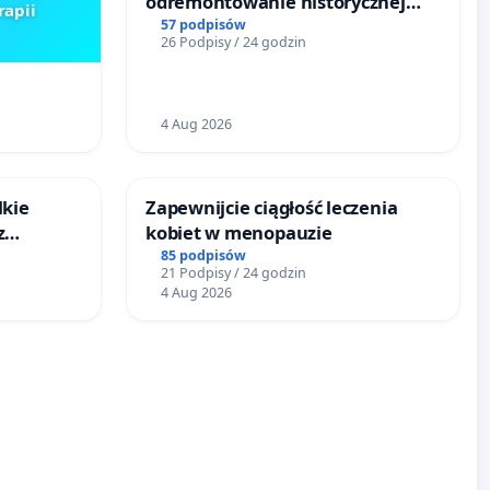
odremontowanie historycznej
rapii
Lokomotywy sm42-914
57 podpisów
26 Podpisy / 24 godzin
4 Aug 2026
lkie
Zapewnijcie ciągłość leczenia
z
kobiet w menopauzie
tacji
85 podpisów
21 Podpisy / 24 godzin
4 Aug 2026