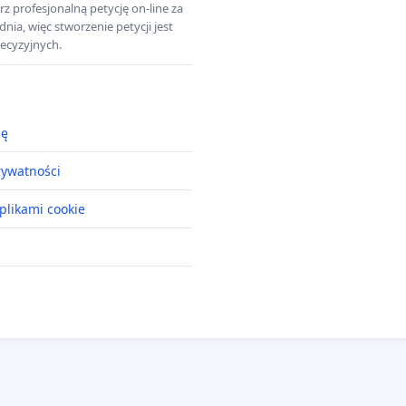
z profesjonalną petycję on-line za
a, więc stworzenie petycji jest
ecyzyjnych.
ję
rywatności
plikami cookie