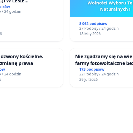
JI W LESIE
Wolności Wyboru Te
ICKIM I ARTURÓWKU
pisów
Naturalnych !
 / 24 godzin
8 062 podpisów
27 Podpisy / 24 godzin
6
18 May 2026
dzwony kościelne.
Nie zgadzamy się na wie
o zmianę prawa
farmy fotowoltaiczne be
rzetelnych analiz i akcep
sów
173 podpisów
 / 24 godzin
22 Podpisy / 24 godzin
mieszkańców
6
29 Jul 2026