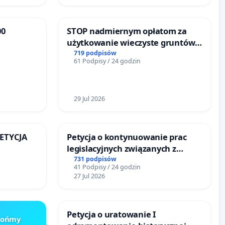
00
STOP nadmiernym opłatom za
użytkowanie wieczyste gruntów
że
zajmowanych przez rodzinne
719 podpisów
61 Podpisy / 24 godzin
ogrody działkowe.
29 Jul 2026
PETYCJA
Petycja o kontynuowanie prac
legislacyjnych związanych z
KIEJ
reformą prawa rodzinnego
731 podpisów
41 Podpisy / 24 godzin
27 Jul 2026
Petycja o uratowanie I
Brońmy