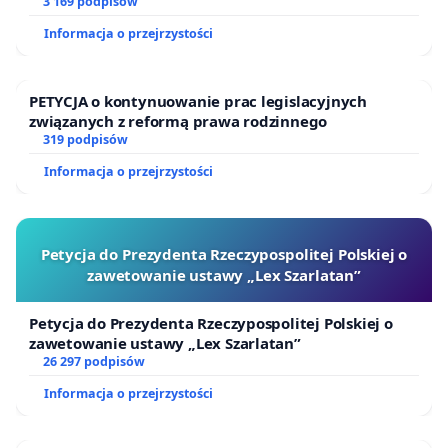
finansowej kluczowych urzędników i sędziów
3 169 podpisów
Informacja o przejrzystości
PETYCJA o kontynuowanie prac legislacyjnych
związanych z reformą prawa rodzinnego
319 podpisów
Informacja o przejrzystości
Petycja do Prezydenta Rzeczypospolitej Polskiej o
zawetowanie ustawy „Lex Szarlatan”
Petycja do Prezydenta Rzeczypospolitej Polskiej o
zawetowanie ustawy „Lex Szarlatan”
26 297 podpisów
Informacja o przejrzystości