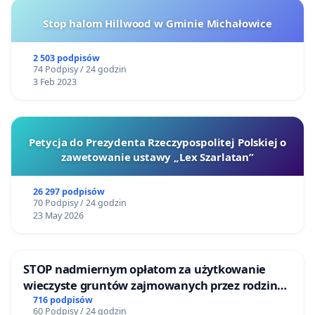
Stop halom Hillwood w Gminie Michałowice
2 503 podpisów
74 Podpisy / 24 godzin
3 Feb 2023
Petycja do Prezydenta Rzeczypospolitej Polskiej o
zawetowanie ustawy „Lex Szarlatan”
26 297 podpisów
70 Podpisy / 24 godzin
23 May 2026
STOP nadmiernym opłatom za użytkowanie
wieczyste gruntów zajmowanych przez rodzinne
ogrody działkowe.
716 podpisów
60 Podpisy / 24 godzin