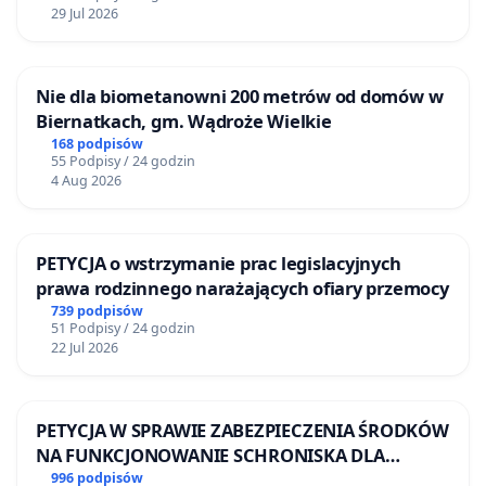
29 Jul 2026
Nie dla biometanowni 200 metrów od domów w
Biernatkach, gm. Wądroże Wielkie
168 podpisów
55 Podpisy / 24 godzin
4 Aug 2026
PETYCJA o wstrzymanie prac legislacyjnych
prawa rodzinnego narażających ofiary przemocy
739 podpisów
51 Podpisy / 24 godzin
22 Jul 2026
PETYCJA W SPRAWIE ZABEZPIECZENIA ŚRODKÓW
NA FUNKCJONOWANIE SCHRONISKA DLA
BEZDOMNYCH ZWIERZĄT W SKARYSZEWIE
996 podpisów