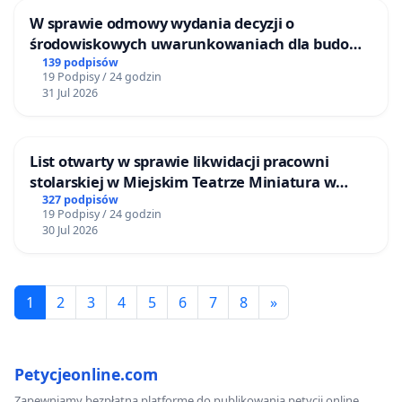
W sprawie odmowy wydania decyzji o
środowiskowych uwarunkowaniach dla budowy
zakładu wytwarzania biometanu „Krynki” w
139 podpisów
19 Podpisy / 24 godzin
Ostrowiu Południowym oraz ochrony
31 Jul 2026
mieszkańców i Puszczy Knyszyńskiej
List otwarty w sprawie likwidacji pracowni
stolarskiej w Miejskim Teatrze Miniatura w
Gdańsku
327 podpisów
19 Podpisy / 24 godzin
30 Jul 2026
1
2
3
4
5
6
7
8
»
Petycjeonline.com
Zapewniamy bezpłatną platformę do publikowania petycji online.