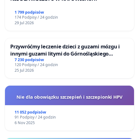
1 799 podpisów
174 Podpisy / 24 godzin
29 Jul 2026
Przywróćmy leczenie dzieci z guzami mózgu i
innymi guzami litymi do Górnośląskiego
Centrum Zdrowia Dziecka w Katowicach
7 230 podpisów
120 Podpisy / 24 godzin
25 Jul 2026
Nie dla obowiązku szczepień i szczepionki HPV
11 052 podpisów
91 Podpisy / 24 godzin
6 Nov 2025