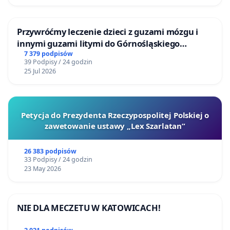
Przywróćmy leczenie dzieci z guzami mózgu i
innymi guzami litymi do Górnośląskiego
Centrum Zdrowia Dziecka w Katowicach
7 379 podpisów
39 Podpisy / 24 godzin
25 Jul 2026
Petycja do Prezydenta Rzeczypospolitej Polskiej o
zawetowanie ustawy „Lex Szarlatan”
26 383 podpisów
33 Podpisy / 24 godzin
23 May 2026
NIE DLA MECZETU W KATOWICACH!