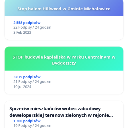
Stop halom Hillwood w Gminie Michałowice
2 558 podpisów
22 Podpisy / 24 godzin
3 Feb 2023
STOP budowie kąpieliska w Parku Centralnym w
Bydgoszczy
3 679 podpisów
21 Podpisy / 24 godzin
10 Jul 2024
Sprzeciw mieszkańców wobec zabudowy
deweloperskiej terenow zielonych w rejonie
Bulwarów Straceńskich w Bielsku-Białej
1 300 podpisów
19 Podpisy / 24 godzin