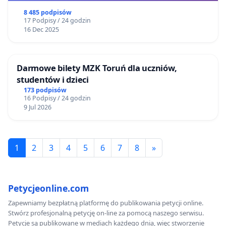
8 485 podpisów
17 Podpisy / 24 godzin
16 Dec 2025
Darmowe bilety MZK Toruń dla uczniów,
studentów i dzieci
173 podpisów
16 Podpisy / 24 godzin
9 Jul 2026
1
2
3
4
5
6
7
8
»
Petycjeonline.com
Zapewniamy bezpłatną platformę do publikowania petycji online.
Stwórz profesjonalną petycję on-line za pomocą naszego serwisu.
Petycje są publikowane w mediach każdego dnia, więc stworzenie