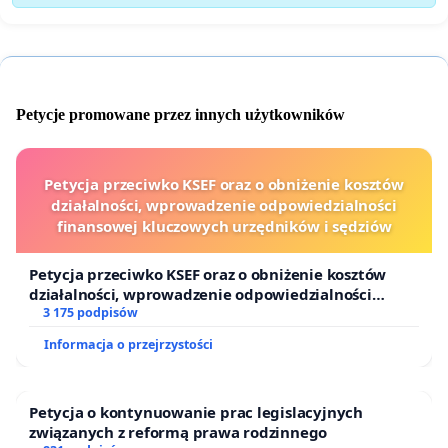
Petycje promowane przez innych użytkowników
Petycja przeciwko KSEF oraz o obniżenie kosztów
działalności, wprowadzenie odpowiedzialności
finansowej kluczowych urzędników i sędziów
Petycja przeciwko KSEF oraz o obniżenie kosztów
działalności, wprowadzenie odpowiedzialności
finansowej kluczowych urzędników i sędziów
3 175 podpisów
Informacja o przejrzystości
Petycja o kontynuowanie prac legislacyjnych
związanych z reformą prawa rodzinnego