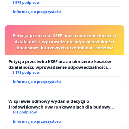
1 979 podpisów
Informacja o przejrzystości
Petycja przeciwko KSEF oraz o obniżenie kosztów
działalności, wprowadzenie odpowiedzialności
finansowej kluczowych urzędników i sędziów
Petycja przeciwko KSEF oraz o obniżenie kosztów
działalności, wprowadzenie odpowiedzialności
finansowej kluczowych urzędników i sędziów
3 178 podpisów
Informacja o przejrzystości
W sprawie odmowy wydania decyzji o
środowiskowych uwarunkowaniach dla budowy
zakładu wytwarzania biometanu „Krynki” w
161 podpisów
Ostrowiu Południowym oraz ochrony mieszkańców i
Informacja o przejrzystości
Puszczy Knyszyńskiej