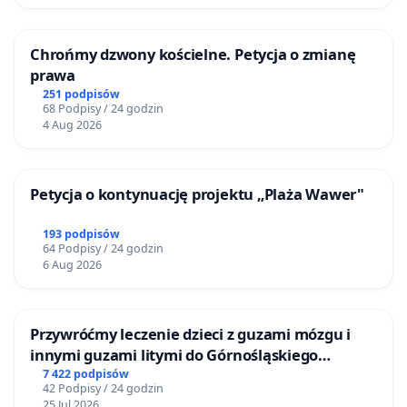
Chrońmy dzwony kościelne. Petycja o zmianę
prawa
251 podpisów
68 Podpisy / 24 godzin
4 Aug 2026
Petycja o kontynuację projektu „Plaża Wawer"
193 podpisów
64 Podpisy / 24 godzin
6 Aug 2026
Przywróćmy leczenie dzieci z guzami mózgu i
innymi guzami litymi do Górnośląskiego
Centrum Zdrowia Dziecka w Katowicach
7 422 podpisów
42 Podpisy / 24 godzin
25 Jul 2026