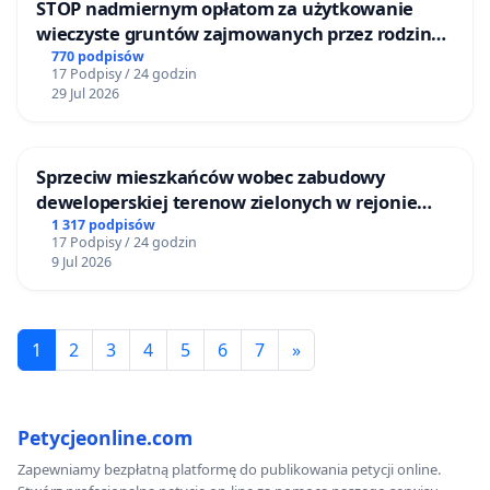
STOP nadmiernym opłatom za użytkowanie
wieczyste gruntów zajmowanych przez rodzinne
ogrody działkowe.
770 podpisów
17 Podpisy / 24 godzin
29 Jul 2026
Sprzeciw mieszkańców wobec zabudowy
deweloperskiej terenow zielonych w rejonie
Bulwarów Straceńskich w Bielsku-Białej
1 317 podpisów
17 Podpisy / 24 godzin
9 Jul 2026
1
2
3
4
5
6
7
»
Petycjeonline.com
Zapewniamy bezpłatną platformę do publikowania petycji online.