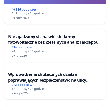
40 316 podpisów
21 Podpisy / 24 godzin
30 Nov 2025
Nie zgadzamy się na wielkie farmy
fotowoltaiczne bez rzetelnych analiz i akceptacji
mieszkańców
334 podpisów
20 Podpisy / 24 godzin
29 Jul 2026
Wprowadzenie skutecznych działań
poprawiających bezpieczeństwo na ulicy
Żeromskiego w Otwocku
212 podpisów
17 Podpisy / 24 godzin
2 Aug 2026