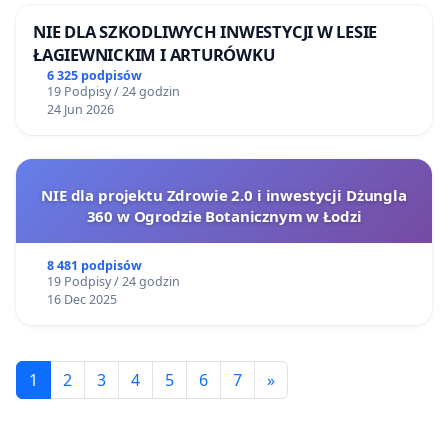
NIE DLA SZKODLIWYCH INWESTYCJI W LESIE
ŁAGIEWNICKIM I ARTURÓWKU
6 325 podpisów
19 Podpisy / 24 godzin
24 Jun 2026
NIE dla projektu Zdrowie 2.0 i inwestycji Dżungla
360 w Ogrodzie Botanicznym w Łodzi
8 481 podpisów
19 Podpisy / 24 godzin
16 Dec 2025
1
2
3
4
5
6
7
»