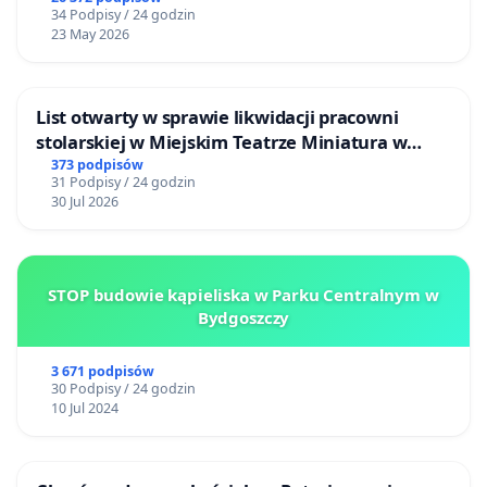
34 Podpisy / 24 godzin
23 May 2026
List otwarty w sprawie likwidacji pracowni
stolarskiej w Miejskim Teatrze Miniatura w
Gdańsku
373 podpisów
31 Podpisy / 24 godzin
30 Jul 2026
STOP budowie kąpieliska w Parku Centralnym w
Bydgoszczy
3 671 podpisów
30 Podpisy / 24 godzin
10 Jul 2024