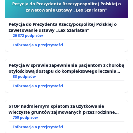
Petycja do Prezydenta Rzeczypospolitej Polskiej o
zawetowanie ustawy „Lex Szarlatan”
Petycja do Prezydenta Rzeczypospolitej Polskiej o
zawetowanie ustawy „Lex Szarlatan”
26 372 podpisów
Informacja o przejrzystości
Petycja w sprawie zapewnienia pacjentom z chorobą
otyłościową dostępu do kompleksowego leczenia
oraz programów profilaktycznych.
83 podpisów
Informacja o przejrzystości
STOP nadmiernym opłatom za użytkowanie
wieczyste gruntów zajmowanych przez rodzinne
ogrody działkowe.
750 podpisów
Informacja o przejrzystości