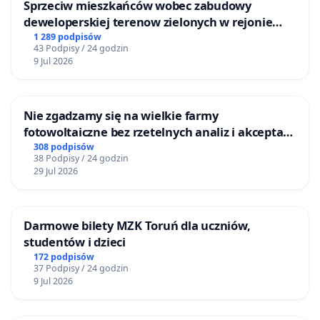
Sprzeciw mieszkańców wobec zabudowy
deweloperskiej terenow zielonych w rejonie
Bulwarów Straceńskich w Bielsku-Białej
1 289 podpisów
43 Podpisy / 24 godzin
9 Jul 2026
Nie zgadzamy się na wielkie farmy
fotowoltaiczne bez rzetelnych analiz i akceptacji
mieszkańców
308 podpisów
38 Podpisy / 24 godzin
29 Jul 2026
Darmowe bilety MZK Toruń dla uczniów,
studentów i dzieci
172 podpisów
37 Podpisy / 24 godzin
9 Jul 2026