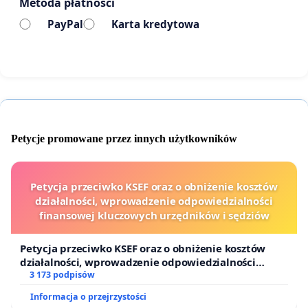
Metoda płatności
#UczniowieBezWyboru
PayPal
Karta kredytowa
Petycje promowane przez innych użytkowników
Petycja przeciwko KSEF oraz o obniżenie kosztów
działalności, wprowadzenie odpowiedzialności
finansowej kluczowych urzędników i sędziów
Petycja przeciwko KSEF oraz o obniżenie kosztów
działalności, wprowadzenie odpowiedzialności
finansowej kluczowych urzędników i sędziów
3 173 podpisów
Informacja o przejrzystości