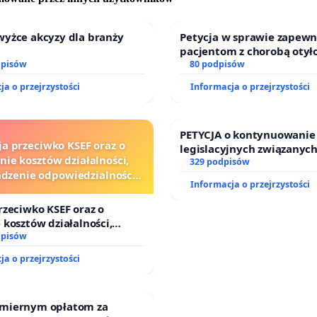
wyżce akcyzy dla branży
Petycja w sprawie zapewn
pacjentom z chorobą otył
dpisów
dostępu do kompleksoweg
80 podpisów
oraz programów profilakt
ja o przejrzystości
Informacja o przejrzystości
PETYCJA o kontynuowanie
ja przeciwko KSEF oraz o
legislacyjnych związanych
nie kosztów działalności,
prawa rodzinnego
329 podpisów
zenie odpowiedzialności
Informacja o przejrzystości
wej kluczowych urzędników
i sędziów
rzeciwko KSEF oraz o
 kosztów działalności,
enie odpowiedzialności
dpisów
ej kluczowych urzędników i
ja o przejrzystości
miernym opłatom za