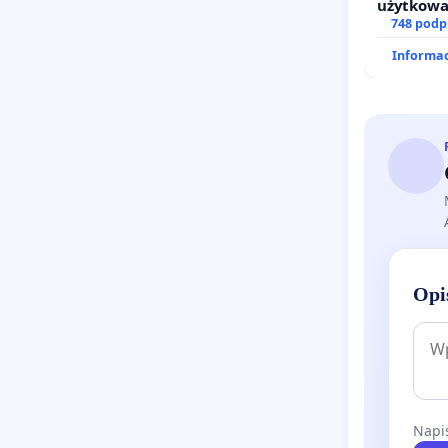
użytkowa
zajmowan
748 podp
działkowe
Informac
Opi
Napis