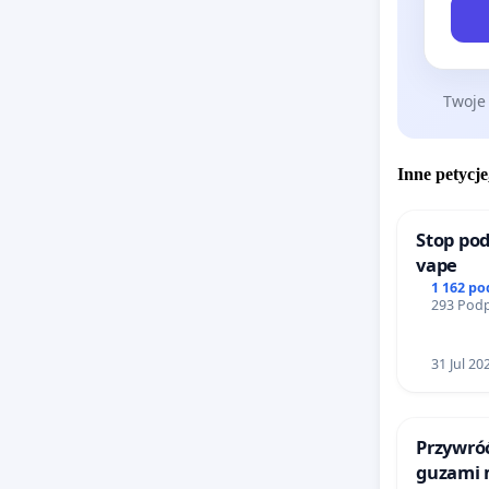
Twoje
Inne petycje
Stop pod
vape
1 162 p
293 Podp
31 Jul 20
Przywróć
guzami 