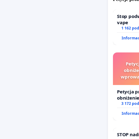
Stop pod
vape
1 162 po
Informac
Petyc
obniże
wprowad
finanso
Petycja p
obniżenie
wprowadz
3 172 po
finansow
Informac
sędziów
STOP nad