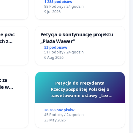
terenow zielonych w rejonie
1 285 podpisów
88 Podpisy / 24 godzin
Bulwarów Straceńskich w
9 Jul 2026
Bielsku-Białej
e prac
Petycja o kontynuację projektu
ch z
„Plaża Wawer"
ego
53 podpisów
51 Podpisy / 24 godzin
6 Aug 2026
t za
Petycja do Prezydenta
ie w
Rzeczypospolitej Polskiej o
ultury
zawetowanie ustawy „Lex
Szarlatan”
26 363 podpisów
45 Podpisy / 24 godzin
23 May 2026