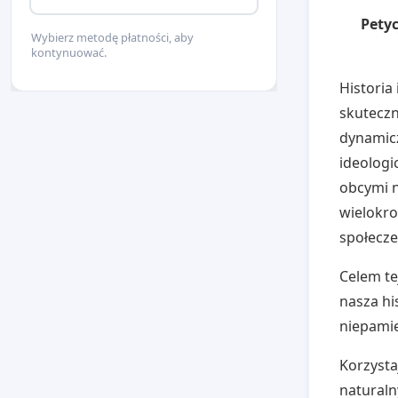
Petyc
Wybierz metodę płatności, aby
kontynuować.
Historia
skuteczn
dynamic
ideologi
obcymi n
wielokro
społecze
Celem te
nasza hi
niepami
Korzysta
naturaln