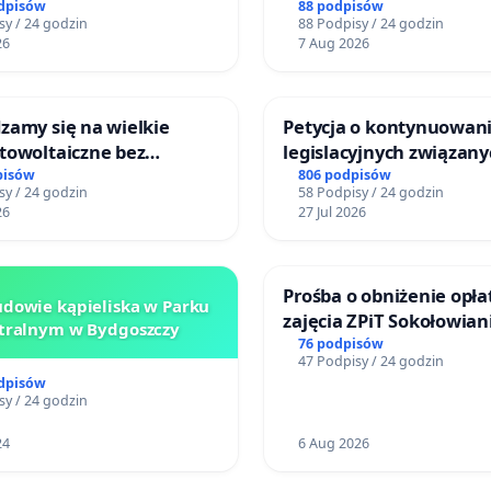
o Górnośląskiego
odpisów
88 podpisów
sy / 24 godzin
88 Podpisy / 24 godzin
 Zdrowia Dziecka w
26
7 Aug 2026
ach
zamy się na wielkie
Petycja o kontynuowani
towoltaiczne bez
legislacyjnych związany
ch analiz i akceptacji
reformą prawa rodzinn
pisów
806 podpisów
sy / 24 godzin
58 Podpisy / 24 godzin
ańców
26
27 Jul 2026
Prośba o obniżenie opła
dowie kąpieliska w Parku
zajęcia ZPiT Sokołowian
tralnym w Bydgoszczy
Sokołowskim Ośrodku K
76 podpisów
47 Podpisy / 24 godzin
odpisów
sy / 24 godzin
24
6 Aug 2026