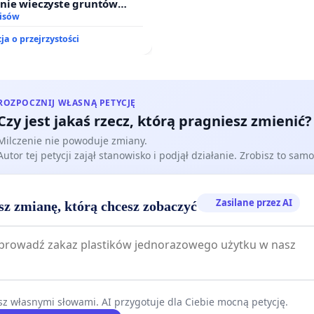
nie wieczyste gruntów
ych przez rodzinne ogrody
isów
.
ja o przejrzystości
ROZPOCZNIJ WŁASNĄ PETYCJĘ
Czy jest jakaś rzecz, którą pragniesz zmienić?
Milczenie nie powoduje zmiany.
Autor tej petycji zajął stanowisko i podjął działanie. Zrobisz to samo
Zasilane przez AI
sz zmianę, którą chcesz zobaczyć
z własnymi słowami. AI przygotuje dla Ciebie mocną petycję.