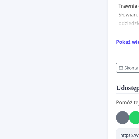
Trawnia 
Słowian:
odziedzi
W państw
Pokaż wi
strona 
ogólnokr
rocznice
Skonta
Polskie 
na rzec
Udostęp
światop
Pomóż tej
społecz
Dlatego 
uwagę i 
każdego,