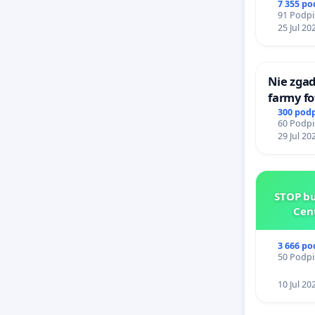
litymi d
7 355 p
91 Podpi
Centrum
25 Jul 20
Katowic
Nie zgad
farmy fo
rzetelny
300 pod
60 Podpi
mieszk
29 Jul 20
STOP bu
Cen
3 666 p
50 Podpi
10 Jul 20