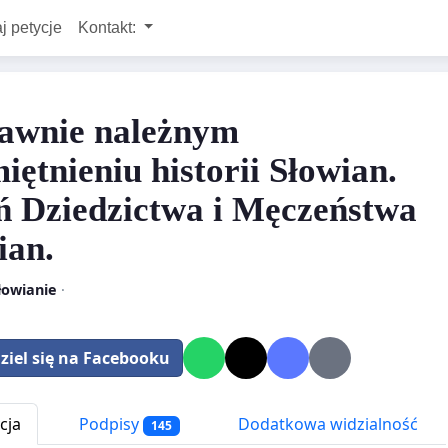
j petycje
Kontakt:
awnie należnym
iętnieniu historii Słowian.
ń Dziedzictwa i Męczeństwa
ian.
łowianie
·
ziel się na Facebooku
cja
Podpisy
Dodatkowa widzialność
145