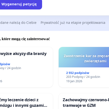
Wygeneruj petycję
 dane należą do Ciebie
Prywatność już na etapie projektowania
, które mogą cię zainteresować
wyżce akcyzy dla branży
Zaostrzenie kar za znęcan
zwierzętami
odpisów
isy / 24 godzin
2 552 podpisów
203 Podpisy / 24 godzin
26
19 Jan 2026
my leczenie dzieci z
Zachowajmy czerwono
mózgu i innymi guzami
tramwaje w GZM