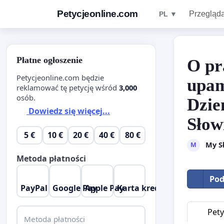
Petycjeonline.com
Przegląda
PL ▼
Płatne ogłoszenie
O pr
Petycjeonline.com będzie
upam
reklamować tę petycję wśród
3,000
osób.
Dzie
Dowiedz się więcej...
Słow
5 €
10 €
20 €
40 €
80 €
My S
M
Metoda płatności
Pod
PayPal
Google Pay
Apple Pay
Karta kredytowa
Pety
Metoda płatności