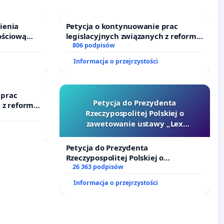
ienia
Petycja o kontynuowanie prac
ościową
legislacyjnych związanych z reformą
o leczenia
prawa rodzinnego
806 podpisów
ycznych.
Informacja o przejrzystości
 prac
Petycja do Prezydenta
 z reformą
Rzeczypospolitej Polskiej o
zawetowanie ustawy „Lex
Szarlatan”
Petycja do Prezydenta
Rzeczypospolitej Polskiej o
zawetowanie ustawy „Lex Szarlatan”
26 363 podpisów
Informacja o przejrzystości