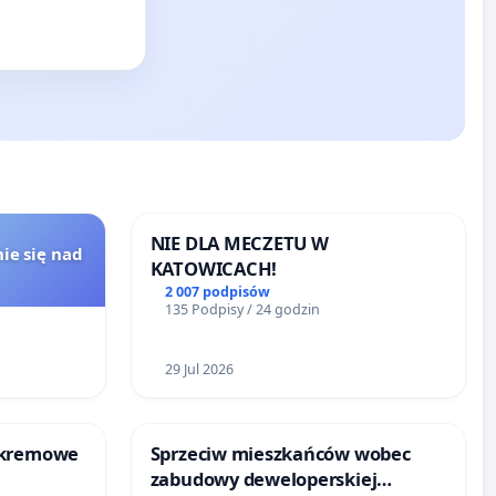
NIE DLA MECZETU W
ie się nad
KATOWICACH!
2 007 podpisów
135 Podpisy / 24 godzin
29 Jul 2026
-kremowe
Sprzeciw mieszkańców wobec
zabudowy deweloperskiej